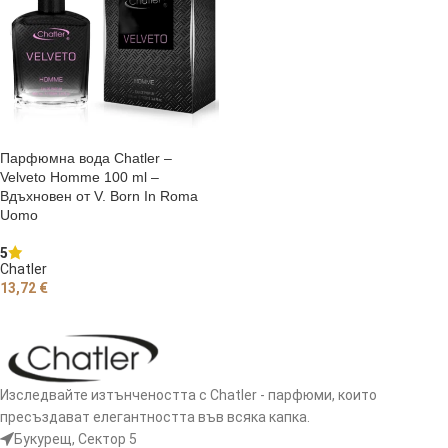
Парфюмна вода Chatler –
Velveto Homme 100 ml –
Вдъхновен от V. Born In Roma
Uomo
5
Chatler
13,72
€
ДОБАВЯНЕ В КОЛИЧКАТА
Изследвайте изтънчеността с Chatler - парфюми, които
пресъздават елегантността във всяка капка.
Букурещ, Сектор 5