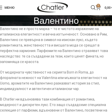
0
МЕНЮ
0,00
Валентино
Валентино не е просто марка – то е чистото изражение на
италианска елегантност и вечна изтънченост. Основано в Рим,
Валентино се превърна в символ на изискан лукс, където
романтиката, женствеността и висшата мода се срещат в
перфектна хармония. Парфюмите на Валентино отразяват това
наследство: те са създадени за тези, които ценят фината, но
запомняща се красота.
От модерната чувственост на серията Born in Roma, до
флоралната нежност на Valentina или мъжката елегантност на
Uomo, ароматите на Валентино разказват история за стил,
индивидуалност и автентичен италиански чар.
В Chatler ни вдъхновява тази комбинация от романтика,
модерност и дискретен лукс. Ето защо създадохме специална
селекция от парфюми, вдъхновени от Валентино, посветени на