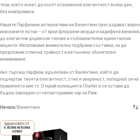
тези, които искат да носят италианска елегантност всеки ден,
без компромиси.
Нашите Парфюмни алтернативи на Валентино пресъздават вярно
изисканите нотки – от ярки флорални акорди и кадифена ванилия,
до елегантни дървесни тонове и съблазнителни ориенталски
акценти. Използваме внимателно подбрани съставки, за да
предложим отлична трайност и изтънчено обонятелно
изживяване.
Ако търсиш парфюм, вдъхновен от Валентино, който да
подчертае твоята елегантност, стил и увереност, попаднал си на
правилното място. Открий колекцията Chatler и се остави да
бъдеш завладян от неповторимия чар на Рим.
Начало
Валентино
V. BORN IN ROMA
UOMO