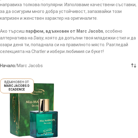
направиха толкова популярни. Използваме качествени съставки,
за да осигурим много добра устойчивост, запазвайки този
капризен и женствен характер на оригиналите.
Ако търсиш
парфюм, вдъхновен от Marc Jacobs
, особено
алтернатива на
Daisy
, която да допълни твоя младежки стил и да
озари деня ти, попаднала си на правилното място. Разгледай
селекцията на Chatler и избери любимия си букет!
Начало
Marc Jacobs
MARC JACOBS D
ECADENCE