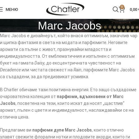
0
МЕНЮ
0,00
Marc Jacobs
Marc Jacobs е дизайнерът, който внася оптимизъм, закачлив чар
и щипка фантазия в света на модата и парфюмите. Неговите
аромати са пълни с живот, празнувайки младостта и
индивидуалността. От емблематичния и изпълнен с оптимизъм
букет на гамата
Daisy
, до ексцентричната чувственост на
Decadence
или чистата свежест на
Rain
, парфюмите Marc Jacobs
са създадени, за да предизвикат усмивка.
В Chatler обичаме тази позитивна енергия. Ето защо създадохме
очарователна колекция от
парфюми, вдъхновени от Marc
Jacobs
, посветена на тези, които искат да носят „щастлив“
аромат, пълен с цветя и индивидуалност, наслаждавайки се на
отлична цена.
Предлагаме ви
парфюми дупе Marc Jacobs
, които отлично
улавят свежите флорални нотки и плодовите акорди, които ги