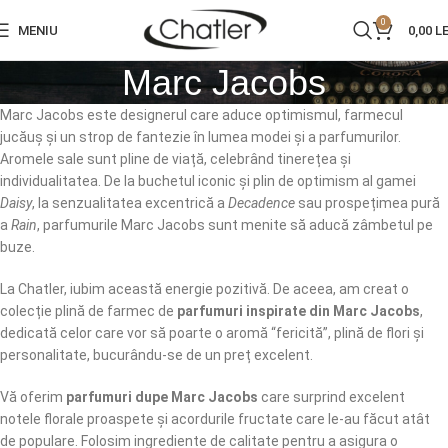
0
MENIU
0,00
LE
Marc Jacobs
Marc Jacobs este designerul care aduce optimismul, farmecul
jucăuș și un strop de fantezie în lumea modei și a parfumurilor.
Aromele sale sunt pline de viață, celebrând tinerețea și
individualitatea. De la buchetul iconic și plin de optimism al gamei
Daisy
, la senzualitatea excentrică a
Decadence
sau prospețimea pură
a
Rain
, parfumurile Marc Jacobs sunt menite să aducă zâmbetul pe
buze.
La Chatler, iubim această energie pozitivă. De aceea, am creat o
colecție plină de farmec de
parfumuri inspirate din Marc Jacobs
,
dedicată celor care vor să poarte o aromă “fericită”, plină de flori și
personalitate, bucurându-se de un preț excelent.
Vă oferim
parfumuri dupe Marc Jacobs
care surprind excelent
notele florale proaspete și acordurile fructate care le-au făcut atât
de populare. Folosim ingrediente de calitate pentru a asigura o