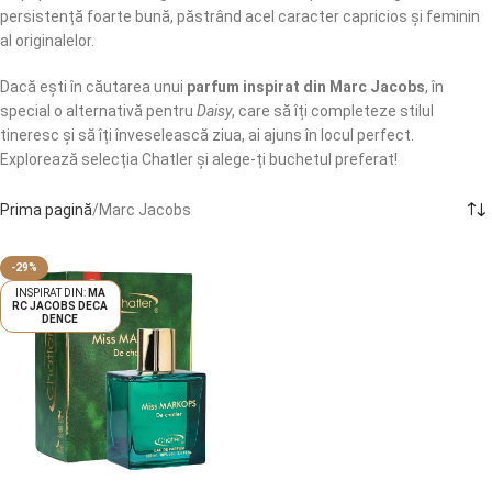
persistență foarte bună, păstrând acel caracter capricios și feminin
al originalelor.
Dacă ești în căutarea unui
parfum inspirat din Marc Jacobs
, în
special o alternativă pentru
Daisy
, care să îți completeze stilul
tineresc și să îți înveselească ziua, ai ajuns în locul perfect.
Explorează selecția Chatler și alege-ți buchetul preferat!
Prima pagină
Marc Jacobs
-29%
MA
RC JACOBS DECA
DENCE