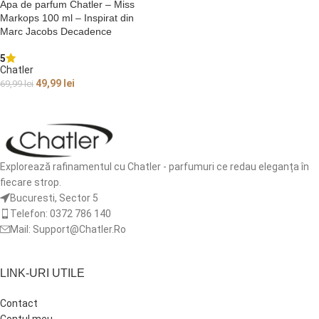
Apa de parfum Chatler – Miss
Markops 100 ml – Inspirat din
Marc Jacobs Decadence
5
Chatler
49,99
lei
69,99
lei
ADAUGĂ ÎN COȘ
Explorează rafinamentul cu Chatler - parfumuri ce redau eleganța în
fiecare strop.
Bucuresti, Sector 5
Telefon: 0372 786 140
Mail: Support@Chatler.Ro
LINK-URI UTILE
Contact
Contul meu