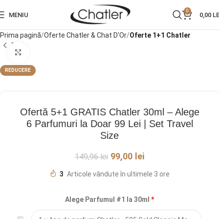
0
MENIU
0,00
LE
Prima pagină
Oferte Chatler & Chat D'Or
Oferte 1+1 Chatler
Click pentru a mări
REDUCERE
Ofertă 5+1 GRATIS Chatler 30ml – Alege
6 Parfumuri la Doar 99 Lei | Set Travel
Size
99,00
lei
149,96
lei
3
Articole vândute în ultimele 3 ore
Alege Parfumul #1 la 30ml