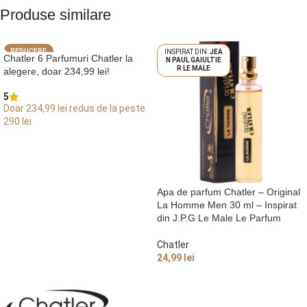
Produse similare
REDUCERE
JEA
Chatler 6 Parfumuri Chatler la
N PAUL GAIULTIE
R LE MALE
alegere, doar 234,99 lei!
5
Doar 234,99 lei redus de la peste
290 lei
ALEGE OPȚIUNI
Apa de parfum Chatler – Original
La Homme Men 30 ml – Inspirat
din J.P.G Le Male Le Parfum
Chatler
24,99
lei
ADAUGĂ ÎN COȘ