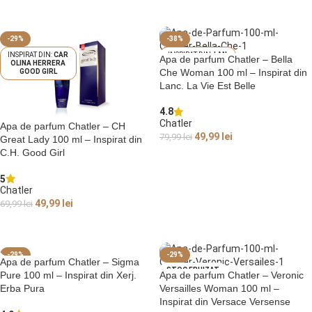
ADAUGĂ ÎN COȘ
ADAUGĂ ÎN COȘ
-29%
-38%
CAR
LAN
Apa de parfum Chatler – Bella
OLINA HERRERA
COME LA VIE EST
Che Woman 100 ml – Inspirat din
GOOD GIRL
BELLE
Lanc. La Vie Est Belle
4.8
Chatler
Apa de parfum Chatler – CH
49,99
lei
79,99
lei
Great Lady 100 ml – Inspirat din
C.H. Good Girl
ADAUGĂ ÎN COȘ
5
Chatler
49,99
lei
69,99
lei
ADAUGĂ ÎN COȘ
-29%
-29%
Apa de parfum Chatler – Sigma
STOC EPUIZAT
STOC EPUIZAT
Pure 100 ml – Inspirat din Xerj.
Apa de parfum Chatler – Veronic
XER
VER
Erba Pura
Versailles Woman 100 ml –
JOFF ERBA PURA
SACE VERSENSE
Inspirat din Versace Versense