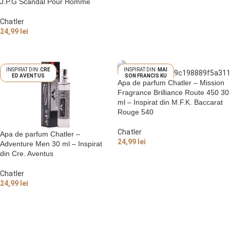
J.P.G Scandal Pour Homme
Chatler
24,99
lei
ADAUGĂ ÎN COȘ
CRE
MAI
ED AVENTUS
SON FRANCIS KU
Apa de parfum Chatler – Mission
RKDJIAN BACCAR
AT ROUGE 540
Fragrance Brilliance Route 450 30
ml – Inspirat din M.F.K. Baccarat
Rouge 540
Chatler
Apa de parfum Chatler –
24,99
lei
Adventure Men 30 ml – Inspirat
din Cre. Aventus
ADAUGĂ ÎN COȘ
Chatler
24,99
lei
ADAUGĂ ÎN COȘ