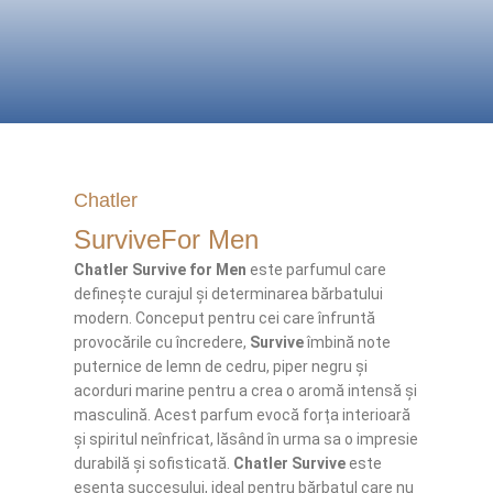
Chatler
SurviveFor Men
Chatler Survive for Men
este parfumul care
definește curajul și determinarea bărbatului
modern. Conceput pentru cei care înfruntă
provocările cu încredere,
Survive
îmbină note
puternice de lemn de cedru, piper negru și
acorduri marine pentru a crea o aromă intensă și
masculină. Acest parfum evocă forța interioară
și spiritul neînfricat, lăsând în urma sa o impresie
durabilă și sofisticată.
Chatler Survive
este
esența succesului, ideal pentru bărbatul care nu