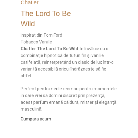
Chatler
The Lord To Be
Wild
Inspirat din Tom Ford
Tobacco Vanille
Chatler The Lord To Be Wild
te învăluie cu o
combinație hipnotică de tutun fin și vanilie
catifelată, reinterpretând un clasic de lux într-o
variantă accesibilă oricui îndrăznește să fie
altfel.
Perfect pentru serile reci sau pentru momentele
în care vrei să domini discret prin prezență,
acest parfum emană căldură, mister și eleganță
masculină.
Cumpara acum