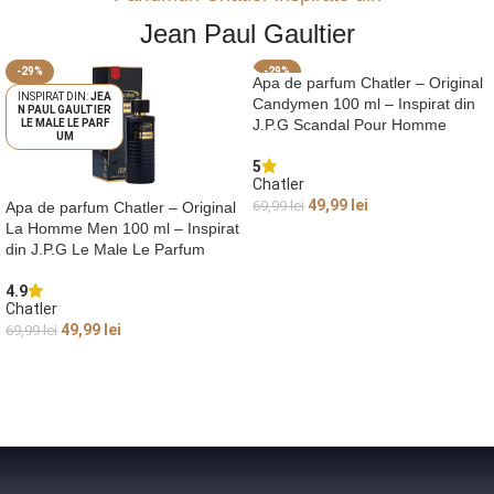
Jean Paul Gaultier
-29%
-29%
Apa de parfum Chatler – Original
JEA
JEA
Candymen 100 ml – Inspirat din
N PAUL GAULTIER
N PAUL GAULTIER
J.P.G Scandal Pour Homme
LE MALE LE PARF
SCANDAL POUR
UM
HOMME
5
Chatler
49,99
lei
69,99
lei
Apa de parfum Chatler – Original
La Homme Men 100 ml – Inspirat
ADAUGĂ ÎN COȘ
din J.P.G Le Male Le Parfum
4.9
Chatler
49,99
lei
69,99
lei
ADAUGĂ ÎN COȘ