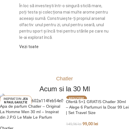
În loc să investești într-o singură sticlă mare,
poți testa și colecționa mai multe arome pentru
aceeași sumă. Construiește-ți propriul arsenal
olfactiv: unul pentru zi, unul pentru seară, unul
pentru sport și încă trei pentru stările pe care nu
le-ai explorat încă.
Vezi toate
Chatler
Acum si la 30 Ml
REDUCERE
JEA
Ofertă 5+1 GRATIS Chatler 30ml
N PAUL GAIULTIE
Apa de parfum Chatler – Original
R LE MALE
– Alege 6 Parfumuri la Doar 99 Lei
La Homme Men 30 ml – Inspirat
| Set Travel Size
din J.P.G Le Male Le Parfum
99,00
lei
149,96
lei
Chatler