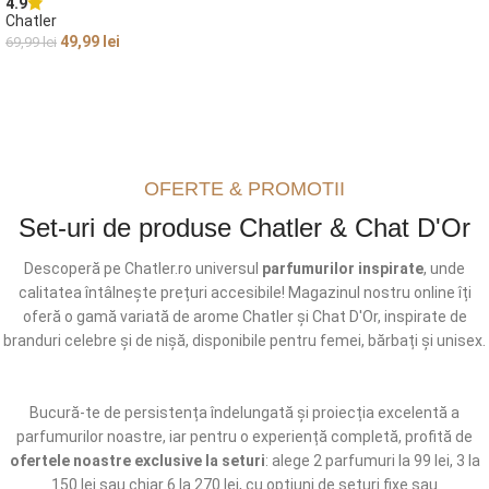
4.9
Chatler
49,99
lei
69,99
lei
ADAUGĂ ÎN COȘ
OFERTE & PROMOTII
Set-uri de produse Chatler & Chat D'Or
Descoperă pe Chatler.ro universul
parfumurilor inspirate
, unde
calitatea întâlnește prețuri accesibile! Magazinul nostru online îți
oferă o gamă variată de arome Chatler și Chat D'Or, inspirate de
branduri celebre și de nișă, disponibile pentru femei, bărbați și unisex.
Bucură-te de persistența îndelungată și proiecția excelentă a
parfumurilor noastre, iar pentru o experiență completă, profită de
ofertele noastre exclusive la seturi
: alege 2 parfumuri la 99 lei, 3 la
150 lei sau chiar 6 la 270 lei, cu opțiuni de seturi fixe sau