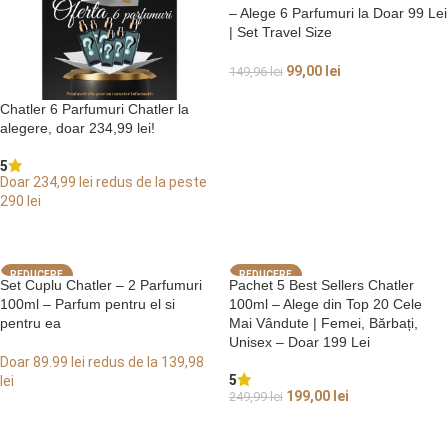
– Alege 6 Parfumuri la Doar 99 Lei
| Set Travel Size
99,00
lei
149,96
lei
ALEGE OPȚIUNI
Chatler 6 Parfumuri Chatler la
alegere, doar 234,99 lei!
5
Doar 234,99 lei redus de la peste
290 lei
ALEGE OPȚIUNI
REDUCERE
REDUCERE
Set Cuplu Chatler – 2 Parfumuri
Pachet 5 Best Sellers Chatler
100ml – Parfum pentru el si
100ml – Alege din Top 20 Cele
pentru ea
Mai Vândute | Femei, Bărbați,
Unisex – Doar 199 Lei
Doar 89.99 lei redus de la 139,98
5
lei
199,00
lei
249,99
lei
ALEGE OPȚIUNI
ALEGE OPȚIUNI