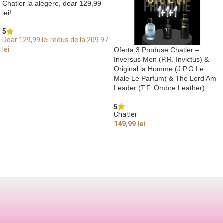
Chatler la alegere, doar 129,99
lei!
5
Doar 129,99 lei redus de la 209.97
lei
Oferta 3 Produse Chatler –
Inversus Men (P.R. Invictus) &
ALEGE OPȚIUNI
Original la Homme (J.P.G Le
Male Le Parfum) & The Lord Am
Leader (T.F. Ombre Leather)
5
Chatler
149,99
lei
CITEȘTE MAI MULT