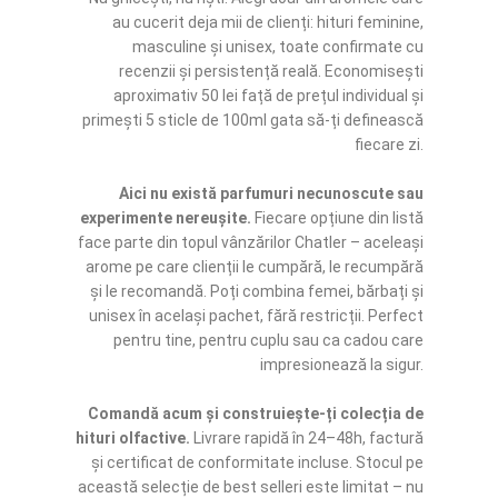
au cucerit deja mii de clienți: hituri feminine,
masculine și unisex, toate confirmate cu
recenzii și persistență reală. Economisești
aproximativ 50 lei față de prețul individual și
primești 5 sticle de 100ml gata să-ți definească
fiecare zi.
Aici nu există parfumuri necunoscute sau
experimente nereușite.
Fiecare opțiune din listă
face parte din topul vânzărilor Chatler – aceleași
arome pe care clienții le cumpără, le recumpără
și le recomandă. Poți combina femei, bărbați și
unisex în același pachet, fără restricții. Perfect
pentru tine, pentru cuplu sau ca cadou care
impresionează la sigur.
Comandă acum și construiește-ți colecția de
hituri olfactive.
Livrare rapidă în 24–48h, factură
și certificat de conformitate incluse. Stocul pe
această selecție de best selleri este limitat – nu