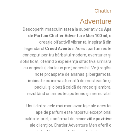
Chatler
Adventure
Descoperiți masculinitatea la superlativ cu
Apa
de Parfum Chatler Adventure Men 100 ml
, o
creație olfactivă vibrantă, inspirată din
legendarul
Creed Aventus
. Acest parfum este
conceput pentru bărbatul modern, aventurier și
sofisticat, oferind o experiență olfactivă similară
cu originalul, dar la un preț accesibil. Veți regăsi
note proaspete de ananas și bergamotă,
îmbinate cu inima afumată de mesteacăn și
paciuli, și o bază caldă de mosc și ambră,
rezultând un amestec puternic și memorabil.
Unul dintre cele mai mari avantaje ale acestei
ape de parfum este raportul excepțional
calitate-preț, confirmat de
recenziile pozitive
ale clienților. Chatler Adventure Men oferă o