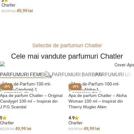
5
Chatler
49,99
lei
69,99
lei
ADAUGĂ ÎN COȘ
Selectie de parfumuri Chatler
Cele mai vandute parfumuri Chatler
PARFUMURI FEMEI
PARFUMURI BARBATI
PARFUMURI UN
-29%
-29%
JEA
THI
Apa de parfum Chatler – Original
Apa de parfum Chatler – Aloha
N PAUL GAULTIER
ERRY MUGLER ALI
Candygirl 100 ml – Inspirat din
Woman 100 ml – Inspirat din
SCANDAL
EN
J.P.G Scandal
Thierry Mugler Alien
5
4.9
Chatler
Chatler
49,99
lei
49,99
lei
69,99
lei
69,99
lei