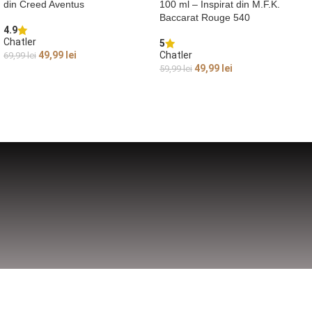
din Creed Aventus
100 ml – Inspirat din M.F.K.
Baccarat Rouge 540
4.9
Chatler
5
49,99
lei
Chatler
69,99
lei
49,99
lei
59,99
lei
CITEȘTE MAI MULT
ADAUGĂ ÎN COȘ