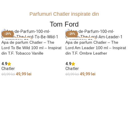
Parfumuri Chatler inspirate din
Tom Ford
-29%
-29%
TO
TO
Apa de parfum Chatler – The
Apa de parfum Chatler – The
M FORD TOBACC
M FORD OMBRE L
Lord To Be Wild 100 ml – Inspirat
Lord Am Leader 100 ml – Inspirat
O VANILLE
EATHER
din T.F. Tobacco Vanille
din T.F. Ombre Leather
4.9
4.9
Chatler
Chatler
49,99
lei
49,99
lei
69,99
lei
69,99
lei
ADAUGĂ ÎN COȘ
ADAUGĂ ÎN COȘ