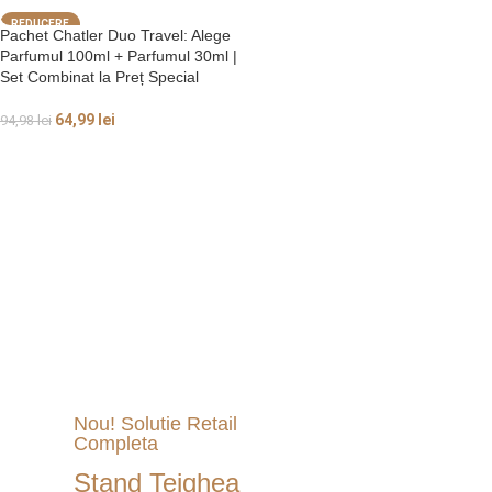
REDUCERE
Pachet Chatler Duo Travel: Alege
Parfumul 100ml + Parfumul 30ml |
Set Combinat la Preț Special
64,99
lei
94,98
lei
ALEGE OPȚIUNI
Nou! Solutie Retail
Completa
Stand Tejghea