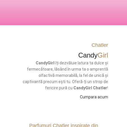
Chatler
Candy
Girl
CandyGirl
îți dezvăluie latura ta dulce și
fermecătoare, lăsând în urma ta o amprentă
olfactivă memorabilă, la fel de unică și
captivantă precum ești tu. Oferă-ți un strop de
fericire pură cu
CandyGirl Chatler
!
Cumpara acum
Parfumuri Chatler inspirate din