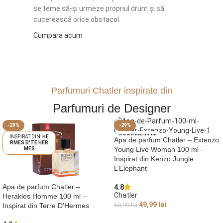
se teme să-și urmeze propriul drum și să
cucerească orice obstacol.
Cumpara acum
Parfumuri Chatler inspirate din
Parfumuri de Designer
-29%
-29%
STOC EPUIZAT
HE
Apa de parfum Chatler – Extenzo
RMES D'TE HER
KEN
Young Live Woman 100 ml –
MES
ZO JUNGLE L'ELE
Inspirat din Kenzo Jungle
PHANT
L’Elephant
Apa de parfum Chatler –
4.8
Chatler
Herakles Homme 100 ml –
49,99
lei
69,99
lei
Inspirat din Terre D’Hermes
CITEȘTE MAI MULT