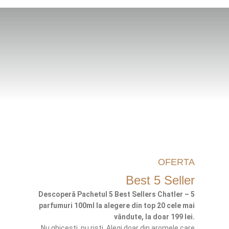
OFERTA
Best 5 Seller
Descoperă Pachetul 5 Best Sellers Chatler – 5
parfumuri 100ml la alegere din top 20 cele mai
vândute, la doar 199 lei.
Nu ghicești, nu riști. Alegi doar din aromele care