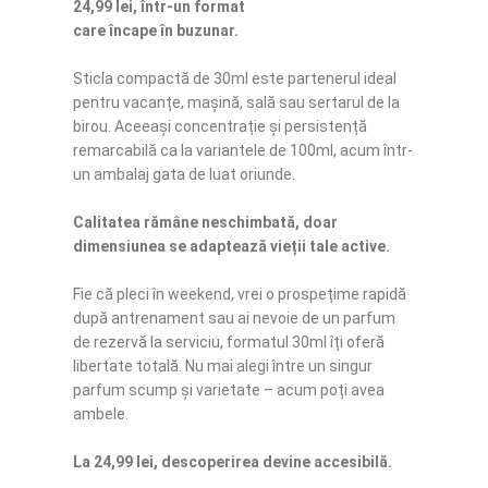
24,99 lei, într-un format
care încape în buzunar.
Sticla compactă de 30ml este partenerul ideal
pentru vacanțe, mașină, sală sau sertarul de la
birou. Aceeași concentrație și persistență
remarcabilă ca la variantele de 100ml, acum într-
un ambalaj gata de luat oriunde.
Calitatea rămâne neschimbată, doar
dimensiunea se adaptează vieții tale active.
Fie că pleci în weekend, vrei o prospețime rapidă
după antrenament sau ai nevoie de un parfum
de rezervă la serviciu, formatul 30ml îți oferă
libertate totală. Nu mai alegi între un singur
parfum scump și varietate – acum poți avea
ambele.
La 24,99 lei, descoperirea devine accesibilă.