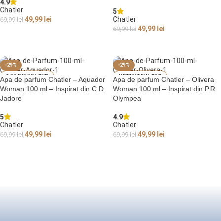
4.9
Chatler
5
49,99
lei
Chatler
69,99
lei
49,99
lei
69,99
lei
CITEȘTE MAI MULT
CITEȘTE MAI MULT
-29%
-29%
CHR
PAC
Apa de parfum Chatler – Aquador
Apa de parfum Chatler – Olivera
ISTIAN DIOR JAD
O RABANNE OLYM
Woman 100 ml – Inspirat din C.D.
Woman 100 ml – Inspirat din P.R.
ORE
PEA
Jadore
Olympea
5
4.9
Chatler
Chatler
49,99
lei
49,99
lei
69,99
lei
69,99
lei
ADAUGĂ ÎN COȘ
ADAUGĂ ÎN COȘ