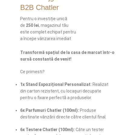
B2B Chatler
Pentru o investiție unică
de
250 lei
, magazinul tău
este complet echipat pentru
a începe vânzarea imediat
Transformă spațiul de la casa de marcat într-o
sursă constantă de venit!
Ce primesti?
1x Stand Expozițional Personalizat:
Realizat
din carton rezistent, cu locașuri decupate
pentru o fixare perfectă a produselor.
6x Parfumuri Chatler (100ml):
Produse
destinate vânzării directe către clientul final.
6x Testere Chatler (100ml):
Câte un tester