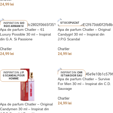
ALEGE OPȚIUNI
24,99
lei
ADAUGĂ ÎN COȘ
STOC EPUIZAT
GIO
RGIO ARMANI SI
JEA
Apa de parfum Chatler – 61
Apa de parfum Chatler – Original
PASSIONE
N PAUL GAULTIER
Luxury Possible 30 ml – Inspirat
Candygirl 30 ml – Inspirat din
SCANDAL
din G.A. Si Passione
J.P.G Scandal
Chatler
Chatler
24,99
lei
24,99
lei
ADAUGĂ ÎN COȘ
CITEȘTE MAI MULT
J.P.
CHR
G SCANDAL POUR
ISTIAN DIOR SAU
Apa de parfum Chatler – Survive
HOMME
VAGE
For Men 30 ml – Inspirat din C.D.
Sauvage
Chatler
24,99
lei
Apa de parfum Chatler – Original
Candymen 30 ml – Inspirat din
ADAUGĂ ÎN COȘ