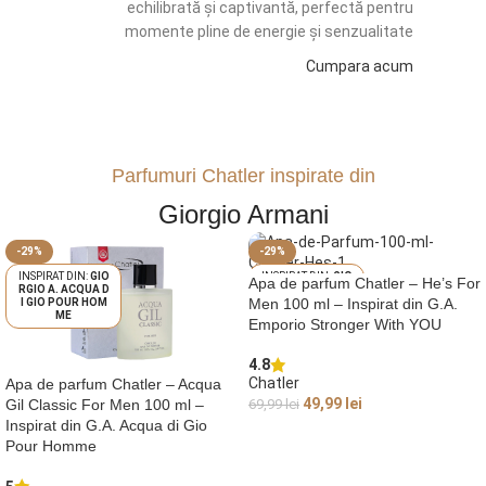
echilibrată și captivantă, perfectă pentru
momente pline de energie și senzualitate
Cumpara acum
Parfumuri Chatler inspirate din
Giorgio Armani
-29%
-29%
GIO
GIO
Apa de parfum Chatler – He’s For
RGIO A. ACQUA D
RGIO A. EMPORI
Men 100 ml – Inspirat din G.A.
I GIO POUR HOM
O STRONGER WI
ME
TH YOU
Emporio Stronger With YOU
4.8
Chatler
Apa de parfum Chatler – Acqua
49,99
lei
69,99
lei
Gil Classic For Men 100 ml –
Inspirat din G.A. Acqua di Gio
ADAUGĂ ÎN COȘ
Pour Homme