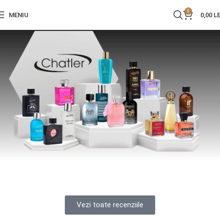
0
MENIU
0,00
LE
Vezi toate recenziile