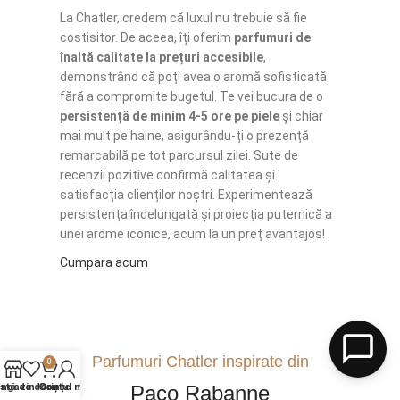
La Chatler, credem că luxul nu trebuie să fie
costisitor. De aceea, îți oferim
parfumuri de
înaltă calitate la prețuri accesibile
,
demonstrând că poți avea o aromă sofisticată
fără a compromite bugetul. Te vei bucura de o
persistență de minim 4-5 ore pe piele
și chiar
mai mult pe haine, asigurându-ți o prezență
remarcabilă pe tot parcursul zilei. Sute de
recenzii pozitive confirmă calitatea și
satisfacția clienților noștri. Experimentează
persistența îndelungată și proiecția puternică a
unei arome iconice, acum la un preț avantajos!
Cumpara acum
Parfumuri Chatler inspirate din
0
agazin
istă de dorințe
Contul meu
Coș
Paco Rabanne