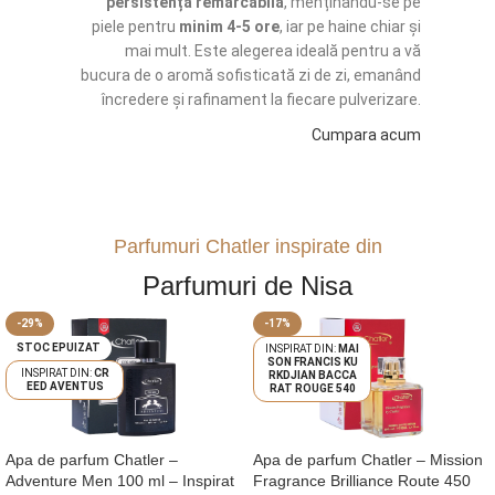
persistență remarcabilă
, menținându-se pe
piele pentru
minim 4-5 ore
, iar pe haine chiar și
mai mult. Este alegerea ideală pentru a vă
bucura de o aromă sofisticată zi de zi, emanând
încredere și rafinament la fiecare pulverizare.
Cumpara acum
Parfumuri Chatler inspirate din
Parfumuri de Nisa
-29%
-17%
STOC EPUIZAT
MAI
SON FRANCIS KU
CR
RKDJIAN BACCA
EED AVENTUS
RAT ROUGE 540
Apa de parfum Chatler –
Apa de parfum Chatler – Mission
Adventure Men 100 ml – Inspirat
Fragrance Brilliance Route 450