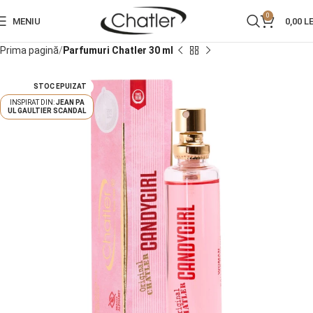
0
MENIU
0,00
LE
Prima pagină
Parfumuri Chatler 30 ml
STOC EPUIZAT
JEAN PA
UL GAULTIER SCANDAL