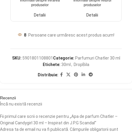
Informatii despre livrarea
Informatii despre returul
produselor
produselor
Detalii
Detalii
8
Persoane care urmăresc acest produs acum!
SKU:
5901801108801
Categorie:
Parfumuri Chatler 30 ml
Etichete:
30ml
,
DropBila
Distribuie:
Recenzii
Încă nu există recenzii
Fii primul care scrii o recenzie pentru „Apa de parfum Chatler –
Original Candygirl 30 ml – Inspirat din J.P.G Scandal”
Adresa ta de email nu va fi publicată.
Câmpurile obligatorii sunt