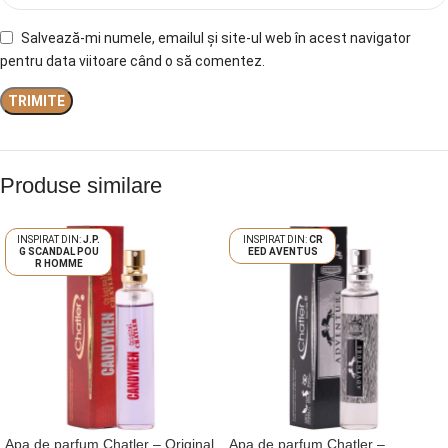
Salvează-mi numele, emailul și site-ul web în acest navigator
pentru data viitoare când o să comentez.
Produse similare
J.P.
CR
G SCANDAL POU
EED AVENTUS
R HOMME
Apa de parfum Chatler – Original
Apa de parfum Chatler –