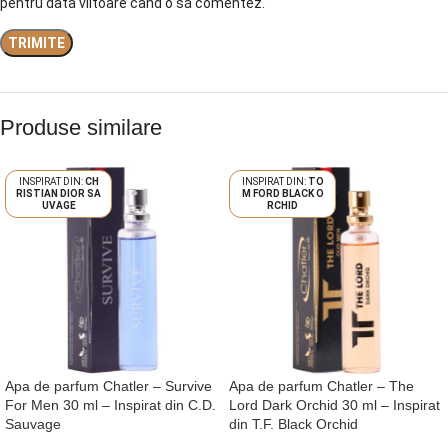
pentru data viitoare când o să comentez.
Produse similare
CH
TO
RISTIAN DIOR SA
M FORD BLACK O
UVAGE
RCHID
Apa de parfum Chatler – Survive
Apa de parfum Chatler – The
For Men 30 ml – Inspirat din C.D.
Lord Dark Orchid 30 ml – Inspirat
Sauvage
din T.F. Black Orchid