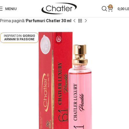
0
MENIU
0,00
LE
Prima pagină
Parfumuri Chatler 30 ml
GIORGIO
ARMANI SI PASSIONE