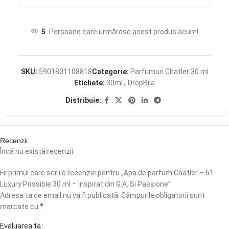
5
Persoane care urmăresc acest produs acum!
SKU:
5901801108818
Categorie:
Parfumuri Chatler 30 ml
Etichete:
30ml
,
DropBila
Distribuie:
Recenzii
Încă nu există recenzii
Fii primul care scrii o recenzie pentru „Apa de parfum Chatler – 61
Luxury Possible 30 ml – Inspirat din G.A. Si Passione”
Adresa ta de email nu va fi publicată.
Câmpurile obligatorii sunt
*
marcate cu
Evaluarea ta