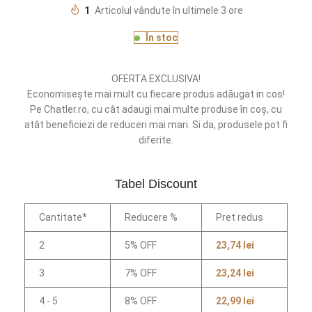
1
Articolul vândute în ultimele 3 ore
În stoc
OFERTA EXCLUSIVA!
Economisește mai mult cu fiecare produs adăugat in cos!
Pe Chatler.ro, cu cât adaugi mai multe produse în coș, cu
atât beneficiezi de reduceri mai mari. Si da, produsele pot fi
diferite.
Tabel Discount
Cantitate*
Reducere %
Pret redus
2
5% OFF
23,74
lei
3
7% OFF
23,24
lei
4 - 5
8% OFF
22,99
lei