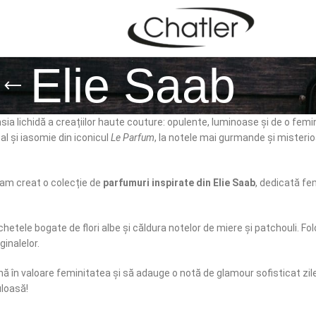
Elie Saab
ensia lichidă a creațiilor haute couture: opulente, luminoase și de o f
l și iasomie din iconicul
Le Parfum
, la notele mai gurmande și misterio
 am creat o colecție de
parfumuri inspirate din Elie Saab
, dedicată fe
etele bogate de flori albe și căldura notelor de miere și patchouli. Fol
ginalelor.
nă în valoare feminitatea și să adauge o notă de glamour sofisticat zilel
uloasă!