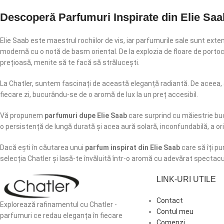
ADAUGĂ ÎN COȘ
Descoperă Parfumuri Inspirate din Elie Saa
Elie Saab este maestrul rochiilor de vis, iar parfumurile sale sunt ext
modernă cu o notă de basm oriental. De la explozia de floare de portoca
prețioasă, menite să te facă să strălucești.
La Chatler, suntem fascinați de această eleganță radiantă. De aceea,
fiecare zi, bucurându-se de o aromă de lux la un preț accesibil.
Vă propunem
parfumuri dupe Elie Saab
care surprind cu măiestrie buch
o persistență de lungă durată și acea aură solară, inconfundabilă, a ori
Dacă ești în căutarea unui
parfum inspirat din Elie Saab
care să îți pu
selecția Chatler și lasă-te învăluită într-o aromă cu adevărat spectac
LINK-URI UTILE
Contact
Explorează rafinamentul cu Chatler -
Contul meu
parfumuri ce redau eleganța în fiecare
Comenzi