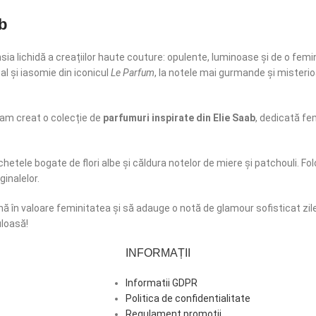
b
ensia lichidă a creațiilor haute couture: opulente, luminoase și de o f
l și iasomie din iconicul
Le Parfum
, la notele mai gurmande și misterio
 am creat o colecție de
parfumuri inspirate din Elie Saab
, dedicată fe
etele bogate de flori albe și căldura notelor de miere și patchouli. Fol
ginalelor.
nă în valoare feminitatea și să adauge o notă de glamour sofisticat zilel
uloasă!
INFORMAȚII
Informatii GDPR
Politica de confidentialitate
Regulament promotii