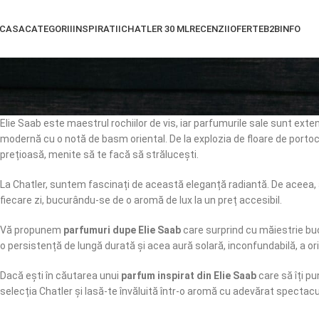
CASA
CATEGORII
INSPIRATII
CHATLER 30 ML
RECENZII
OFERTE
B2B
INFO
Elie Saab este maestrul rochiilor de vis, iar parfumurile sale sunt ext
modernă cu o notă de basm oriental. De la explozia de floare de portoca
prețioasă, menite să te facă să strălucești.
La Chatler, suntem fascinați de această eleganță radiantă. De aceea,
fiecare zi, bucurându-se de o aromă de lux la un preț accesibil.
Vă propunem
parfumuri dupe Elie Saab
care surprind cu măiestrie buch
o persistență de lungă durată și acea aură solară, inconfundabilă, a ori
Dacă ești în căutarea unui
parfum inspirat din Elie Saab
care să îți pu
selecția Chatler și lasă-te învăluită într-o aromă cu adevărat spectac