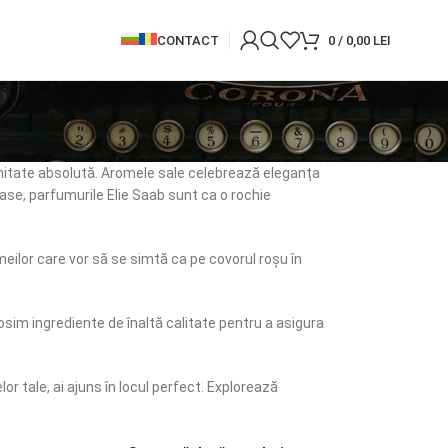
CONTACT
0
/
0,00
LEI
eminitate absolută. Aromele sale celebrează eleganța
ase, parfumurile Elie Saab sunt ca o rochie
meilor care vor să se simtă ca pe covorul roșu în
osim ingrediente de înaltă calitate pentru a asigura
or tale, ai ajuns în locul perfect. Explorează