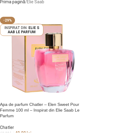
Prima pagină
Elie Saab
-29%
ELIE S
AAB LE PARFUM
Apa de parfum Chatler – Elen Sweet Pour
Femme 100 ml – Inspirat din Elie Saab Le
Parfum
Chatler
49,99
lei
69,99
lei