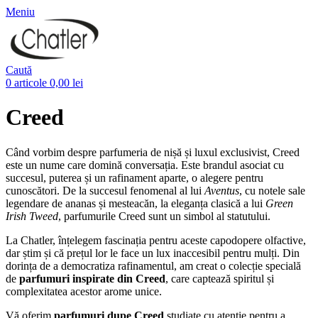
Meniu
Caută
0
articole
0,00
lei
Creed
Când vorbim despre parfumeria de nișă și luxul exclusivist, Creed
este un nume care domină conversația. Este brandul asociat cu
succesul, puterea și un rafinament aparte, o alegere pentru
cunoscători. De la succesul fenomenal al lui
Aventus
, cu notele sale
legendare de ananas și mesteacăn, la eleganța clasică a lui
Green
Irish Tweed
, parfumurile Creed sunt un simbol al statutului.
La Chatler, înțelegem fascinația pentru aceste capodopere olfactive,
dar știm și că prețul lor le face un lux inaccesibil pentru mulți. Din
dorința de a democratiza rafinamentul, am creat o colecție specială
de
parfumuri inspirate din Creed
, care captează spiritul și
complexitatea acestor arome unice.
Vă oferim
parfumuri dupe Creed
studiate cu atenție pentru a