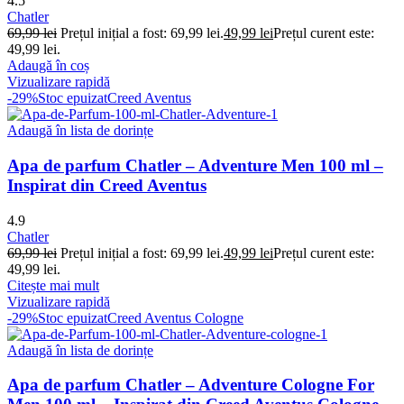
4.5
Chatler
69,99
lei
Prețul inițial a fost: 69,99 lei.
49,99
lei
Prețul curent este:
49,99 lei.
Adaugă în coș
Vizualizare rapidă
-29%
Stoc epuizat
Creed Aventus
Adaugă în lista de dorințe
Apa de parfum Chatler – Adventure Men 100 ml –
Inspirat din Creed Aventus
4.9
Chatler
69,99
lei
Prețul inițial a fost: 69,99 lei.
49,99
lei
Prețul curent este:
49,99 lei.
Citește mai mult
Vizualizare rapidă
-29%
Stoc epuizat
Creed Aventus Cologne
Adaugă în lista de dorințe
Apa de parfum Chatler – Adventure Cologne For