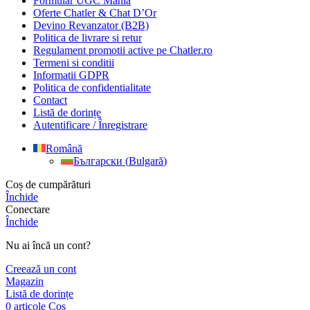
Formular UGC Mania
Oferte Chatler & Chat D’Or
Devino Revanzator (B2B)
Politica de livrare si retur
Regulament promotii active pe Chatler.ro
Termeni si conditii
Informatii GDPR
Politica de confidentialitate
Contact
Listă de dorințe
Autentificare / Înregistrare
Română
Български
(
Bulgară
)
Coș de cumpărături
Închide
Conectare
Închide
Nu ai încă un cont?
Creează un cont
Magazin
Listă de dorințe
0
articole
Coș