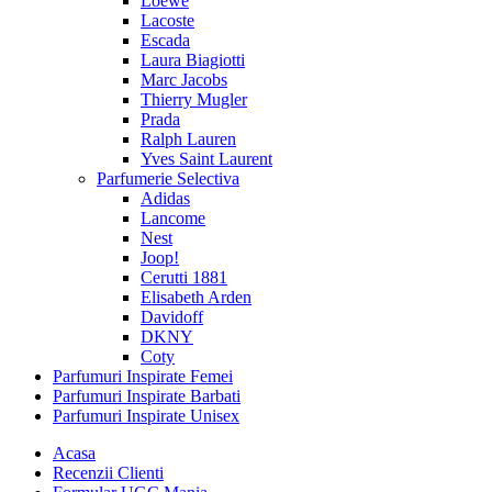
Loewe
Lacoste
Escada
Laura Biagiotti
Marc Jacobs
Thierry Mugler
Prada
Ralph Lauren
Yves Saint Laurent
Parfumerie Selectiva
Adidas
Lancome
Nest
Joop!
Cerutti 1881
Elisabeth Arden
Davidoff
DKNY
Coty
Parfumuri Inspirate Femei
Parfumuri Inspirate Barbati
Parfumuri Inspirate Unisex
Acasa
Recenzii Clienti