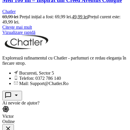
Men 100 ml – Inspirat din Creed Aventus Cologne
Chatler
69,99
lei
Prețul inițial a fost: 69,99 lei.
49,99
lei
Prețul curent este:
49,99 lei.
Citește mai mult
Vizualizare rapidă
Explorează rafinamentul cu Chatler - parfumuri ce redau eleganța în
fiecare strop.
Bucuresti, Sector 5
Telefon: 0372 786 140
Mail: Support@Chatler.Ro
Ai nevoie de ajutor?
Victor
Online