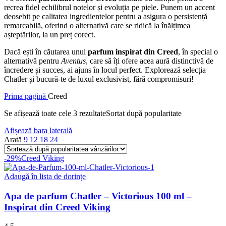
recrea fidel echilibrul notelor și evoluția pe piele. Punem un accent
deosebit pe calitatea ingredientelor pentru a asigura o persistență
remarcabilă, oferind o alternativă care se ridică la înălțimea
așteptărilor, la un preț corect.
Dacă ești în căutarea unui
parfum inspirat din Creed
, în special o
alternativă pentru
Aventus
, care să îți ofere acea aură distinctivă de
încredere și succes, ai ajuns în locul perfect. Explorează selecția
Chatler și bucură-te de luxul exclusivist, fără compromisuri!
Prima pagină
Creed
Se afișează toate cele 3 rezultate
Sortat după popularitate
Afișează bara laterală
Arată
9
12
18
24
-29%
Creed Viking
Adaugă în lista de dorințe
Apa de parfum Chatler – Victorious 100 ml –
Inspirat din Creed Viking