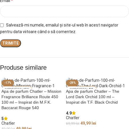
*
Email
Salvează-mi numele, emailul și site-ul web în acest navigator
pentru data viitoare când o să comentez.
Produse similare
-17%
-29%
MAI
TO
Apa de parfum Chatler – Mission
Apa de parfum Chatler – The
SON FRANCIS KU
M FORD BLACK O
Fragrance Brilliance Route 450
Lord Dark Orchid 100 ml –
RKDJIAN BACCA
RCHID
RAT ROUGE 540
100 ml – Inspirat din M.F.K.
Inspirat din T.F. Black Orchid
Baccarat Rouge 540
4.9
Chatler
5
Chatler
49,99
lei
69,99
lei
49,99
lei
59,99
lei