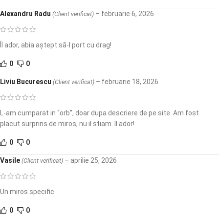
Alexandru Radu
–
februarie 6, 2026
(Client verificat)
Îl ador, abia aștept să-l port cu drag!
0
0
Liviu Bucurescu
–
februarie 18, 2026
(Client verificat)
L-am cumparat in “orb”, doar dupa descriere de pe site. Am fost
placut surprins de miros, nu il stiam. Il ador!
0
0
Vasile
–
aprilie 25, 2026
(Client verificat)
Un miros specific
0
0