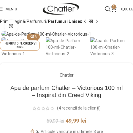
0
MENIU
0,00
LE
Prima pagină
Parfumuri
Parfumuri Unisex
Click pentru a mări
-29%
CREED VI
KING
Chatler
Apa de parfum Chatler – Victorious 100 ml
– Inspirat din Creed Viking
(
4
recenzii de la clienți)
49,99
lei
69,99
lei
2
Articole vândute în ultimele 3 ore