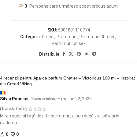
3
Persoane care urmăresc acest produs acum!
SKU:
5901801110774
Categorii:
Creed
,
Parfumuri
,
Parfumuri Chatler
,
Parfumuri Unisex
Distribuie:
4 recenzii pentru
Apa de parfum Chatler – Victorious 100 ml – Inspirat
din Creed Viking
Silviu Popescu
–
martie 22, 2025
(Client verificat)
(translated)
Miros special față de alte parfumuri, e bun dacă vrei să ieși în
evidență.
0
0