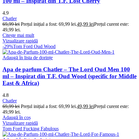
100 ml – Inspirat din T.F. Lost Cherry
4.9
Chatler
69,99
lei
Prețul inițial a fost: 69,99 lei.
49,99
lei
Prețul curent este:
49,99 lei.
Citește mai mult
Vizualizare rapidă
-29%
Tom Ford Oud Wood
Adaugă în lista de dorințe
Apa de parfum Chatler – The Lord Oud Men 100
ml – Inspirat din T.F. Oud Wood (specific for Middle
East & Africa)
4.8
Chatler
69,99
lei
Prețul inițial a fost: 69,99 lei.
49,99
lei
Prețul curent este:
49,99 lei.
Adaugă în coș
Vizualizare rapidă
Tom Ford Fucking Fabulous