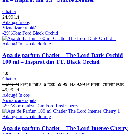
Chatler
24,99
lei
Adaugă în coș
Vizualizare rapidă
-29%
Tom Ford Black Orchid
Adaugă în lista de dorințe
Apa de parfum Chatler – The Lord Dark Orchid
100 ml – Inspirat din T.F. Black Orchid
4.9
Chatler
69,99
lei
Prețul inițial a fost: 69,99 lei.
49,99
lei
Prețul curent este:
49,99 lei.
Adaugă în coș
Vizualizare rapidă
-29%
Stoc epuizat
Tom Ford Lost Cherry
Adaugă în lista de dorințe
Apa de parfum Chatler – The Lord Intense Cherry