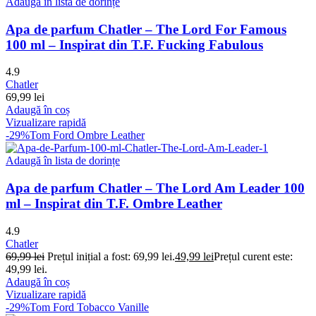
Adaugă în lista de dorințe
Apa de parfum Chatler – The Lord For Famous
100 ml – Inspirat din T.F. Fucking Fabulous
4.9
Chatler
69,99
lei
Adaugă în coș
Vizualizare rapidă
-29%
Tom Ford Ombre Leather
Adaugă în lista de dorințe
Apa de parfum Chatler – The Lord Am Leader 100
ml – Inspirat din T.F. Ombre Leather
4.9
Chatler
69,99
lei
Prețul inițial a fost: 69,99 lei.
49,99
lei
Prețul curent este:
49,99 lei.
Adaugă în coș
Vizualizare rapidă
-29%
Tom Ford Tobacco Vanille