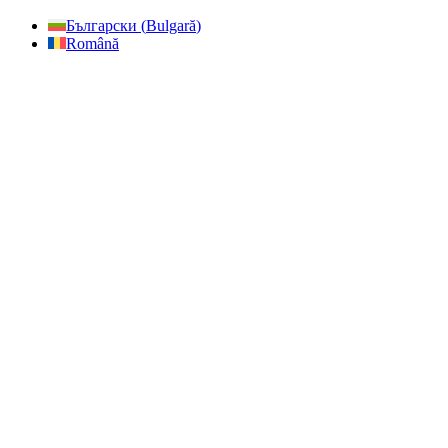
Български
(
Bulgară
)
Română