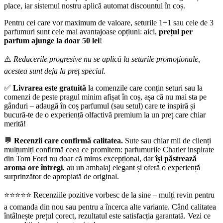
place, iar sistemul nostru aplică automat discountul în coș.
Pentru cei care vor maximum de valoare, seturile 1+1 sau cele de 3
parfumuri sunt cele mai avantajoase opțiuni: aici,
prețul per
parfum ajunge la doar 50 lei
!
⚠️
Reducerile progresive nu se aplică la seturile promoționale,
acestea sunt deja la preț special.
✅
Livrarea este gratuită
la comenzile care conțin seturi sau la
comenzi de peste pragul minim afișat în coș, așa că nu mai sta pe
gânduri – adaugă în coș parfumul (sau setul) care te inspiră și
bucură-te de o experiență olfactivă premium la un preț care chiar
merită!
💬
Recenzii care confirmă calitatea.
Sute sau chiar mii de clienți
mulțumiți confirmă ceea ce promitem: parfumurile Chatler inspirate
din Tom Ford nu doar că miros excepțional, dar
își păstrează
aroma ore întregi
, au un ambalaj elegant și oferă o experiență
surprinzător de apropiată de original.
⭐️⭐️⭐️⭐️⭐️ Recenziile pozitive vorbesc de la sine – mulți revin pentru
a comanda din nou sau pentru a încerca alte variante. Când calitatea
întâlnește prețul corect, rezultatul este satisfacția garantată. Vezi ce