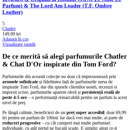
Parfum) & The Lord Am Leader (T.F. Ombre
Leather)
5
Chatler
149,99
lei
Adaugă în coș
Vizualizare rapidă
De ce merită să alegi parfumurile Chatler
& Chat D'Or inspirate din Tom Ford?
Parfumurile din această colecție nu doar că impresionează prin
aromele sofisticate
și fidelitatea față de parfumurile sursa de
inspiratie Tom Ford, dar din spusele clientilor nostri, recenzii si
impresii scrise, parfumurile aparent oferă și
persistență reală de
peste 4-5 ore
– o performanță remarcabilă pentru un parfum la acest
nivel de preț.
Pe lângă calitate, beneficiezi de un
preț super accesibil
: doar 69,99
lei pentru un parfum de 100ml. Iar dacă vrei mai multe, ai parte de
reduceri progresive
– cu cât cumperi mai multe parfumuri
individuale, cu atât prețul pe bucată scade. E simplu: alegi ce-ți