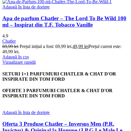
Adaugă în lista de dorințe
Apa de parfum Chatler – The Lord To Be Wild 100
ml – Inspirat din T.F. Tobacco Vanille
4.9
Chatler
69,99
lei
Prețul inițial a fost: 69,99 lei.
49,99
lei
Prețul curent este:
49,99 lei.
Adaugă în coș
Vizualizare rapidă
SETURI 1+1 PARFUMURI CHATLER & CHAT D'OR
INSPIRATE DIN TOM FORD
OFERTE 3 PARFUMURI CHATLER & CHAT D'OR
INSPIRATE DIN TOM FORD
Adaugă în lista de dorințe
Oferta 3 Produse Chatler – Inversus Men (P.R.
Invictus) & Original la Homme (J.P.G Le Male Le