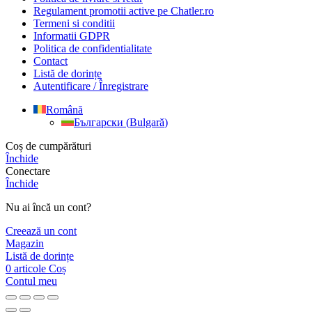
Regulament promotii active pe Chatler.ro
Termeni si conditii
Informatii GDPR
Politica de confidentialitate
Contact
Listă de dorințe
Autentificare / Înregistrare
Română
Български
(
Bulgară
)
Coș de cumpărături
Închide
Conectare
Închide
Nu ai încă un cont?
Creează un cont
Magazin
Listă de dorințe
0
articole
Coș
Contul meu