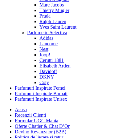
Marc Jacobs
Thierry Mugler
Prada
Ralph Lauren
Yves Saint Laurent
Parfumerie Selectiva
Adidas
Lancome
Nest
Joop!
Cerutti 1881
Elisabeth Arden
Davidoff
DKNY
Coty
Parfumuri Inspirate Femei
Parfumuri Inspirate Barbati
Parfumuri Inspirate Unisex
Acasa
Recenzii Clienti
Formular UGC Mania
Oferte Chatler & Chat D’Or
Devino Revanzator (B2B)
Politica de livrare si retur