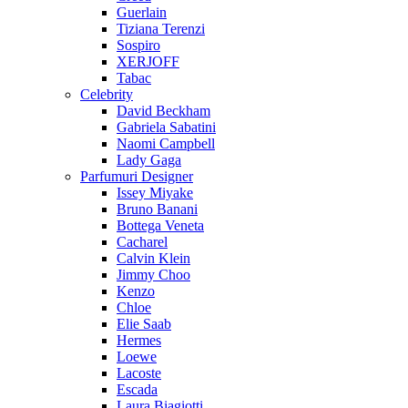
Guerlain
Tiziana Terenzi
Sospiro
XERJOFF
Tabac
Celebrity
David Beckham
Gabriela Sabatini
Naomi Campbell
Lady Gaga
Parfumuri Designer
Issey Miyake
Bruno Banani
Bottega Veneta
Cacharel
Calvin Klein
Jimmy Choo
Kenzo
Chloe
Elie Saab
Hermes
Loewe
Lacoste
Escada
Laura Biagiotti