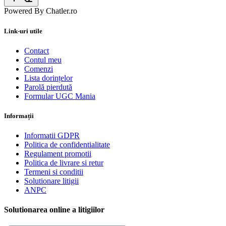
Powered By Chatler.ro
Link-uri utile
Contact
Contul meu
Comenzi
Lista dorințelor
Parolă pierdută
Formular UGC Mania
Informații
Informatii GDPR
Politica de confidentialitate
Regulament promotii
Politica de livrare si retur
Termeni si conditii
Solutionare litigii
ANPC
Solutionarea online a litigiilor