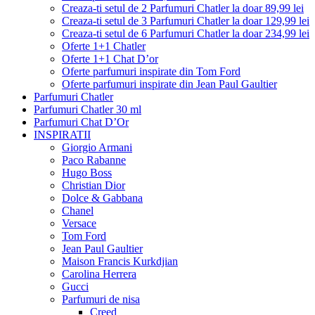
Creaza-ti setul de 2 Parfumuri Chatler la doar 89,99 lei
Creaza-ti setul de 3 Parfumuri Chatler la doar 129,99 lei
Creaza-ti setul de 6 Parfumuri Chatler la doar 234,99 lei
Oferte 1+1 Chatler
Oferte 1+1 Chat D’or
Oferte parfumuri inspirate din Tom Ford
Oferte parfumuri inspirate din Jean Paul Gaultier
Parfumuri Chatler
Parfumuri Chatler 30 ml
Parfumuri Chat D’Or
INSPIRATII
Giorgio Armani
Paco Rabanne
Hugo Boss
Christian Dior
Dolce & Gabbana
Chanel
Versace
Tom Ford
Jean Paul Gaultier
Maison Francis Kurkdjian
Carolina Herrera
Gucci
Parfumuri de nisa
Creed