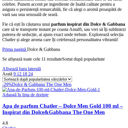
celebre. Punem accent pe ingrediente de înaltă calitate pentru a
asigura o persistență remarcabilă, fie că alegi o aromă proaspătă de
vară sau una senzuală de seară.
Fie că ești în căutarea unui
parfum inspirat din Dolce & Gabbana
care să te transporte instant pe coasta Amalfi, sau vrei să îți subliniezi
puterea de seducție, ai ajuns exact unde trebuie. Explorează selecția
Chatler și alege aroma care îți celebrează personalitatea vibrantă!
Prima pagină
Dolce & Gabbana
Se afișează toate cele 11 rezultate
Sortat după popularitate
Afișează bara laterală
Arată
9
12
18
24
-29%
Dolce & Gabbana The One Men
Adaugă în lista de dorințe
Apa de parfum Chatler – Dolce Men Gold 100 ml –
Inspirat din Dolce&Gabbana The One Men
4.8