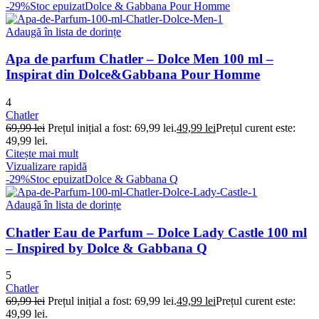
-29%
Stoc epuizat
Dolce & Gabbana Pour Homme
Adaugă în lista de dorințe
Apa de parfum Chatler – Dolce Men 100 ml –
Inspirat din Dolce&Gabbana Pour Homme
4
Chatler
69,99
lei
Prețul inițial a fost: 69,99 lei.
49,99
lei
Prețul curent este:
49,99 lei.
Citește mai mult
Vizualizare rapidă
-29%
Stoc epuizat
Dolce & Gabbana Q
Adaugă în lista de dorințe
Chatler Eau de Parfum – Dolce Lady Castle 100 ml
– Inspired by Dolce & Gabbana Q
5
Chatler
69,99
lei
Prețul inițial a fost: 69,99 lei.
49,99
lei
Prețul curent este:
49,99 lei.