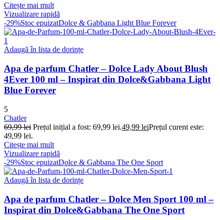
Citește mai mult
Vizualizare rapidă
-29%
Stoc epuizat
Dolce & Gabbana Light Blue Forever
Adaugă în lista de dorințe
Apa de parfum Chatler – Dolce Lady About Blush
4Ever 100 ml – Inspirat din Dolce&Gabbana Light
Blue Forever
5
Chatler
69,99
lei
Prețul inițial a fost: 69,99 lei.
49,99
lei
Prețul curent este:
49,99 lei.
Citește mai mult
Vizualizare rapidă
-29%
Stoc epuizat
Dolce & Gabbana The One Sport
Adaugă în lista de dorințe
Apa de parfum Chatler – Dolce Men Sport 100 ml –
Inspirat din Dolce&Gabbana The One Sport