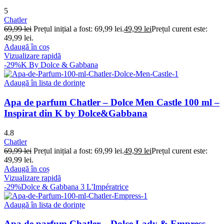
5
Chatler
69,99
lei
Prețul inițial a fost: 69,99 lei.
49,99
lei
Prețul curent este:
49,99 lei.
Adaugă în coș
Vizualizare rapidă
-29%
K By Dolce & Gabbana
Adaugă în lista de dorințe
Apa de parfum Chatler – Dolce Men Castle 100 ml –
Inspirat din K by Dolce&Gabbana
4.8
Chatler
69,99
lei
Prețul inițial a fost: 69,99 lei.
49,99
lei
Prețul curent este:
49,99 lei.
Adaugă în coș
Vizualizare rapidă
-29%
Dolce & Gabbana 3 L'Impératrice
Adaugă în lista de dorințe
Apa de parfum Chatler – Dolce Lady & Empress