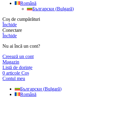
Română
Български
(
Bulgară
)
Coș de cumpărături
Închide
Conectare
Închide
Nu ai încă un cont?
Creează un cont
Magazin
Listă de dorințe
0
articole
Coș
Contul meu
Български
(
Bulgară
)
Română