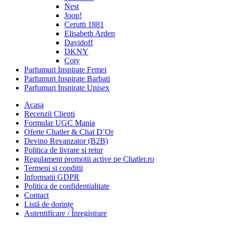
Nest
Joop!
Cerutti 1881
Elisabeth Arden
Davidoff
DKNY
Coty
Parfumuri Inspirate Femei
Parfumuri Inspirate Barbati
Parfumuri Inspirate Unisex
Acasa
Recenzii Clienti
Formular UGC Mania
Oferte Chatler & Chat D’Or
Devino Revanzator (B2B)
Politica de livrare si retur
Regulament promotii active pe Chatler.ro
Termeni si conditii
Informatii GDPR
Politica de confidentialitate
Contact
Listă de dorințe
Autentificare / Înregistrare