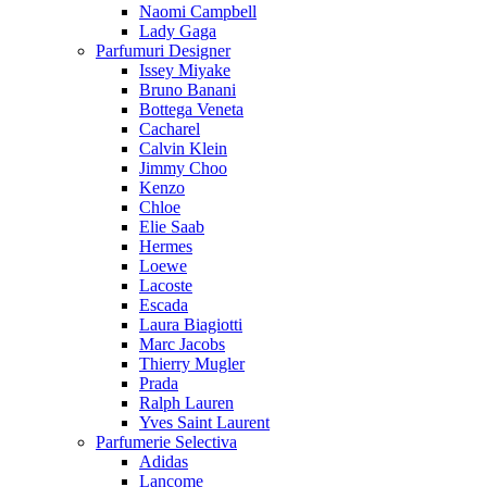
Naomi Campbell
Lady Gaga
Parfumuri Designer
Issey Miyake
Bruno Banani
Bottega Veneta
Cacharel
Calvin Klein
Jimmy Choo
Kenzo
Chloe
Elie Saab
Hermes
Loewe
Lacoste
Escada
Laura Biagiotti
Marc Jacobs
Thierry Mugler
Prada
Ralph Lauren
Yves Saint Laurent
Parfumerie Selectiva
Adidas
Lancome