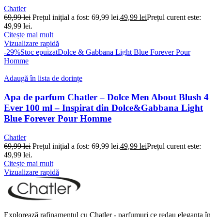
Chatler
69,99
lei
Prețul inițial a fost: 69,99 lei.
49,99
lei
Prețul curent este:
49,99 lei.
Citește mai mult
Vizualizare rapidă
-29%
Stoc epuizat
Dolce & Gabbana Light Blue Forever Pour
Homme
Adaugă în lista de dorințe
Apa de parfum Chatler – Dolce Men About Blush 4
Ever 100 ml – Inspirat din Dolce&Gabbana Light
Blue Forever Pour Homme
Chatler
69,99
lei
Prețul inițial a fost: 69,99 lei.
49,99
lei
Prețul curent este:
49,99 lei.
Citește mai mult
Vizualizare rapidă
Explorează rafinamentul cu Chatler - parfumuri ce redau eleganța în