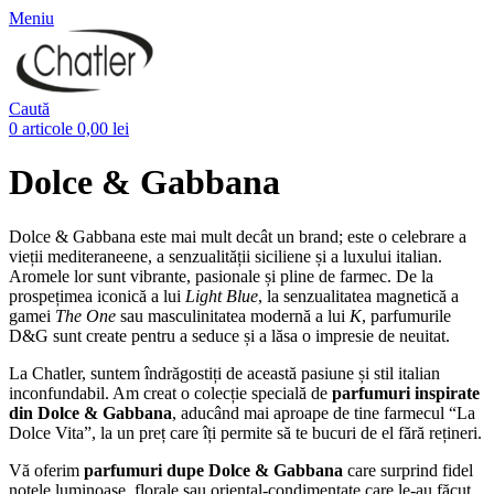
Meniu
Caută
0
articole
0,00
lei
Dolce & Gabbana
Dolce & Gabbana este mai mult decât un brand; este o celebrare a
vieții mediteraneene, a senzualității siciliene și a luxului italian.
Aromele lor sunt vibrante, pasionale și pline de farmec. De la
prospețimea iconică a lui
Light Blue
, la senzualitatea magnetică a
gamei
The One
sau masculinitatea modernă a lui
K
, parfumurile
D&G sunt create pentru a seduce și a lăsa o impresie de neuitat.
La Chatler, suntem îndrăgostiți de această pasiune și stil italian
inconfundabil. Am creat o colecție specială de
parfumuri inspirate
din Dolce & Gabbana
, aducând mai aproape de tine farmecul “La
Dolce Vita”, la un preț care îți permite să te bucuri de el fără rețineri.
Vă oferim
parfumuri dupe Dolce & Gabbana
care surprind fidel
notele luminoase, florale sau oriental-condimentate care le-au făcut