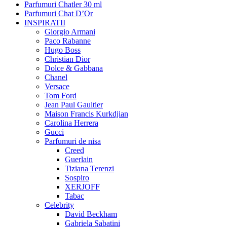
Parfumuri Chatler 30 ml
Parfumuri Chat D’Or
INSPIRATII
Giorgio Armani
Paco Rabanne
Hugo Boss
Christian Dior
Dolce & Gabbana
Chanel
Versace
Tom Ford
Jean Paul Gaultier
Maison Francis Kurkdjian
Carolina Herrera
Gucci
Parfumuri de nisa
Creed
Guerlain
Tiziana Terenzi
Sospiro
XERJOFF
Tabac
Celebrity
David Beckham
Gabriela Sabatini