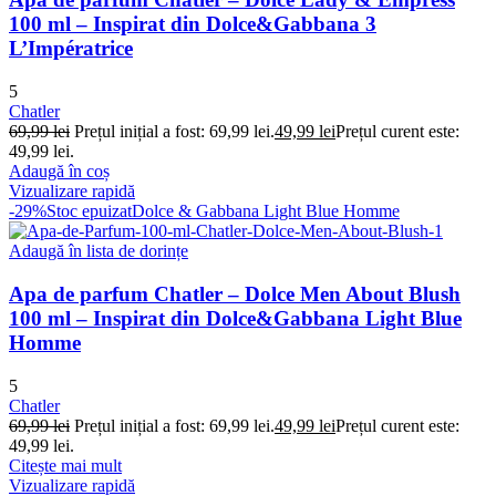
100 ml – Inspirat din Dolce&Gabbana 3
L’Impératrice
5
Chatler
69,99
lei
Prețul inițial a fost: 69,99 lei.
49,99
lei
Prețul curent este:
49,99 lei.
Adaugă în coș
Vizualizare rapidă
-29%
Stoc epuizat
Dolce & Gabbana Light Blue Homme
Adaugă în lista de dorințe
Apa de parfum Chatler – Dolce Men About Blush
100 ml – Inspirat din Dolce&Gabbana Light Blue
Homme
5
Chatler
69,99
lei
Prețul inițial a fost: 69,99 lei.
49,99
lei
Prețul curent este:
49,99 lei.
Citește mai mult
Vizualizare rapidă