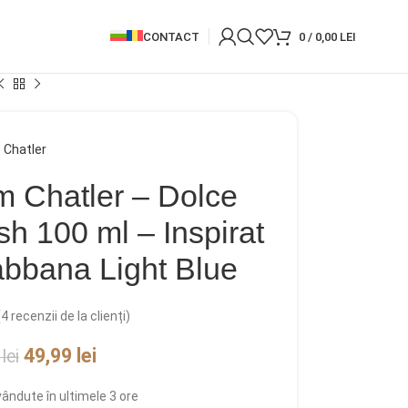
CONTACT
0
/
0,00
LEI
Chatler
m Chatler – Dolce
h 100 ml – Inspirat
bbana Light Blue
(
4
recenzii de la clienți)
49,99
lei
9
lei
 vândute în ultimele 3 ore