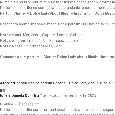
Numele brandurilor renumite sunt mentionate doar cu scop informativ,
Parfumurile Chatler nu sunt afiliate cu brandurile renumite mentionat
Parfum Chatler – Dolce Lady About Blush – Inspirat din Dolce&Gab
Descoperă aroma intensă și masculină a parfumului Chatler Dolce Lad
Note de varf:
Mar, Cedru, Clopotel, Lamaie Siciliana
Note de mijloc:
Trandafir Alb, Bambus, Iasomie
Note de bază:
Chihlimbar, Mosc, Cedru
Comandă acum parfumul Chatler Dolce Lady About Blush – Inspirat 
4 recenzii pentru
Apa de parfum Chatler – Dolce Lady About Blush 100 
Ionela Daniela Dumitru
–
noiembrie 19, 2025
(Client verificat)
(translated)
Parfumurile Chatler sunt mai mult decât ideale atunci când nu dispui de