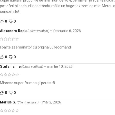
copie fidelă în proporție de mai mult de 90%, persistență foarte ridica
pot oferi și cadouri încadrându-mă la un buget extrem de mic. Mereu am
seriozitate!
0
0
Alexandru Radu
–
februarie 6, 2026
(Client verificat)
Foarte asemănător cu originalul, recomand!
0
0
Stefania Ilie
–
martie 10, 2026
(Client verificat)
Miroase super frumos și persistă
0
0
Marius S.
–
mai 2, 2026
(Client verificat)