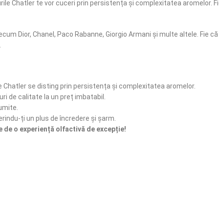
ile Chatler te vor cuceri prin persistența și complexitatea aromelor. F
ecum Dior, Chanel, Paco Rabanne, Giorgio Armani și multe altele. Fie că
.
 Chatler se disting prin persistența și complexitatea aromelor.
ri de calitate la un preț imbatabil.
umite.
erindu-ți un plus de încredere și șarm.
de o experiență olfactivă de excepție!