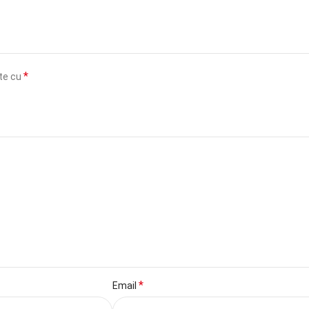
*
ate cu
*
Email