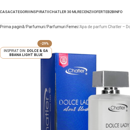
CASA
CATEGORII
INSPIRATII
CHATLER 30 ML
RECENZII
OFERTE
B2B
INFO
Prima pagină
Parfumuri
Parfumuri Femei
Apa de parfum Chatler – Do
-29%
DOLCE & GA
BBANA LIGHT BLUE