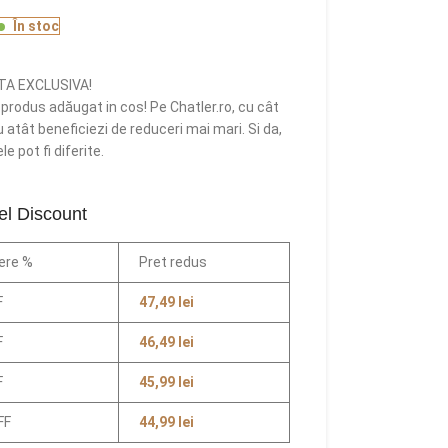
În stoc
TA EXCLUSIVA!
rodus adăugat in cos! Pe Chatler.ro, cu cât
atât beneficiezi de reduceri mai mari. Si da,
e pot fi diferite.
el Discount
ere %
Pret redus
F
47,49
lei
F
46,49
lei
F
45,99
lei
FF
44,99
lei