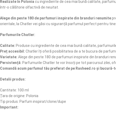
Realizate în Polonia
cu ingrediente de cea mai bună calitate, parfumur
într-o călătorie olfactivă de neuitat.
Alege din peste 180 de parfumuri inspirate din branduri renumite
pr
orientale, la Chatler vei găsi cu siguranță parfumul perfect pentru tine
Parfumurile Chatler:
Calitate:
Produse cu ingrediente de cea mai bună calitate, parfumurile
Preț accesibil:
Chatler îți oferă posibilitatea de a te bucura de parfumu
Varietate:
Alege din peste 180 de parfumuri inspirate din branduri ren
Persistență:
Parfumurile Chatler te vor însoți pe tot parcursul zilei, of
Comandă acum parfumul tău preferat de pe Rasheed.ro și bucură-te 
Detalii produs:
Cantitate: 100 ml
Țara de origine: Polonia
Tip produs: Parfum inspirat/clone/dupe
Important: