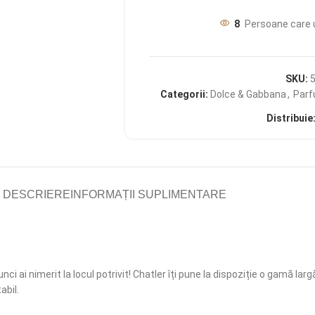
8
Persoane care 
SKU:
Categorii:
Dolce & Gabbana
,
Parf
Distribuie
DESCRIERE
INFORMAȚII SUPLIMENTARE
nci ai nimerit la locul potrivit! Chatler îți pune la dispoziție o gamă l
abil.