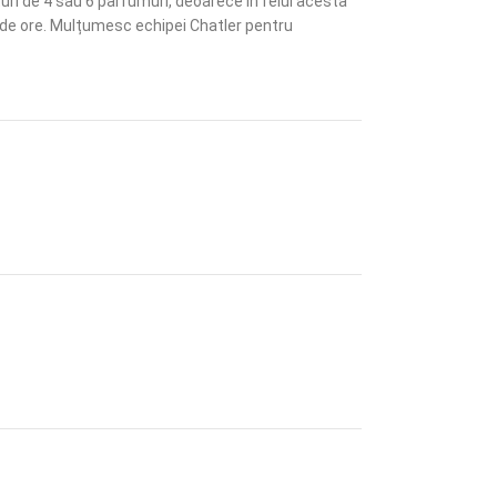
uri de 4 sau 6 parfumuri, deoarece în felul acesta
4 de ore. Mulțumesc echipei Chatler pentru