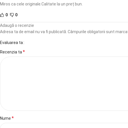
Miros ca cele originale.Calitate la un preț bun.
0
0
Adaugă o recenzie
Adresa ta de email nu va fi publicată.
Câmpurile obligatorii sunt marc
Evaluarea ta
*
Recenzia ta
*
Nume