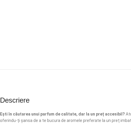
Descriere
Ești în căutarea unui parfum de calitate, dar la un preț accesibil?
Atu
oferindu-ți șansa de a te bucura de aromele preferate la un preț imbat