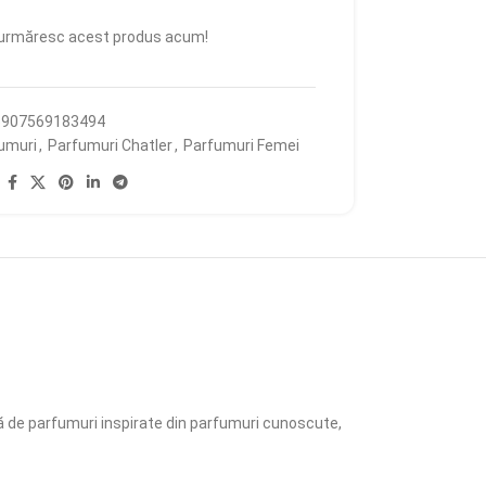
urmăresc acest produs acum!
5907569183494
umuri
,
Parfumuri Chatler
,
Parfumuri Femei
:
argă de parfumuri inspirate din parfumuri cunoscute,