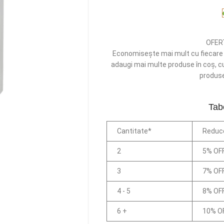
OFER
Economisește mai mult cu fiecare p
adaugi mai multe produse în coș, cu 
produsel
Tab
Cantitate*
Reduc
2
5% OF
3
7% OF
4 - 5
8% OF
6 +
10% O