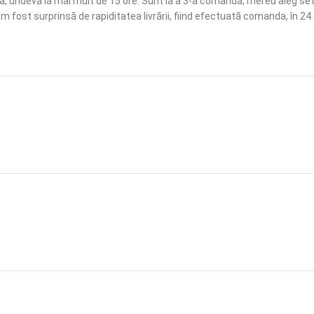
tă, undeva la mai mult de 15 ore. Sunt la a 3-a comandă, mereu aleg set
 fost surprinsă de rapiditatea livrării, fiind efectuată comanda, în 2