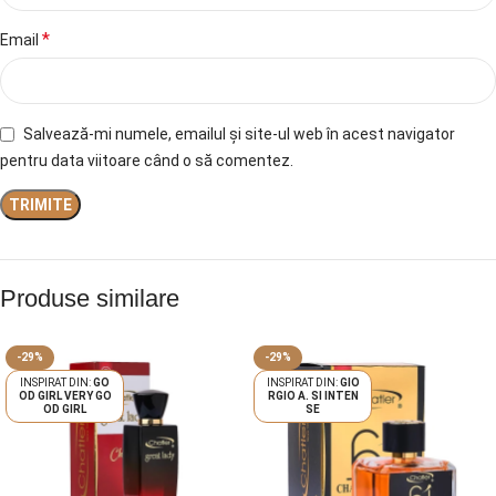
*
Email
Salvează-mi numele, emailul și site-ul web în acest navigator
pentru data viitoare când o să comentez.
Produse similare
-29%
-29%
GO
GIO
OD GIRL VERY GO
RGIO A. SI INTEN
OD GIRL
SE