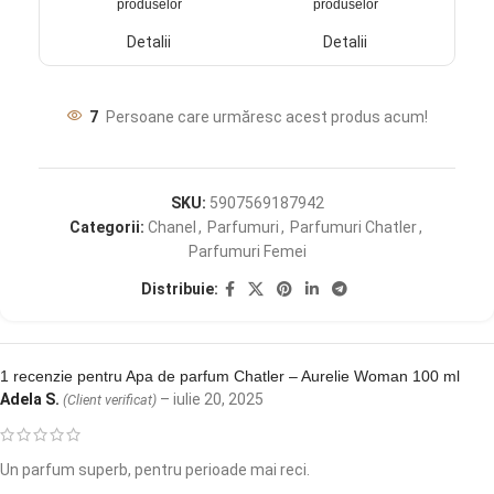
produselor
produselor
Detalii
Detalii
7
Persoane care urmăresc acest produs acum!
SKU:
5907569187942
Categorii:
Chanel
,
Parfumuri
,
Parfumuri Chatler
,
Parfumuri Femei
Distribuie:
1 recenzie pentru
Apa de parfum Chatler – Aurelie Woman 100 ml
Adela S.
–
iulie 20, 2025
(Client verificat)
Un parfum superb, pentru perioade mai reci.