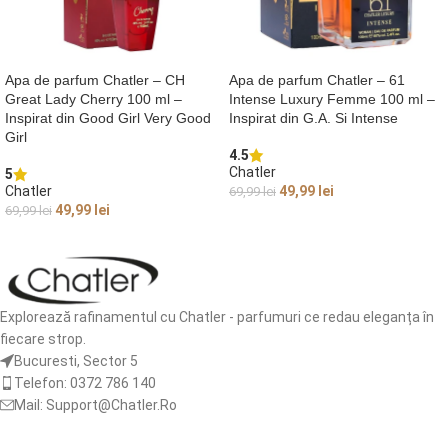
Apa de parfum Chatler – CH
Apa de parfum Chatler – 61
Great Lady Cherry 100 ml –
Intense Luxury Femme 100 ml –
Inspirat din Good Girl Very Good
Inspirat din G.A. Si Intense
Girl
4.5
Chatler
5
Chatler
49,99
lei
69,99
lei
49,99
lei
69,99
lei
ADAUGĂ ÎN COȘ
ADAUGĂ ÎN COȘ
Explorează rafinamentul cu Chatler - parfumuri ce redau eleganța în
fiecare strop.
Bucuresti, Sector 5
Telefon: 0372 786 140
Mail: Support@Chatler.Ro