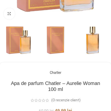
Click pentru a mări
Chatler
Apa de parfum Chatler – Aurelie Woman
100 ml
(O recenzie client)
49,99
lei
69,99
lei