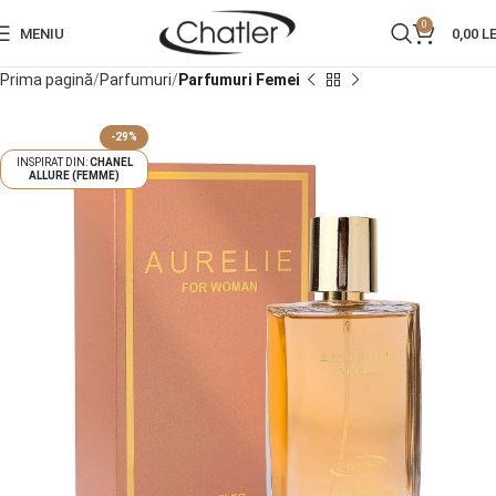
0
MENIU
0,00
LE
Prima pagină
Parfumuri
Parfumuri Femei
-29%
CHANEL
ALLURE (FEMME)