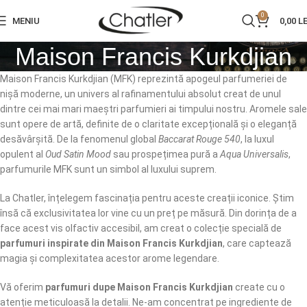
0
MENIU
0,00
LE
Maison Francis Kurkdjian
Maison Francis Kurkdjian (MFK) reprezintă apogeul parfumeriei de
nișă moderne, un univers al rafinamentului absolut creat de unul
dintre cei mai mari maeștri parfumieri ai timpului nostru. Aromele sale
sunt opere de artă, definite de o claritate excepțională și o eleganță
desăvârșită. De la fenomenul global
Baccarat Rouge 540
, la luxul
opulent al
Oud Satin Mood
sau prospețimea pură a
Aqua Universalis
,
parfumurile MFK sunt un simbol al luxului suprem.
La Chatler, înțelegem fascinația pentru aceste creații iconice. Știm
însă că exclusivitatea lor vine cu un preț pe măsură. Din dorința de a
face acest vis olfactiv accesibil, am creat o colecție specială de
parfumuri inspirate din Maison Francis Kurkdjian
, care captează
magia și complexitatea acestor arome legendare.
Vă oferim
parfumuri dupe Maison Francis Kurkdjian
create cu o
atenție meticuloasă la detalii. Ne-am concentrat pe ingrediente de