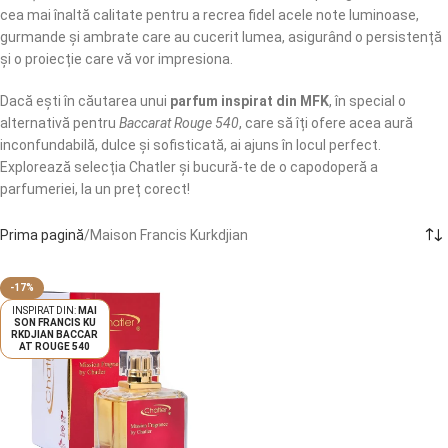
cea mai înaltă calitate pentru a recrea fidel acele note luminoase,
gurmande și ambrate care au cucerit lumea, asigurând o persistență
și o proiecție care vă vor impresiona.
Dacă ești în căutarea unui
parfum inspirat din MFK
, în special o
alternativă pentru
Baccarat Rouge 540
, care să îți ofere acea aură
inconfundabilă, dulce și sofisticată, ai ajuns în locul perfect.
Explorează selecția Chatler și bucură-te de o capodoperă a
parfumeriei, la un preț corect!
Prima pagină
Maison Francis Kurkdjian
-17%
MAI
SON FRANCIS KU
RKDJIAN BACCAR
AT ROUGE 540