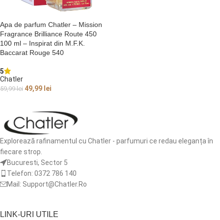
Apa de parfum Chatler – Mission
Fragrance Brilliance Route 450
100 ml – Inspirat din M.F.K.
Baccarat Rouge 540
5
Chatler
49,99
lei
59,99
lei
ADAUGĂ ÎN COȘ
Explorează rafinamentul cu Chatler - parfumuri ce redau eleganța în
fiecare strop.
Bucuresti, Sector 5
Telefon: 0372 786 140
Mail: Support@Chatler.Ro
LINK-URI UTILE