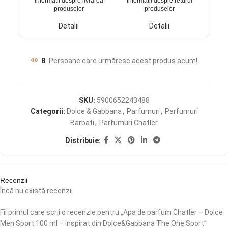
Informatii despre livrarea
Informatii despre returul
produselor
produselor
Detalii
Detalii
8
Persoane care urmăresc acest produs acum!
SKU:
5900652243488
Categorii:
Dolce & Gabbana
,
Parfumuri
,
Parfumuri
Barbati
,
Parfumuri Chatler
Distribuie:
Recenzii
Încă nu există recenzii
Fii primul care scrii o recenzie pentru „Apa de parfum Chatler – Dolce
Men Sport 100 ml – Inspirat din Dolce&Gabbana The One Sport”