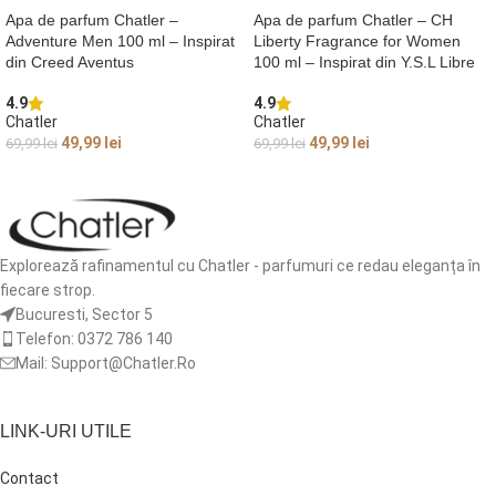
Apa de parfum Chatler –
Apa de parfum Chatler – CH
Adventure Men 100 ml – Inspirat
Liberty Fragrance for Women
din Creed Aventus
100 ml – Inspirat din Y.S.L Libre
4.9
4.9
Chatler
Chatler
49,99
lei
49,99
lei
69,99
lei
69,99
lei
CITEȘTE MAI MULT
ADAUGĂ ÎN COȘ
Explorează rafinamentul cu Chatler - parfumuri ce redau eleganța în
fiecare strop.
Bucuresti, Sector 5
Telefon: 0372 786 140
Mail: Support@Chatler.Ro
LINK-URI UTILE
Contact