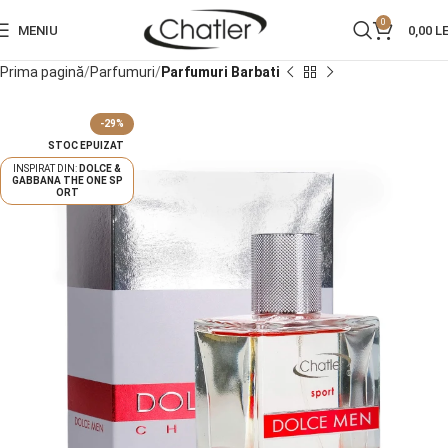
0
MENIU
0,00
LE
Prima pagină
Parfumuri
Parfumuri Barbati
-29%
STOC EPUIZAT
DOLCE &
GABBANA THE ONE SP
ORT