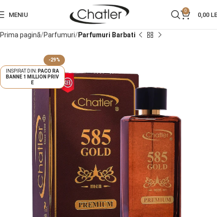
0
MENIU
0,00
LE
Prima pagină
Parfumuri
Parfumuri Barbati
-29%
PACO RA
BANNE 1 MILLION PRIV
E