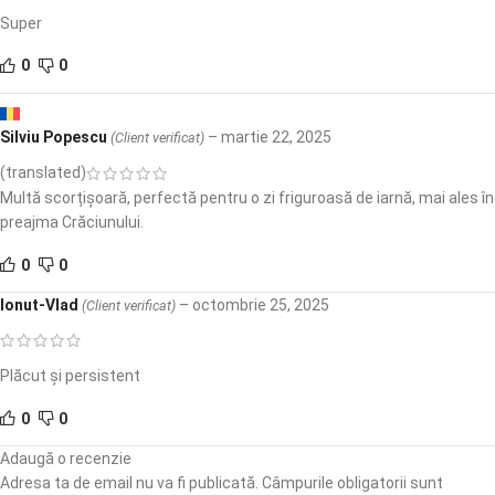
Super
0
0
Silviu Popescu
–
martie 22, 2025
(Client verificat)
(translated)
Multă scorțișoară, perfectă pentru o zi friguroasă de iarnă, mai ales în
preajma Crăciunului.
0
0
Ionut-Vlad
–
octombrie 25, 2025
(Client verificat)
Plăcut și persistent
0
0
Adaugă o recenzie
Adresa ta de email nu va fi publicată.
Câmpurile obligatorii sunt