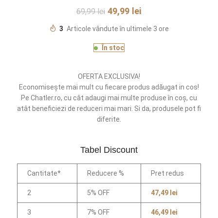
49,99
lei
69,99
lei
3
Articole vândute în ultimele 3 ore
În stoc
OFERTA EXCLUSIVA!
Economisește mai mult cu fiecare produs adăugat in cos!
Pe Chatler.ro, cu cât adaugi mai multe produse în coș, cu
atât beneficiezi de reduceri mai mari. Si da, produsele pot fi
diferite.
Tabel Discount
Cantitate*
Reducere %
Pret redus
2
5% OFF
47,49
lei
3
7% OFF
46,49
lei