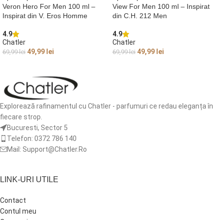
Veron Hero For Men 100 ml –
View For Men 100 ml – Inspirat
Inspirat din V. Eros Homme
din C.H. 212 Men
4.9
4.9
Chatler
Chatler
49,99
lei
49,99
lei
69,99
lei
69,99
lei
ADAUGĂ ÎN COȘ
ADAUGĂ ÎN COȘ
Explorează rafinamentul cu Chatler - parfumuri ce redau eleganța în
fiecare strop.
Bucuresti, Sector 5
Telefon: 0372 786 140
Mail: Support@Chatler.Ro
LINK-URI UTILE
Contact
Contul meu