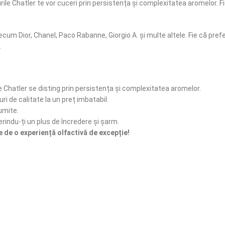
ile Chatler te vor cuceri prin persistența și complexitatea aromelor. F
cum Dior, Chanel, Paco Rabanne, Giorgio A. și multe altele. Fie că pref
.
 Chatler se disting prin persistența și complexitatea aromelor.
ri de calitate la un preț imbatabil.
umite.
erindu-ți un plus de încredere și șarm.
de o experiență olfactivă de excepție!