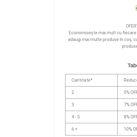
OFER
Economisește mai mult cu fiecare p
adaugi mai multe produse în coș, cu 
produsel
Tab
Cantitate*
Reduc
2
5% OF
3
7% OF
4 - 5
8% OF
6 +
10% O