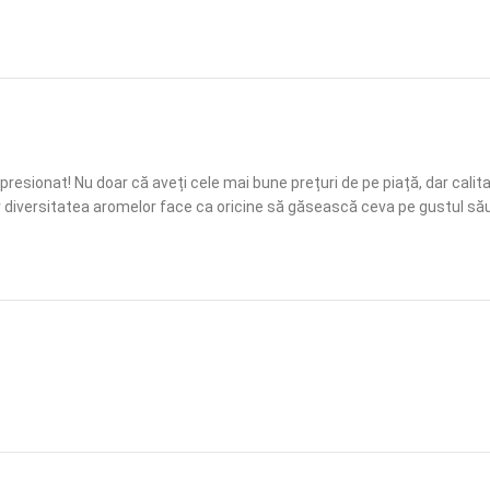
esionat! Nu doar că aveți cele mai bune prețuri de pe piață, dar calita
ar diversitatea aromelor face ca oricine să găsească ceva pe gustul său