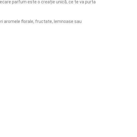
iecare parfum este o creație unică, ce te va purta
eri aromele florale, fructate, lemnoase sau