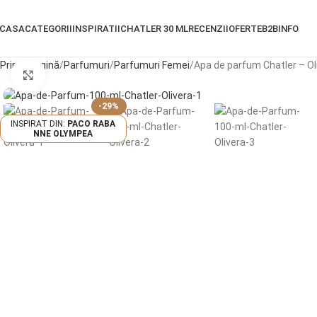
CASA
CATEGORII
INSPIRATII
CHATLER 30 ML
RECENZII
OFERTE
B2B
INFO
Prima pagină
Parfumuri
Parfumuri Femei
Apa de parfum Chatler – Ol
Click pentru a mări
-29%
PACO RABA
NNE OLYMPEA