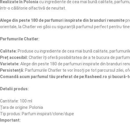
Realizate în Polonia
cu ingrediente de cea mai bună calitate, parfumur
într-o călătorie olfactivă de neuitat.
Alege din peste 180 de parfumuri inspirate din branduri renumite
pre
orientale, la Chatler vei găsi cu siguranță parfumul perfect pentru tine
Parfumurile Chatler:
Calitate:
Produse cu ingrediente de cea mai bună calitate, parfumurile
Preț accesibil:
Chatler îți oferă posibilitatea de a te bucura de parfumu
Varietate:
Alege din peste 180 de parfumuri inspirate din branduri ren
Persistență:
Parfumurile Chatler te vor însoți pe tot parcursul zilei, of
Comandă acum parfumul tău preferat de pe Rasheed.ro și bucură-te 
Detalii produs:
Cantitate: 100 ml
Țara de origine: Polonia
Tip produs: Parfum inspirat/clone/dupe
Important: