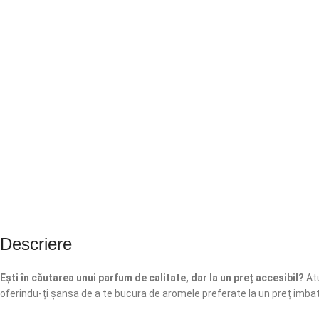
Descriere
Ești în căutarea unui parfum de calitate, dar la un preț accesibil?
Atu
oferindu-ți șansa de a te bucura de aromele preferate la un preț imbat