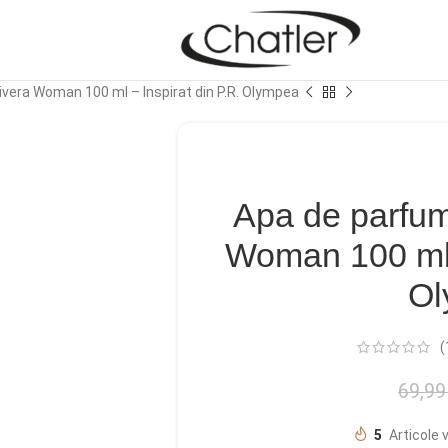
ivera Woman 100 ml – Inspirat din P.R. Olympea
Apa de parfum
Woman 100 ml –
Ol
(
69,9
5
Articole 