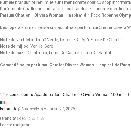
Numele brandurilor renumite sunt mentionate doar cu scop informativ,
Parfumurile Chatler nu sunt afiliate cu brandurile renumite mentionat
Parfum Chatler – Olivera Woman – Inspirat din Paco Rabanne Olym
Descoperă aroma intensă și masculină a parfumului Chatler Olivera 
Note de varf:
Mandarină Verde, Iasomie De Apă, Floare De Ghimbir
Note de mijloc:
Vanilie, Sare
Note de bază:
Chihlimbar, Lemn De Cașmir, Lemn De Santal
Comandă acum parfumul Chatler Olivera Woman – Inspirat de Paco R
14 recenzii pentru
Apa de parfum Chatler – Olivera Woman 100 ml – In
Ivascu A.
–
aprilie 27, 2025
(Client verificat)
(translated)
Foarte mulțumit