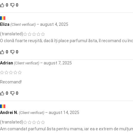
0
0
Eliza
–
august 4, 2025
(Client verificat)
(translated)
O clonă foarte reușită; dacă îți place parfumul ăsta, îl recomand cu înc
0
0
Adrian
–
august 7, 2025
(Client verificat)
Recomand!
0
0
Andrei N.
–
august 14, 2025
(Client verificat)
(translated)
Am comandat parfumul ăsta pentru mama, iar ea e extrem de mulțumită. D