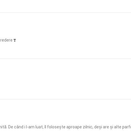
redere ❣️
e când i l-am luat, îl folosește aproape zilnic, deși are și alte parfu