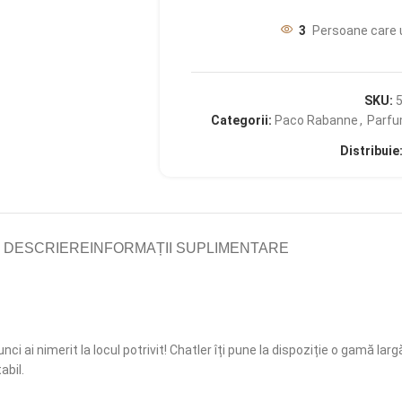
3
Persoane care 
SKU:
Categorii:
Paco Rabanne
,
Parfu
Distribuie
DESCRIERE
INFORMAȚII SUPLIMENTARE
nci ai nimerit la locul potrivit! Chatler îți pune la dispoziție o gamă l
abil.