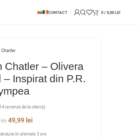
CONTACT
0
/
0,00
LEI
Chatler
 Chatler – Olivera
 Inspirat din P.R.
ympea
14
recenzii de la clienți)
49,99
lei
9
lei
vândute în ultimele 3 ore