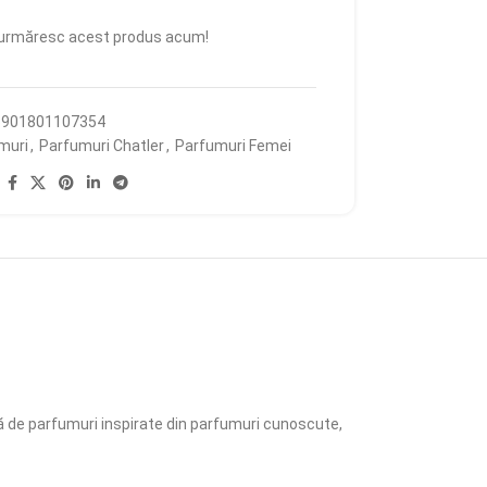
urmăresc acest produs acum!
5901801107354
muri
,
Parfumuri Chatler
,
Parfumuri Femei
:
argă de parfumuri inspirate din parfumuri cunoscute,