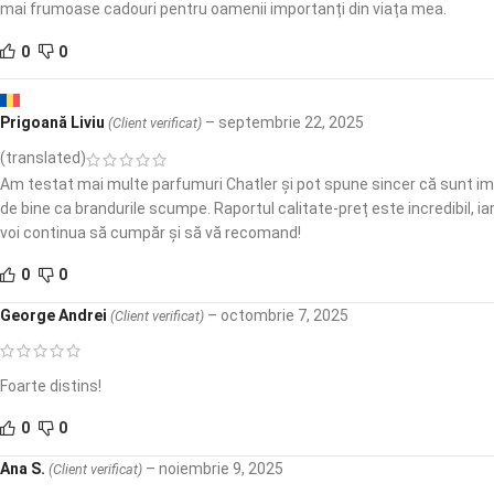
mai frumoase cadouri pentru oamenii importanți din viața mea.
0
0
Prigoană Liviu
–
septembrie 22, 2025
(Client verificat)
(translated)
Am testat mai multe parfumuri Chatler și pot spune sincer că sunt impr
de bine ca brandurile scumpe. Raportul calitate-preț este incredibil, i
voi continua să cumpăr și să vă recomand!
0
0
George Andrei
–
octombrie 7, 2025
(Client verificat)
Foarte distins!
0
0
Ana S.
–
noiembrie 9, 2025
(Client verificat)