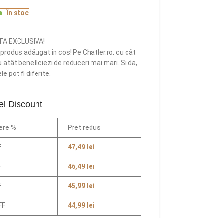
În stoc
TA EXCLUSIVA!
rodus adăugat in cos! Pe Chatler.ro, cu cât
atât beneficiezi de reduceri mai mari. Si da,
e pot fi diferite.
el Discount
ere %
Pret redus
F
47,49
lei
F
46,49
lei
F
45,99
lei
FF
44,99
lei