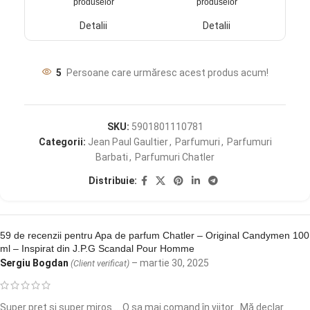
produselor
produselor
Detalii
Detalii
5
Persoane care urmăresc acest produs acum!
SKU:
5901801110781
Categorii:
Jean Paul Gaultier
,
Parfumuri
,
Parfumuri
Barbati
,
Parfumuri Chatler
Distribuie:
59 de recenzii pentru
Apa de parfum Chatler – Original Candymen 100
ml – Inspirat din J.P.G Scandal Pour Homme
Sergiu Bogdan
–
martie 30, 2025
(Client verificat)
Super preț și super miros … O sa mai comand în viitor . Mă declar