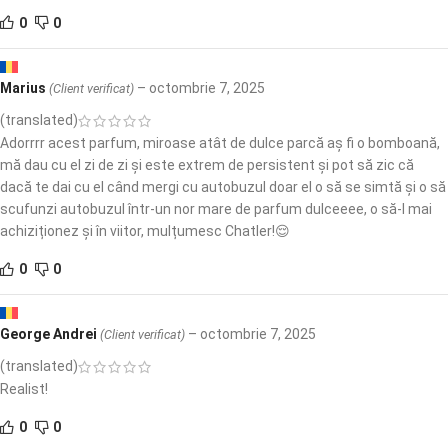
0
0
Marius
–
octombrie 7, 2025
(Client verificat)
(translated)
Adorrrr acest parfum, miroase atât de dulce parcă aș fi o bomboană,
mă dau cu el zi de zi și este extrem de persistent și pot să zic că
dacă te dai cu el când mergi cu autobuzul doar el o să se simtă și o să
scufunzi autobuzul într-un nor mare de parfum dulceeee, o să-l mai
achiziționez și în viitor, mulțumesc Chatler!😌
0
0
George Andrei
–
octombrie 7, 2025
(Client verificat)
(translated)
Realist!
0
0