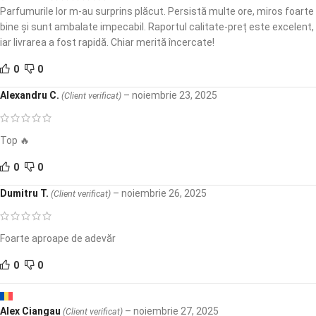
Parfumurile lor m-au surprins plăcut. Persistă multe ore, miros foarte
bine și sunt ambalate impecabil. Raportul calitate-preț este excelent,
iar livrarea a fost rapidă. Chiar merită încercate!
0
0
Alexandru C.
–
noiembrie 23, 2025
(Client verificat)
Top 🔥
0
0
Dumitru T.
–
noiembrie 26, 2025
(Client verificat)
Foarte aproape de adevăr
0
0
Alex Ciangau
–
noiembrie 27, 2025
(Client verificat)