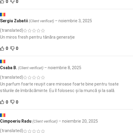
0
0
Sergiu Zubatii
–
noiembrie 3, 2025
(Client verificat)
(translated)
Un miros fresh pentru tânăra generație
0
0
Csaba B.
–
noiembrie 8, 2025
(Client verificat)
(translated)
Un parfum foarte reușit care miroase foarte bine pentru toate
stilurile de îmbrăcăminte. Eu îl folosesc și la muncă și la sală.
0
0
Cimpoeriu Radu
–
noiembrie 20, 2025
(Client verificat)
(translated)