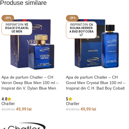
Produse similare
-29%
-29%
VE
CA
RSACE DYLAN BL
ROLINA HERRER
UE MEN
A BAD BOY COBA
LT
Apa de parfum Chatler – CH
Apa de parfum Chatler – CH
Veron Deep Blue Men 100 ml –
Good Men Crystal Blue 100 ml –
Inspirat din V. Dylan Blue Men
Inspirat din C.H. Bad Boy Cobalt
4.8
5
Chatler
Chatler
49,99
lei
49,99
lei
69,99
lei
69,99
lei
ADAUGĂ ÎN COȘ
ADAUGĂ ÎN COȘ