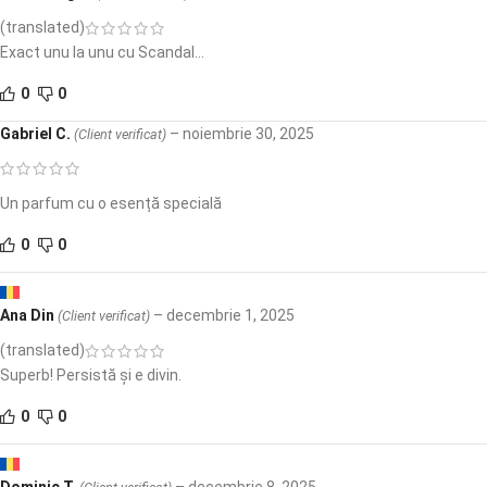
(translated)
Exact unu la unu cu Scandal…
0
0
Gabriel C.
–
noiembrie 30, 2025
(Client verificat)
Un parfum cu o esență specială
0
0
Ana Din
–
decembrie 1, 2025
(Client verificat)
(translated)
Superb! Persistă și e divin.
0
0