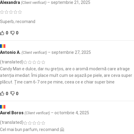
Alexandra
–
septembrie 21, 2025
(Client verificat)
Superb, recomand
0
0
Antonio A.
–
septembrie 27, 2025
(Client verificat)
(translated)
Candy Man e dulce, dar nu grețos, are o aromă modernă care atrage
atenția imediat. Îmi place mult cum se așază pe piele, are ceva super
plăcut. Ține cam 6-7 ore pe mine, ceea ce e chiar super bine
0
0
Aurel Boros
–
octombrie 4, 2025
(Client verificat)
(translated)
Cel mai bun parfum, recomand 🤗