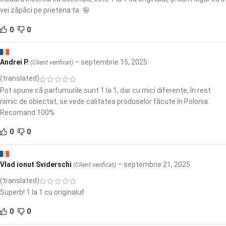
vei zăpăci pe prietena ta. 🤪
0
0
Andrei P.
–
septembrie 15, 2025
(Client verificat)
(translated)
Pot spune că parfumurile sunt 1 la 1, dar cu mici diferențe, în rest
nimic de obiectat, se vede calitatea produselor făcute în Polonia.
Recomand 100%
0
0
Vlad ionut Sviderschi
–
septembrie 21, 2025
(Client verificat)
(translated)
Superb! 1 la 1 cu originalul!
0
0