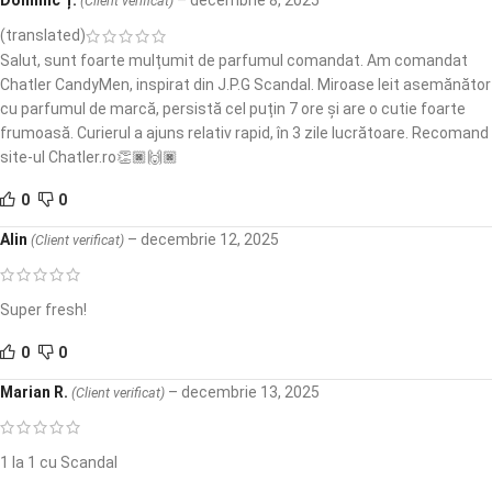
Dominic Ț.
–
decembrie 8, 2025
(Client verificat)
(translated)
Salut, sunt foarte mulțumit de parfumul comandat. Am comandat
Chatler CandyMen, inspirat din J.P.G Scandal. Miroase leit asemănător
cu parfumul de marcă, persistă cel puțin 7 ore și are o cutie foarte
frumoasă. Curierul a ajuns relativ rapid, în 3 zile lucrătoare. Recomand
site-ul Chatler.ro👏🏿🙌🏿
0
0
Alin
–
decembrie 12, 2025
(Client verificat)
Super fresh!
0
0
Marian R.
–
decembrie 13, 2025
(Client verificat)
1 la 1 cu Scandal