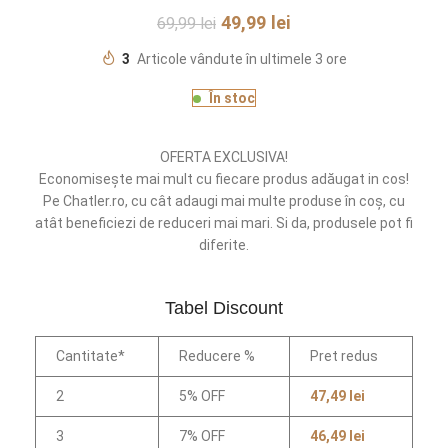
49,99
lei
69,99
lei
3
Articole vândute în ultimele 3 ore
În stoc
OFERTA EXCLUSIVA!
Economisește mai mult cu fiecare produs adăugat in cos!
Pe Chatler.ro, cu cât adaugi mai multe produse în coș, cu
atât beneficiezi de reduceri mai mari. Si da, produsele pot fi
diferite.
Tabel Discount
Cantitate*
Reducere %
Pret redus
2
5% OFF
47,49
lei
3
7% OFF
46,49
lei