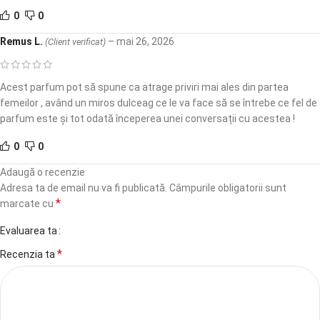
0
0
Remus L.
–
mai 26, 2026
(Client verificat)
Acest parfum pot să spune ca atrage priviri mai ales din partea
femeilor , având un miros dulceag ce le va face să se întrebe ce fel de
parfum este și tot odată începerea unei conversații cu acestea !
0
0
Adaugă o recenzie
Adresa ta de email nu va fi publicată.
Câmpurile obligatorii sunt
*
marcate cu
Evaluarea ta
*
Recenzia ta