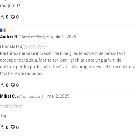
mulțumit !
0
0
Andrei N.
–
aprilie 2, 2025
(Client verificat)
(translated)
Parfumul miroase incredibil de bine și este extrem de persistent
aproape toată ziua. Merită toți banii și chiar este un parfum de
calitate pentru prețul său. Dacă vrei să cumperi ceva ieftin și calitativ,
Chatler este răspunsul!
0
0
Mihai C.
–
mai 2, 2025
(Client verificat)
Top
0
0