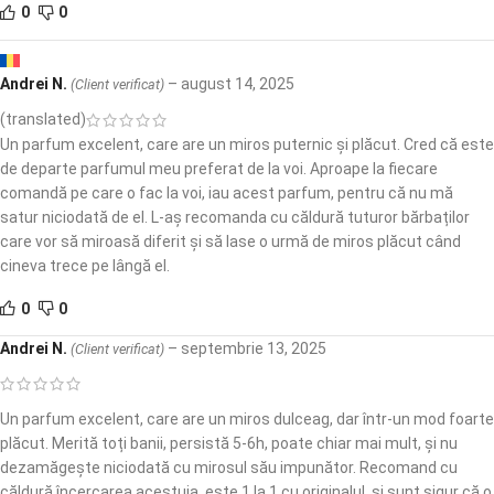
0
0
Andrei N.
–
august 14, 2025
(Client verificat)
(translated)
Un parfum excelent, care are un miros puternic și plăcut. Cred că este
de departe parfumul meu preferat de la voi. Aproape la fiecare
comandă pe care o fac la voi, iau acest parfum, pentru că nu mă
satur niciodată de el. L-aș recomanda cu căldură tuturor bărbaților
care vor să miroasă diferit și să lase o urmă de miros plăcut când
cineva trece pe lângă el.
0
0
Andrei N.
–
septembrie 13, 2025
(Client verificat)
Un parfum excelent, care are un miros dulceag, dar într-un mod foarte
plăcut. Merită toți banii, persistă 5-6h, poate chiar mai mult, și nu
dezamăgește niciodată cu mirosul său impunător. Recomand cu
căldură încercarea acestuia, este 1 la 1 cu originalul, și sunt sigur că o