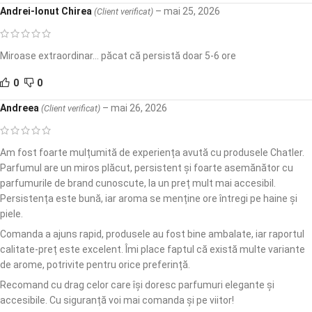
Andrei-Ionut Chirea
–
mai 25, 2026
(Client verificat)
Miroase extraordinar… păcat că persistă doar 5-6 ore
0
0
Andreea
–
mai 26, 2026
(Client verificat)
Am fost foarte mulțumită de experiența avută cu produsele Chatler.
Parfumul are un miros plăcut, persistent și foarte asemănător cu
parfumurile de brand cunoscute, la un preț mult mai accesibil.
Persistența este bună, iar aroma se menține ore întregi pe haine și
piele.
Comanda a ajuns rapid, produsele au fost bine ambalate, iar raportul
calitate-preț este excelent. Îmi place faptul că există multe variante
de arome, potrivite pentru orice preferință.
Recomand cu drag celor care își doresc parfumuri elegante și
accesibile. Cu siguranță voi mai comanda și pe viitor!