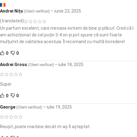
Andrei Nițu
–
iunie 23, 2025
(Client verificat)
(translated)
Un parfum excelent, care miroase extrem de bine și plăcut. Cred că l-
am achiziționat de cel puțin 3-4 ori și pot spune că sunt foarte
mulțumit de calitatea acestuia. Îl recomand cu multă încredere!
0
0
Andrei Grosu
–
iulie 18, 2025
(Client verificat)
Super
0
0
George
–
iulie 19, 2025
(Client verificat)
Reușit, poate mai bine decât m-aș fi așteptat.