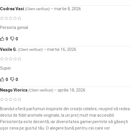
Codrea Vasi
–
martie 8, 2026
(Client verificat)
Persista genial
0
0
Vasile G.
–
martie 16, 2026
(Client verificat)
Super
0
0
Neagu Viorica
–
aprilie 18, 2026
(Client verificat)
Brandul oferă parfumuri inspirate din creații celebre, reușind să redea
destul de fidel aromele originale, la un preț mult mai accesibil.
Persistența este decentă, iar diversitatea gamei permite să găsești
ușor ceva pe gustul tău. O alegere bună pentru cei care vor