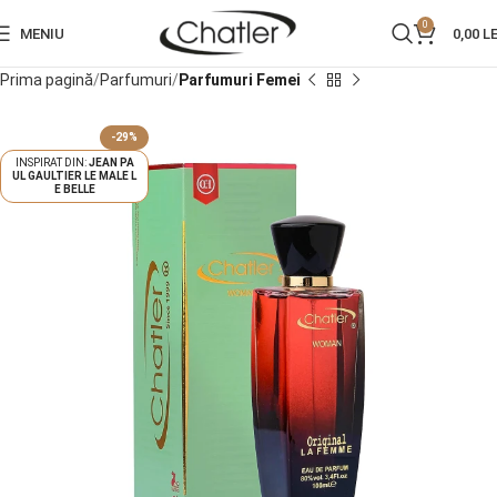
0
MENIU
0,00
LE
Prima pagină
Parfumuri
Parfumuri Femei
-29%
JEAN PA
UL GAULTIER LE MALE L
E BELLE