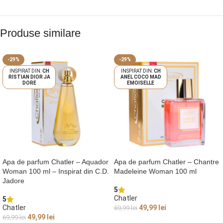
Produse similare
-29%
-29%
CH
CH
RISTIAN DIOR JA
ANEL COCO MAD
DORE
EMOISELLE
Apa de parfum Chatler – Aquador
Apa de parfum Chatler – Chantre
Woman 100 ml – Inspirat din C.D.
Madeleine Woman 100 ml
Jadore
5
Chatler
5
Chatler
49,99
lei
69,99
lei
49,99
lei
69,99
lei
ADAUGĂ ÎN COȘ