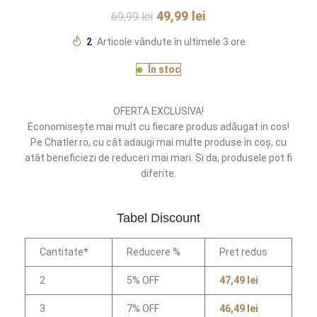
49,99
lei
69,99
lei
2
Articole vândute în ultimele 3 ore
În stoc
OFERTA EXCLUSIVA!
Economisește mai mult cu fiecare produs adăugat in cos!
Pe Chatler.ro, cu cât adaugi mai multe produse în coș, cu
atât beneficiezi de reduceri mai mari. Si da, produsele pot fi
diferite.
Tabel Discount
Cantitate*
Reducere %
Pret redus
2
5% OFF
47,49
lei
3
7% OFF
46,49
lei