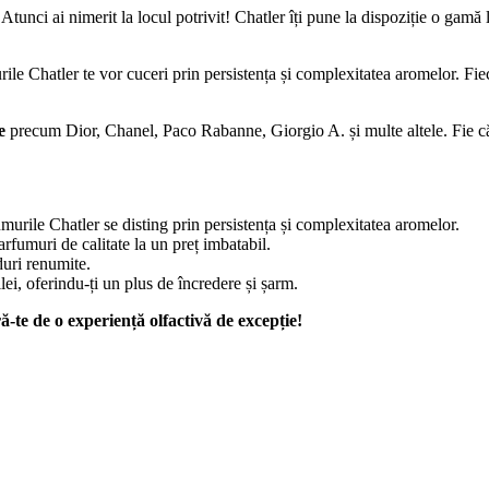
Atunci ai nimerit la locul potrivit! Chatler îți pune la dispoziție o gam
le Chatler te vor cuceri prin persistența și complexitatea aromelor. Fieca
e
precum Dior, Chanel, Paco Rabanne, Giorgio A. și multe altele. Fie că p
urile Chatler se disting prin persistența și complexitatea aromelor.
arfumuri de calitate la un preț imbatabil.
uri renumite.
lei, oferindu-ți un plus de încredere și șarm.
e de o experiență olfactivă de excepție!