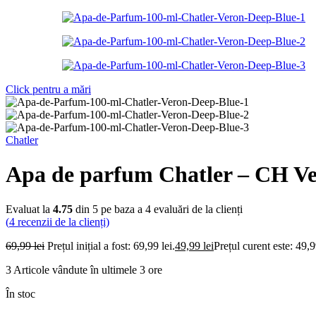
Click pentru a mări
Chatler
Apa de parfum Chatler – CH Ve
Evaluat la
4.75
din 5 pe baza a
4
evaluări de la clienți
(
4
recenzii de la clienți)
69,99
lei
Prețul inițial a fost: 69,99 lei.
49,99
lei
Prețul curent este: 49,9
3
Articole vândute în ultimele 3 ore
În stoc