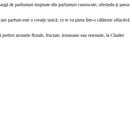
ă largă de parfumuri inspirate din parfumuri cunoscute, oferindu-ți șansa
re parfum este o creație unică, ce te va purta într-o călătorie olfactivă
referi aromele florale, fructate, lemnoase sau orientale, la Chatler