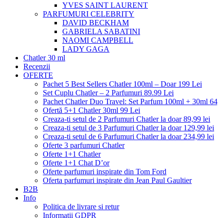
YVES SAINT LAURENT
PARFUMURI CELEBRITY
DAVID BECKHAM
GABRIELA SABATINI
NAOMI CAMPBELL
LADY GAGA
Chatler 30 ml
Recenzii
OFERTE
Pachet 5 Best Sellers Chatler 100ml – Doar 199 Lei
Set Cuplu Chatler – 2 Parfumuri 89.99 Lei
Pachet Chatler Duo Travel: Set Parfum 100ml + 30ml 64
Ofertă 5+1 Chatler 30ml 99 Lei
Creaza-ti setul de 2 Parfumuri Chatler la doar 89,99 lei
Creaza-ti setul de 3 Parfumuri Chatler la doar 129,99 lei
Creaza-ti setul de 6 Parfumuri Chatler la doar 234,99 lei
Oferte 3 parfumuri Chatler
Oferte 1+1 Chatler
Oferte 1+1 Chat D’or
Oferte parfumuri inspirate din Tom Ford
Oferta parfumuri inspirate din Jean Paul Gaultier
B2B
Info
Politica de livrare si retur
Informatii GDPR