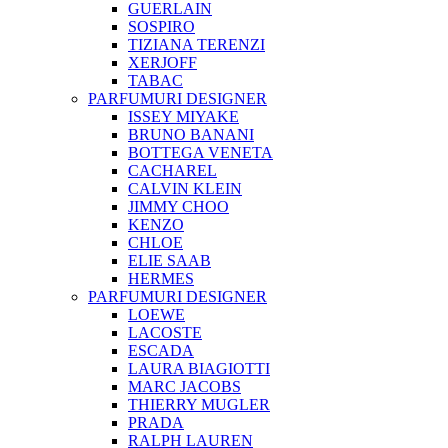
GUERLAIN
SOSPIRO
TIZIANA TERENZI
XERJOFF
TABAC
PARFUMURI DESIGNER
ISSEY MIYAKE
BRUNO BANANI
BOTTEGA VENETA
CACHAREL
CALVIN KLEIN
JIMMY CHOO
KENZO
CHLOE
ELIE SAAB
HERMES
PARFUMURI DESIGNER
LOEWE
LACOSTE
ESCADA
LAURA BIAGIOTTI
MARC JACOBS
THIERRY MUGLER
PRADA
RALPH LAUREN