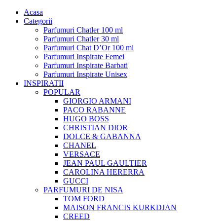
Acasa
Categorii
Parfumuri Chatler 100 ml
Parfumuri Chatler 30 ml
Parfumuri Chat D’Or 100 ml
Parfumuri Inspirate Femei
Parfumuri Inspirate Barbati
Parfumuri Inspirate Unisex
INSPIRATII
POPULAR
GIORGIO ARMANI
PACO RABANNE
HUGO BOSS
CHRISTIAN DIOR
DOLCE & GABANNA
CHANEL
VERSACE
JEAN PAUL GAULTIER
CAROLINA HERERRA
GUCCI
PARFUMURI DE NISA
TOM FORD
MAISON FRANCIS KURKDJAN
CREED