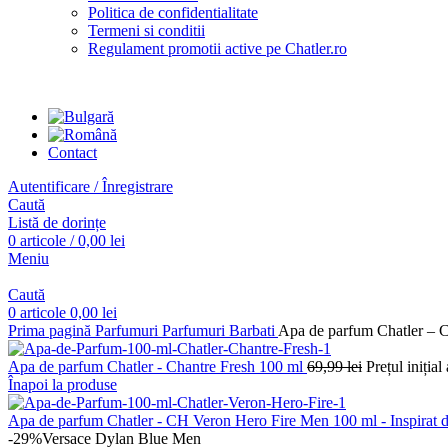
Politica de confidentialitate
Termeni si conditii
Regulament promotii active pe Chatler.ro
Contact
Autentificare / Înregistrare
Caută
Listă de dorințe
0
articole
/
0,00
lei
Meniu
Caută
0
articole
0,00
lei
Prima pagină
Parfumuri
Parfumuri Barbati
Apa de parfum Chatler – 
Apa de parfum Chatler - Chantre Fresh 100 ml
69,99
lei
Prețul inițial
Înapoi la produse
Apa de parfum Chatler - CH Veron Hero Fire Men 100 ml - Inspirat 
-29%
Versace Dylan Blue Men