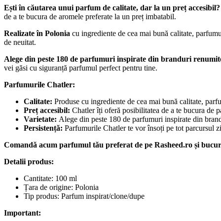
Ești în căutarea unui parfum de calitate, dar la un preț accesibil?
de a te bucura de aromele preferate la un preț imbatabil.
Realizate în Polonia
cu ingrediente de cea mai bună calitate, parfumuri
de neuitat.
Alege din peste 180 de parfumuri inspirate din branduri renumit
vei găsi cu siguranță parfumul perfect pentru tine.
Parfumurile Chatler:
Calitate:
Produse cu ingrediente de cea mai bună calitate, parfum
Preț accesibil:
Chatler îți oferă posibilitatea de a te bucura de p
Varietate:
Alege din peste 180 de parfumuri inspirate din brand
Persistență:
Parfumurile Chatler te vor însoți pe tot parcursul zi
Comandă acum parfumul tău preferat de pe Rasheed.ro și bucură-t
Detalii produs:
Cantitate: 100 ml
Țara de origine: Polonia
Tip produs: Parfum inspirat/clone/dupe
Important: