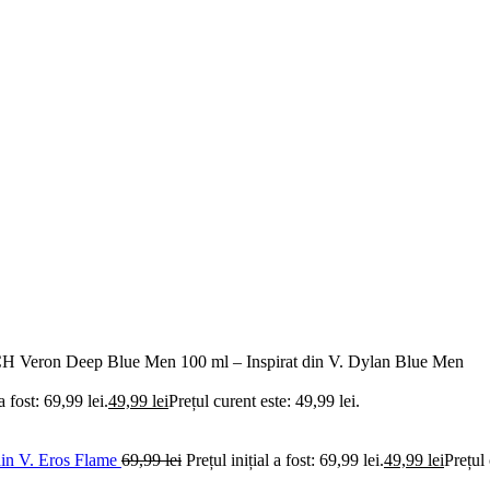
CH Veron Deep Blue Men 100 ml – Inspirat din V. Dylan Blue Men
 a fost: 69,99 lei.
49,99
lei
Prețul curent este: 49,99 lei.
din V. Eros Flame
69,99
lei
Prețul inițial a fost: 69,99 lei.
49,99
lei
Prețul 