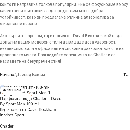
които ги направиха толкова популярни. Ние се фокусираме върху
качествени съставки, за да предложим много добра
устойчивост, като ви предлагаме отлична алтернатива за
ежедневно носене.
Ако търсите
парфюм, вдъхновен от David Beckham
, който да
допълни вашия модерен стил и да ви даде доза увереност,
независимо дали в офиса или на спокойна разходка, вие сте на
правилното място. Разгледайте селекцията на Chatler и се
насладете на безупречен стил!
Начало
Дейвид Бекъм
ИЗЧЕРПАНО
Парфюмна вода Chatler – David
DAVID BECKHAM I
By Sport Men 100 ml –
NSTINCT SPORT
Вдъхновен от David Beckham
Instinct Sport
Chatler