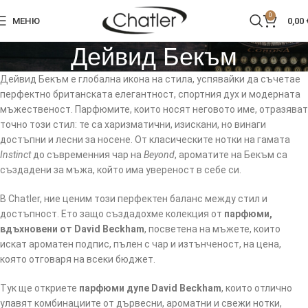
0
МЕНЮ
0,00
Дейвид Бекъм
Дейвид Бекъм е глобална икона на стила, успявайки да съчетае
перфектно британската елегантност, спортния дух и модерната
мъжественост. Парфюмите, които носят неговото име, отразяват
точно този стил: те са харизматични, изискани, но винаги
достъпни и лесни за носене. От класическите нотки на гамата
Instinct
до съвременния чар на
Beyond
, ароматите на Бекъм са
създадени за мъжа, който има увереност в себе си.
В Chatler, ние ценим този перфектен баланс между стил и
достъпност. Ето защо създадохме колекция от
парфюми,
вдъхновени от David Beckham
, посветена на мъжете, които
искат ароматен подпис, пълен с чар и изтънченост, на цена,
която отговаря на всеки бюджет.
Тук ще откриете
парфюми дупе David Beckham
, които отлично
улавят комбинациите от дървесни, ароматни и свежи нотки,