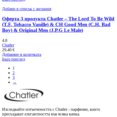
Добави в списък с желания
Оферта 3 продукта Chatler – The Lord To Be Wild
(T.F. Tobacco Vanille) & CH Good Men (C.H. Bad
Boy) & Original Men (J.P.G Le Male)
4.8
Chatler
29,40
€
Добавяне в количката
Бърз преглед
1
2
3
→
Изследвайте изтънчеността с Chatler - парфюми, които
пресъздават елегантността във всяка капка.