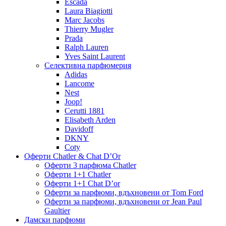
Escada
Laura Biagiotti
Marc Jacobs
Thierry Mugler
Prada
Ralph Lauren
Yves Saint Laurent
Селективна парфюмерия
Adidas
Lancome
Nest
Joop!
Cerutti 1881
Elisabeth Arden
Davidoff
DKNY
Coty
Оферти Chatler & Chat D’Or
Оферти 3 парфюма Chatler
Оферти 1+1 Chatler
Оферти 1+1 Chat D’or
Оферти за парфюми, вдъхновени от Tom Ford
Оферти за парфюми, вдъхновени от Jean Paul
Gaultier
Дамски парфюми