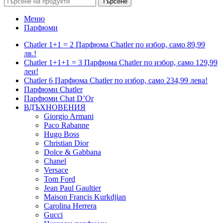
Търсене
Меню
Парфюми
Chatler 1+1 = 2 Парфюма Chatler по избор, само 89,99
лв.!
Chatler 1+1+1 = 3 Парфюма Chatler по избор, само 129,99
леи!
Chatler 6 Парфюма Chatler по избор, само 234,99 лева!
Парфюми Chatler
Парфюми Chat D’Or
ВДЪХНОВЕНИЯ
Giorgio Armani
Paco Rabanne
Hugo Boss
Christian Dior
Dolce & Gabbana
Chanel
Versace
Tom Ford
Jean Paul Gaultier
Maison Francis Kurkdjian
Carolina Herrera
Gucci