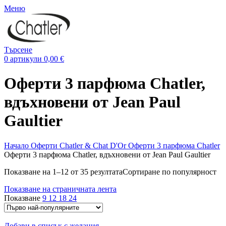
Меню
Търсене
0
артикули
0,00
€
Оферти 3 парфюма Chatler,
вдъхновени от Jean Paul
Gaultier
Начало
Оферти Chatler & Chat D'Or
Оферти 3 парфюма Chatler
Оферти 3 парфюма Chatler, вдъхновени от Jean Paul Gaultier
Показване на 1–12 от 35 резултата
Сортиране по популярност
Показване на страничната лента
Показване
9
12
18
24
Добави в списък с желания