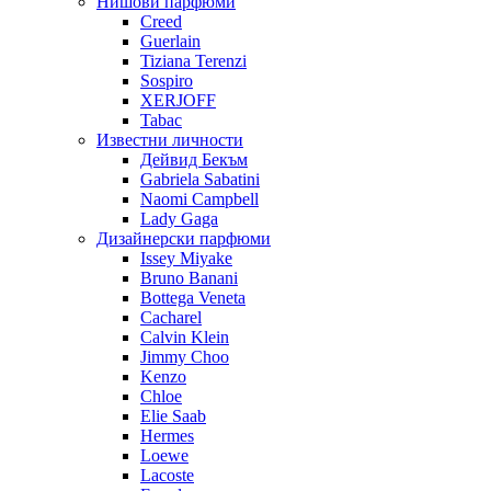
Нишови парфюми
Creed
Guerlain
Tiziana Terenzi
Sospiro
XERJOFF
Tabac
Известни личности
Дейвид Бекъм
Gabriela Sabatini
Naomi Campbell
Lady Gaga
Дизайнерски парфюми
Issey Miyake
Bruno Banani
Bottega Veneta
Cacharel
Calvin Klein
Jimmy Choo
Kenzo
Chloe
Elie Saab
Hermes
Loewe
Lacoste