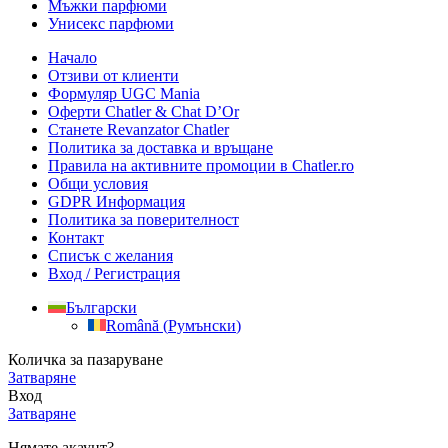
Мъжки парфюми
Унисекс парфюми
Начало
Отзиви от клиенти
Формуляр UGC Mania
Оферти Chatler & Chat D’Or
Станете Revanzator Chatler
Политика за доставка и връщане
Правила на активните промоции в Chatler.ro
Общи условия
GDPR Информация
Политика за поверителност
Контакт
Списък с желания
Вход / Регистрация
Български
Română
(
Румънски
)
Количка за пазаруване
Затваряне
Вход
Затваряне
Нямате акаунт?