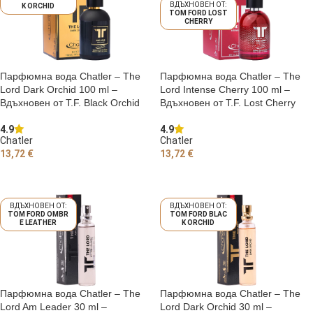
K ORCHID
TOM FORD LOST
CHERRY
Парфюмна вода Chatler – The
Парфюмна вода Chatler – The
Lord Dark Orchid 100 ml –
Lord Intense Cherry 100 ml –
Вдъхновен от T.F. Black Orchid
Вдъхновен от T.F. Lost Cherry
4.9
4.9
Chatler
Chatler
13,72
€
13,72
€
ДОБАВЯНЕ В КОЛИЧКАТА
ОЩЕ
TOM FORD OMBR
TOM FORD BLAC
E LEATHER
K ORCHID
Парфюмна вода Chatler – The
Парфюмна вода Chatler – The
Lord Am Leader 30 ml –
Lord Dark Orchid 30 ml –