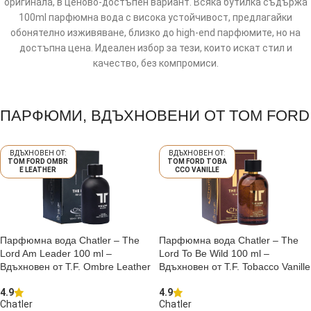
оригинала, в ценово-достъпен вариант. Всяка бутилка съдържа
100ml парфюмна вода с висока устойчивост, предлагайки
обонятелно изживяване, близко до high-end парфюмите, но на
достъпна цена. Идеален избор за тези, които искат стил и
качество, без компромиси.
ПАРФЮМИ, ВДЪХНОВЕНИ ОТ TOM FORD
TOM FORD OMBR
TOM FORD TOBA
E LEATHER
CCO VANILLE
Парфюмна вода Chatler – The
Парфюмна вода Chatler – The
Lord Am Leader 100 ml –
Lord To Be Wild 100 ml –
Вдъхновен от T.F. Ombre Leather
Вдъхновен от T.F. Tobacco Vanille
4.9
4.9
Chatler
Chatler