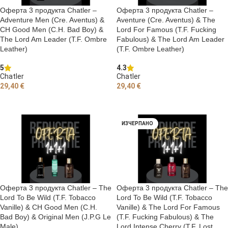
Оферта 3 продукта Chatler –
Оферта 3 продукта Chatler –
Adventure Men (Cre. Aventus) &
Aventure (Cre. Aventus) & The
CH Good Men (C.H. Bad Boy) &
Lord For Famous (T.F. Fucking
The Lord Am Leader (T.F. Ombre
Fabulous) & The Lord Am Leader
Leather)
(T.F. Ombre Leather)
5
4.3
Chatler
Chatler
29,40
€
29,40
€
ОЩЕ
ОЩЕ
ИЗЧЕРПАНО
Оферта 3 продукта Chatler – The
Оферта 3 продукта Chatler – The
Lord To Be Wild (T.F. Tobacco
Lord To Be Wild (T.F. Tobacco
Vanille) & CH Good Men (C.H.
Vanille) & The Lord For Famous
Bad Boy) & Original Men (J.P.G Le
(T.F. Fucking Fabulous) & The
Male)
Lord Intense Cherry (T.F. Lost