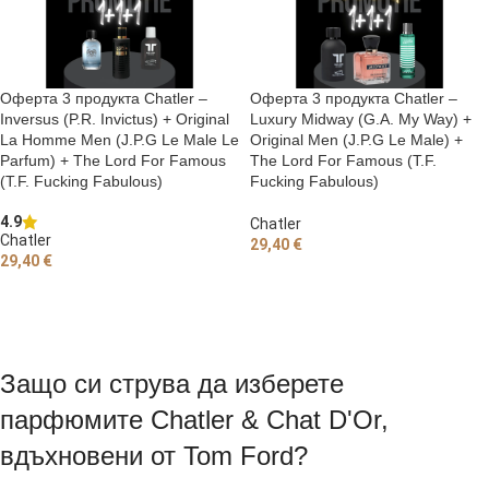
Оферта 3 продукта Chatler –
Оферта 3 продукта Chatler –
Inversus (P.R. Invictus) + Original
Luxury Midway (G.A. My Way) +
La Homme Men (J.P.G Le Male Le
Original Men (J.P.G Le Male) +
Parfum) + The Lord For Famous
The Lord For Famous (T.F.
(T.F. Fucking Fabulous)
Fucking Fabulous)
4.9
Chatler
Chatler
29,40
€
29,40
€
ДОБАВЯНЕ В КОЛИЧКАТА
ДОБАВЯНЕ В КОЛИЧКАТА
Защо си струва да изберете
парфюмите Chatler & Chat D'Or,
вдъхновени от Tom Ford?