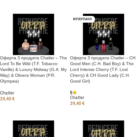
ДОБАВЯНЕ В КОЛИЧКАТА
ДОБАВЯНЕ В КОЛИЧКАТА
ИЗЧЕРПАНО
Оферта 3 продукта Chatler – The
Оферта 3 продукта Chatler – CH
Lord To Be Wild (T.F. Tobacco
Good Men (C.H. Bad Boy) & The
Vanille) & Luxury Midway (G.A. My
Lord Intense Cherry (T.F. Lost
Way) & Olivera Woman (P.R.
Cherry) & CH Good Lady (C.H.
Olympea)
Good Girl)
5
Chatler
Chatler
29,40
€
29,40
€
ДОБАВЯНЕ В КОЛИЧКАТА
ОЩЕ