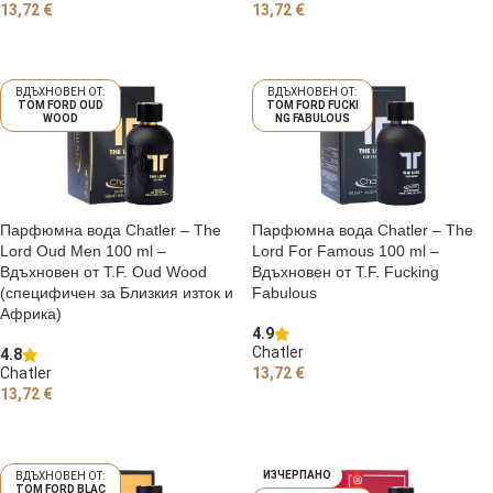
13,72
€
13,72
€
ДОБАВЯНЕ В КОЛИЧКАТА
ДОБАВЯНЕ В КОЛИЧКАТА
TOM FORD OUD
TOM FORD FUCKI
WOOD
NG FABULOUS
Парфюмна вода Chatler – The
Парфюмна вода Chatler – The
Lord Oud Men 100 ml –
Lord For Famous 100 ml –
Вдъхновен от T.F. Oud Wood
Вдъхновен от T.F. Fucking
(специфичен за Близкия изток и
Fabulous
Африка)
4.9
Chatler
4.8
Chatler
13,72
€
13,72
€
ДОБАВЯНЕ В КОЛИЧКАТА
ДОБАВЯНЕ В КОЛИЧКАТА
ИЗЧЕРПАНО
TOM FORD BLAC