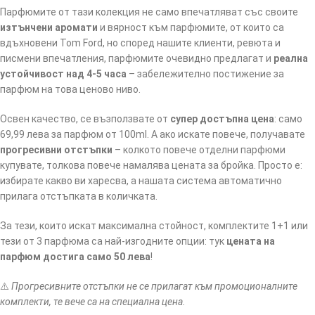
Парфюмите от тази колекция не само впечатляват със своите
изтънчени аромати
и вярност към парфюмите, от които са
вдъхновени Tom Ford, но според нашите клиенти, ревюта и
писмени впечатления, парфюмите очевидно предлагат и
реална
устойчивост над 4-5 часа
– забележително постижение за
парфюм на това ценово ниво.
Освен качество, се възползвате от
супер достъпна цена
: само
69,99 лева за парфюм от 100ml. А ако искате повече, получавате
прогресивни отстъпки
– колкото повече отделни парфюми
купувате, толкова повече намалява цената за бройка. Просто е:
избирате какво ви харесва, а нашата система автоматично
прилага отстъпката в количката.
За тези, които искат максимална стойност, комплектите 1+1 или
тези от 3 парфюма са най-изгодните опции: тук
цената на
парфюм достига само 50 лева
!
⚠️
Прогресивните отстъпки не се прилагат към промоционалните
комплекти, те вече са на специална цена.