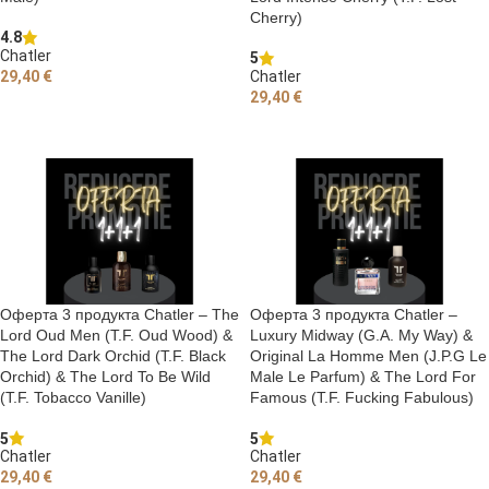
Cherry)
4.8
Chatler
5
29,40
€
Chatler
29,40
€
ДОБАВЯНЕ В КОЛИЧКАТА
ОЩЕ
Оферта 3 продукта Chatler – The
Оферта 3 продукта Chatler –
Lord Oud Men (T.F. Oud Wood) &
Luxury Midway (G.A. My Way) &
The Lord Dark Orchid (T.F. Black
Original La Homme Men (J.P.G Le
Orchid) & The Lord To Be Wild
Male Le Parfum) & The Lord For
(T.F. Tobacco Vanille)
Famous (T.F. Fucking Fabulous)
5
5
Chatler
Chatler
29,40
€
29,40
€