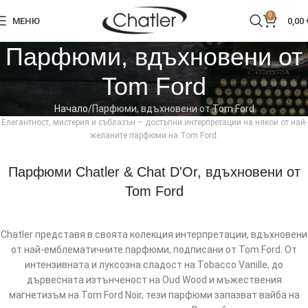
0
МЕНЮ
0,00
Парфюми, вдъхновени от
Tom Ford
Начало
Парфюми, вдъхновени от Tom Ford
Елегантност, мистерия и съблазън – достъпни интерпретации на някои от най-
желаните парфюми на Tom Ford.
Парфюми Chatler & Chat D'Or, вдъхновени от
Tom Ford
Chatler представя в своята колекция интерпретации, вдъхновени
от най-емблематичните парфюми, подписани от Tom Ford. От
интензивната и луксозна сладост на Tobacco Vanille, до
дървесната изтънченост на Oud Wood и мъжествения
магнетизъм на Tom Ford Noir, тези парфюми запазват вайба на