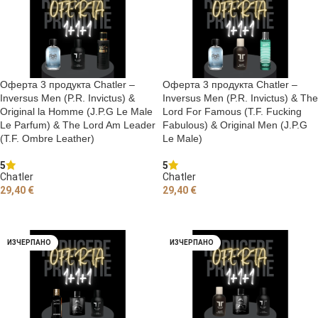
Оферта 3 продукта Chatler –
Оферта 3 продукта Chatler –
Inversus Men (P.R. Invictus) &
Inversus Men (P.R. Invictus) & The
Original la Homme (J.P.G Le Male
Lord For Famous (T.F. Fucking
Le Parfum) & The Lord Am Leader
Fabulous) & Original Men (J.P.G
(T.F. Ombre Leather)
Le Male)
5
5
Chatler
Chatler
29,40
€
29,40
€
ДОБАВЯНЕ В КОЛИЧКАТА
ДОБАВЯНЕ В КОЛИЧКАТА
ИЗЧЕРПАНО
ИЗЧЕРПАНО