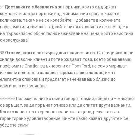
✅
Доставката е безплатна
за поръчки, които съдържат
комплекти или за поръчки над минималния праг, показан в
количката, така че не се колебайте – добавете в количката
парфюма (или комплекта), който ви вдъхновява и се насладете
на първокласно обонятелно изживяване на цена, която наистина
си заслужава!
💬
Отзиви, които потвърждават качеството.
Стотици или дори
хиляди доволни клиенти потвърждават това, което обещаваме:
парфюмите Chatler, вдъхновени от Tom Ford, не само миришат
изключително, но и
запазват аромата си с часове
, имат
елегантна опаковка и предлагат изненадващо близко до
оригинала изживяване.
⭐️⭐️⭐️⭐️⭐️ Положителните отзиви говорят сами за себе си – мнозина
се връщат, за да поръчат отново или да опитат други варианти.
Когато качеството срещне правилната цена, резултатът е
гарантирано удовлетворение. Вижте какво казват другите и се
убедете сами!