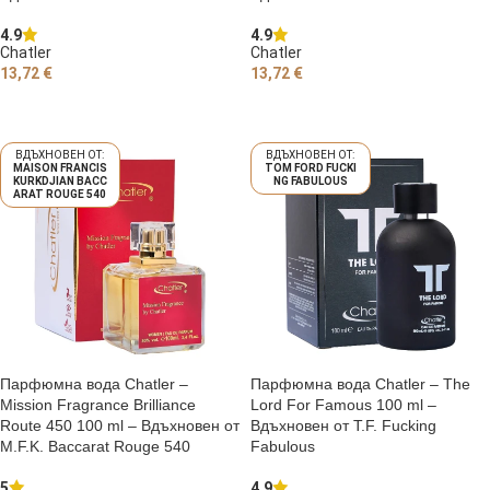
4.9
4.9
Chatler
Chatler
13,72
€
13,72
€
ДОБАВЯНЕ В КОЛИЧКАТА
ДОБАВЯНЕ В КОЛИЧКАТА
MAISON FRANCIS
TOM FORD FUCKI
KURKDJIAN BACC
NG FABULOUS
ARAT ROUGE 540
Парфюмна вода Chatler –
Парфюмна вода Chatler – The
Mission Fragrance Brilliance
Lord For Famous 100 ml –
Route 450 100 ml – Вдъхновен от
Вдъхновен от T.F. Fucking
M.F.K. Baccarat Rouge 540
Fabulous
5
4.9