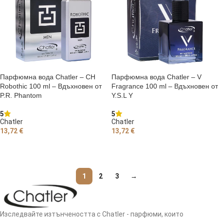
Парфюмна вода Chatler – CH
Парфюмна вода Chatler – V
Robothic 100 ml – Вдъхновен от
Fragrance 100 ml – Вдъхновен от
P.R. Phantom
Y.S.L Y
5
5
Chatler
Chatler
13,72
€
13,72
€
ДОБАВЯНЕ В КОЛИЧКАТА
ДОБАВЯНЕ В КОЛИЧКАТА
1
2
3
→
Изследвайте изтънчеността с Chatler - парфюми, които