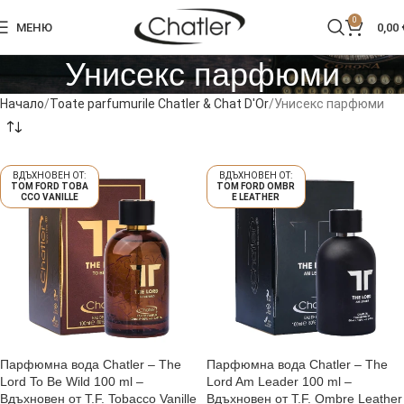
0
МЕНЮ
0,00
Унисекс парфюми
Начало
Toate parfumurile Chatler & Chat D'Or
Унисекс парфюми
TOM FORD TOBA
TOM FORD OMBR
CCO VANILLE
E LEATHER
Парфюмна вода Chatler – The
Парфюмна вода Chatler – The
Lord To Be Wild 100 ml –
Lord Am Leader 100 ml –
Вдъхновен от T.F. Tobacco Vanille
Вдъхновен от T.F. Ombre Leather