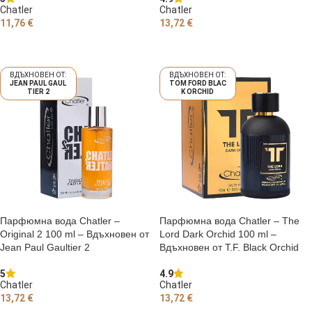
Chatler
Chatler
11,76
€
13,72
€
ДОБАВЯНЕ В КОЛИЧКАТА
ДОБАВЯНЕ В КОЛИЧКАТА
JEAN PAUL GAUL
TOM FORD BLAC
TIER 2
K ORCHID
Парфюмна вода Chatler –
Парфюмна вода Chatler – The
Original 2 100 ml – Вдъхновен от
Lord Dark Orchid 100 ml –
Jean Paul Gaultier 2
Вдъхновен от T.F. Black Orchid
5
4.9
Chatler
Chatler
13,72
€
13,72
€