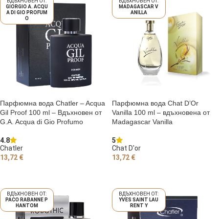
GIORGIO A. ACQU
MADAGASCAR V
A DI GIO PROFUM
ANILLA
O
Парфюмна вода Chatler – Acqua
Парфюмна вода Chat D’Or
Gil Proof 100 ml – Вдъхновен от
Vanilla 100 ml – вдъхновена от
G.A. Acqua di Gio Profumo
Madagascar Vanilla
4.8
5
Chatler
Chat D'or
13,72
€
13,72
€
ДОБАВЯНЕ В КОЛИЧКАТА
ДОБАВЯНЕ В КОЛИЧКАТА
PACO RABANNE P
YVES SAINT LAU
HANTOM
RENT Y