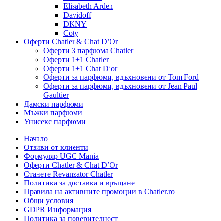
Elisabeth Arden
Davidoff
DKNY
Coty
Оферти Chatler & Chat D’Or
Оферти 3 парфюма Chatler
Оферти 1+1 Chatler
Оферти 1+1 Chat D’or
Оферти за парфюми, вдъхновени от Tom Ford
Оферти за парфюми, вдъхновени от Jean Paul
Gaultier
Дамски парфюми
Мъжки парфюми
Унисекс парфюми
Начало
Отзиви от клиенти
Формуляр UGC Mania
Оферти Chatler & Chat D’Or
Станете Revanzator Chatler
Политика за доставка и връщане
Правила на активните промоции в Chatler.ro
Общи условия
GDPR Информация
Политика за поверителност