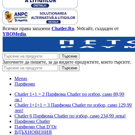
Всички права запазени
Chatler.Ro
. Уебсайт, създаден от
YBOMedia
.
Търсене
Започнете да пишете, за да видите продуктите, които търсите.
Търсене
Меню
Парфюми
Chatler 1+1 = 2 Парфюма Chatler по избор, само 89,99
лв.!
Chatler 1+1+1 = 3 Парфюма Chatler по избор, само 129,99
леи!
Chatler 6 Парфюма Chatler по избор, само 234,99 лева!
Парфюми Chatler
Парфюми Chat D’Or
ВДЪХНОВЕНИЯ