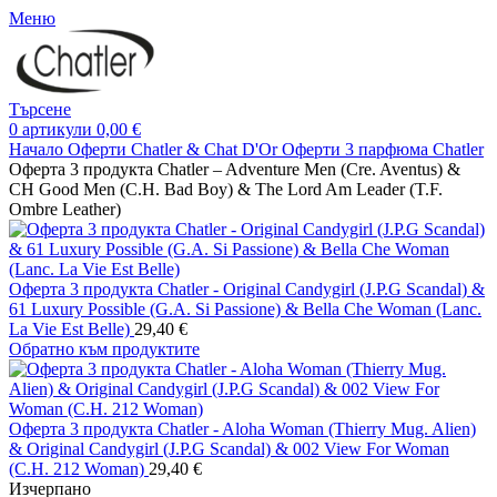
Меню
Търсене
0
артикули
0,00
€
Начало
Оферти Chatler & Chat D'Or
Оферти 3 парфюма Chatler
Оферта 3 продукта Chatler – Adventure Men (Cre. Aventus) &
CH Good Men (C.H. Bad Boy) & The Lord Am Leader (T.F.
Ombre Leather)
Оферта 3 продукта Chatler - Original Candygirl (J.P.G Scandal) &
61 Luxury Possible (G.A. Si Passione) & Bella Che Woman (Lanc.
La Vie Est Belle)
29,40
€
Обратно към продуктите
Оферта 3 продукта Chatler - Aloha Woman (Thierry Mug. Alien)
& Original Candygirl (J.P.G Scandal) & 002 View For Woman
(C.H. 212 Woman)
29,40
€
Изчерпано