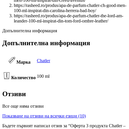
men-100-ml-inspirat-din-creed-aventus/
https://rasheed.ro/produs/apa-de-parfum-chatler-ch-good-men-
100-ml-inspirat-din-carolina-herrera-bad-boy/
https://rasheed.ro/produs/apa-de-parfum-chatler-the-lord-am-
leander-100-ml-inspirat-din-tom-ford-ombre-leather/
Допълнителна информация
Допълнителна информация
Chatler
Марка
100 ml
Количество
Отзиви
Все още няма отзиви
Показване на отзиви на всички езици (10)
Бъдете първият написал отзив за “Оферта 3 продукта Chatler –