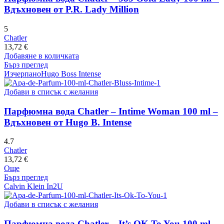
Вдъхновен от P.R. Lady Million
5
Chatler
13,72
€
Добавяне в количката
Бърз преглед
Изчерпано
Hugo Boss Intense
Добави в списък с желания
Парфюмна вода Chatler – Intime Woman 100 ml –
Вдъхновен от Hugo B. Intense
4.7
Chatler
13,72
€
Още
Бърз преглед
Calvin Klein In2U
Добави в списък с желания
Парфюмна вода Chatler – It’s OK To You 100 ml –