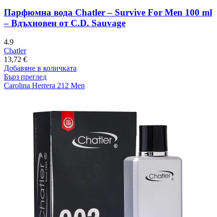
Парфюмна вода Chatler – Survive For Men 100 ml
– Вдъхновен от C.D. Sauvage
4.9
Chatler
13,72
€
Добавяне в количката
Бърз преглед
Carolina Herrera 212 Men