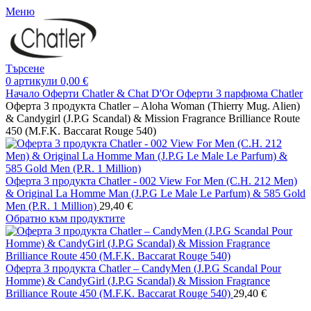
Меню
Търсене
0
артикули
0,00
€
Начало
Оферти Chatler & Chat D'Or
Оферти 3 парфюма Chatler
Оферта 3 продукта Chatler – Aloha Woman (Thierry Mug. Alien)
& Candygirl (J.P.G Scandal) & Mission Fragrance Brilliance Route
450 (M.F.K. Baccarat Rouge 540)
Оферта 3 продукта Chatler - 002 View For Men (C.H. 212 Men)
& Original La Homme Man (J.P.G Le Male Le Parfum) & 585 Gold
Men (P.R. 1 Million)
29,40
€
Обратно към продуктите
Оферта 3 продукта Chatler – CandyMen (J.P.G Scandal Pour
Homme) & CandyGirl (J.P.G Scandal) & Mission Fragrance
Brilliance Route 450 (M.F.K. Baccarat Rouge 540)
29,40
€