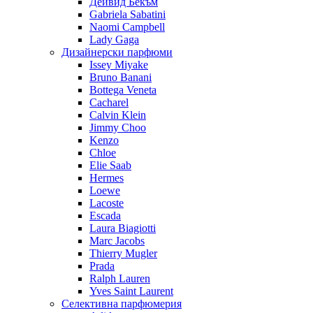
Дейвид Бекъм
Gabriela Sabatini
Naomi Campbell
Lady Gaga
Дизайнерски парфюми
Issey Miyake
Bruno Banani
Bottega Veneta
Cacharel
Calvin Klein
Jimmy Choo
Kenzo
Chloe
Elie Saab
Hermes
Loewe
Lacoste
Escada
Laura Biagiotti
Marc Jacobs
Thierry Mugler
Prada
Ralph Lauren
Yves Saint Laurent
Селективна парфюмерия