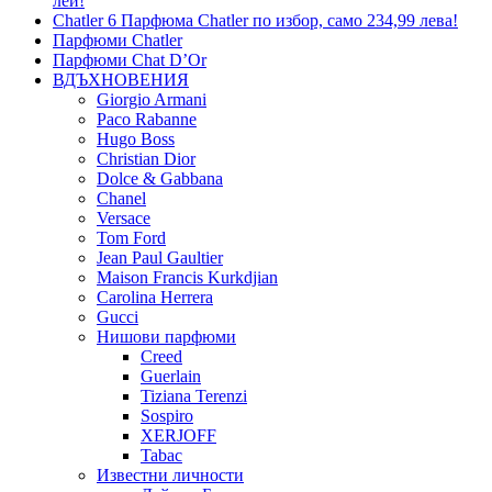
леи!
Chatler 6 Парфюма Chatler по избор, само 234,99 лева!
Парфюми Chatler
Парфюми Chat D’Or
ВДЪХНОВЕНИЯ
Giorgio Armani
Paco Rabanne
Hugo Boss
Christian Dior
Dolce & Gabbana
Chanel
Versace
Tom Ford
Jean Paul Gaultier
Maison Francis Kurkdjian
Carolina Herrera
Gucci
Нишови парфюми
Creed
Guerlain
Tiziana Terenzi
Sospiro
XERJOFF
Tabac
Известни личности