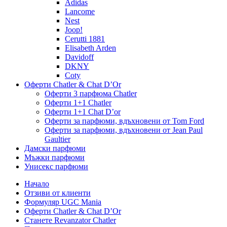
Adidas
Lancome
Nest
Joop!
Cerutti 1881
Elisabeth Arden
Davidoff
DKNY
Coty
Оферти Chatler & Chat D’Or
Оферти 3 парфюма Chatler
Оферти 1+1 Chatler
Оферти 1+1 Chat D’or
Оферти за парфюми, вдъхновени от Tom Ford
Оферти за парфюми, вдъхновени от Jean Paul
Gaultier
Дамски парфюми
Мъжки парфюми
Унисекс парфюми
Начало
Отзиви от клиенти
Формуляр UGC Mania
Оферти Chatler & Chat D’Or
Станете Revanzator Chatler