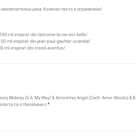
на изключителна цена. Количеството е ограничено!
0-ml-inspirat-din-lancome-la-vie-est-belle/
00-ml-inspirat-din-jean-paul-gaultier-scandal/
0-ml-inspirat-din-creed-aventus/
ry Midway (G.A. My Way) & Amoremio Angel (Cach. Amor Absolu) & Bel
*
олета са отбелязани с