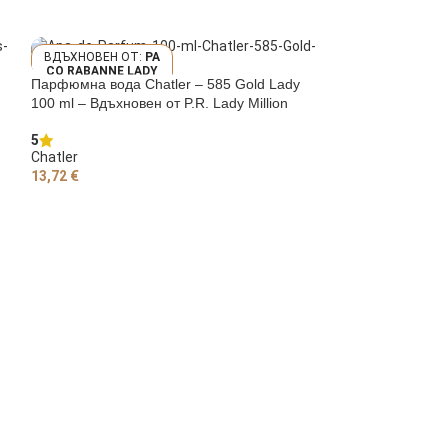
PA
CO RABANNE LADY
LVIN KLEIN IN
Парфюмна вода Chatler – 585 Gold Lady
MILLION
100 ml – Вдъхновен от P.R. Lady Million
5
Chatler
13,72
€
ДОБАВЯНЕ В КОЛИЧКАТА
Парфюмна вода Ch
100 ml – Вдъхнов
5
Chatler
13,72
€