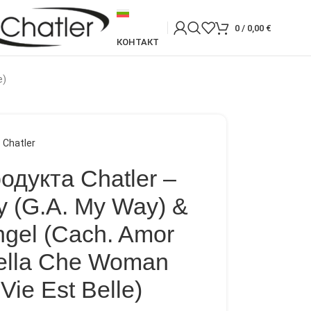
0
/
0,00
€
КОНТАКТ
e)
Chatler
одукта Chatler –
y (G.A. My Way) &
gel (Cach. Amor
Bella Che Woman
Vie Est Belle)