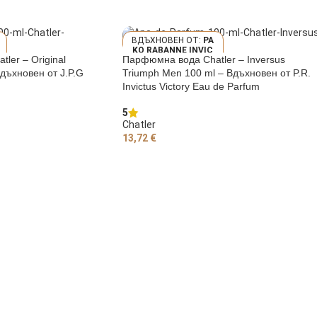
PA
KO RABANNE INVIC
ler – Original
Парфюмна вода Chatler – Inversus
TUS VICTORY EAU D
E PARFUM
Вдъхновен от J.P.G
Triumph Men 100 ml – Вдъхновен от P.R.
Invictus Victory Eau de Parfum
5
Chatler
13,72
€
ЧКАТА
ДОБАВЯНЕ В КОЛИЧКАТА