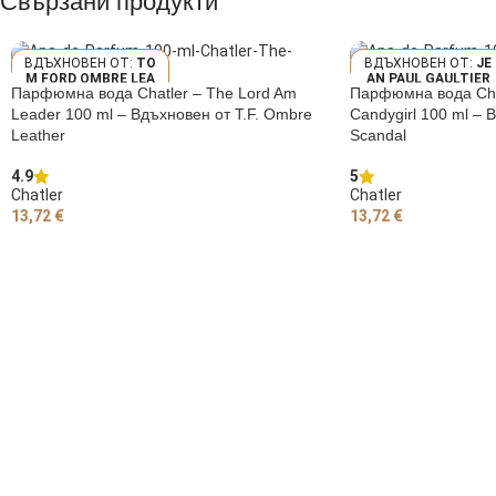
Свързани продукти
TO
JE
M FORD OMBRE LEA
AN PAUL GAULTIER
Парфюмна вода Chatler – The Lord Am
Парфюмна вода Chat
THER
SCANDAL
Leader 100 ml – Вдъхновен от T.F. Ombre
Candygirl 100 ml – 
Leather
Scandal
4.9
5
Chatler
Chatler
13,72
€
13,72
€
ДОБАВЯНЕ В КОЛИЧКАТА
ДОБАВЯНЕ В КОЛИ