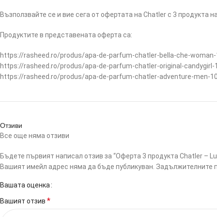
Възползвайте се и вие сега от офертата на Chatler с 3 продукта 
Продуктите в представената оферта са:
https://rasheed.ro/produs/apa-de-parfum-chatler-bella-che-woman-10
https://rasheed.ro/produs/apa-de-parfum-chatler-original-candygirl-1
https://rasheed.ro/produs/apa-de-parfum-chatler-adventure-men-10
Отзиви
Все още няма отзиви
Бъдете първият написал отзив за “Оферта 3 продукта Chatler – Luxu
Вашият имейл адрес няма да бъде публикуван.
Задължителните п
Вашата оценка
*
Вашият отзив