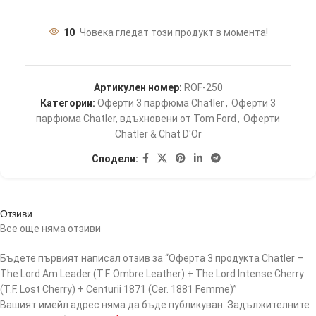
10
Човека гледат този продукт в момента!
Артикулен номер:
ROF-250
Категории:
Оферти 3 парфюма Chatler
,
Оферти 3
парфюма Chatler, вдъхновени от Tom Ford
,
Оферти
Chatler & Chat D'Or
Сподели:
Отзиви
Все още няма отзиви
Бъдете първият написал отзив за “Оферта 3 продукта Chatler –
The Lord Am Leader (T.F. Ombre Leather) + The Lord Intense Cherry
(T.F. Lost Cherry) + Centurii 1871 (Cer. 1881 Femme)”
Вашият имейл адрес няма да бъде публикуван.
Задължителните