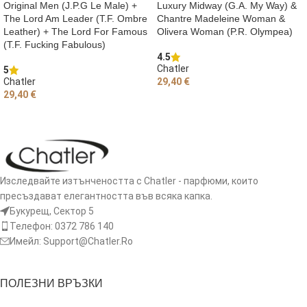
Original Men (J.P.G Le Male) +
Luxury Midway (G.A. My Way) &
The Lord Am Leader (T.F. Ombre
Chantre Madeleine Woman &
Leather) + The Lord For Famous
Olivera Woman (P.R. Olympea)
(T.F. Fucking Fabulous)
4.5
Chatler
5
Chatler
29,40
€
29,40
€
ДОБАВЯНЕ В КОЛИЧКАТА
ДОБАВЯНЕ В КОЛИЧКАТА
Изследвайте изтънчеността с Chatler - парфюми, които
пресъздават елегантността във всяка капка.
Букурещ, Сектор 5
Телефон: 0372 786 140
Имейл: Support@Chatler.Ro
ПОЛЕЗНИ ВРЪЗКИ