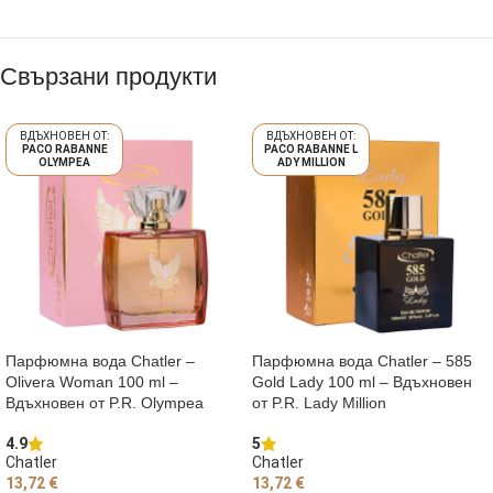
Свързани продукти
PACO RABANNE
PACO RABANNE L
OLYMPEA
ADY MILLION
Парфюмна вода Chatler –
Парфюмна вода Chatler – 585
Olivera Woman 100 ml –
Gold Lady 100 ml – Вдъхновен
Вдъхновен от P.R. Olympea
от P.R. Lady Million
4.9
5
Chatler
Chatler
13,72
€
13,72
€