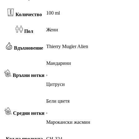
100 ml
Количество
Жени
Пол
Thierry Mugler Alien
Вдъхновение
Мандарини
,
Връхни нотки
Цитруси
Бели цветя
,
Средни нотки
Марокански жасмин
Код на продукта
CH-324