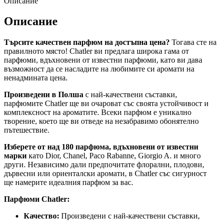
Описание
Описание
Търсите качествен парфюм на достъпна цена?
Тогава сте на
правилното място! Chatler ви предлага широка гама от
парфюми, вдъхновени от известни парфюми, като ви дава
възможност да се насладите на любимите си аромати на
ненадмината цена.
Произведени в Полша
с най-качествени съставки,
парфюмите Chatler ще ви очароват със своята устойчивост и
комплексност на ароматите. Всеки парфюм е уникално
творение, което ще ви отведе на незабравимо обонятелно
пътешествие.
Изберете от над 180 парфюма, вдъхновени от известни
марки
като Dior, Chanel, Paco Rabanne, Giorgio A. и много
други. Независимо дали предпочитате флорални, плодови,
дървесни или ориенталски аромати, в Chatler със сигурност
ще намерите идеалния парфюм за вас.
Парфюми Chatler:
Качество:
Произведени с най-качествени съставки,