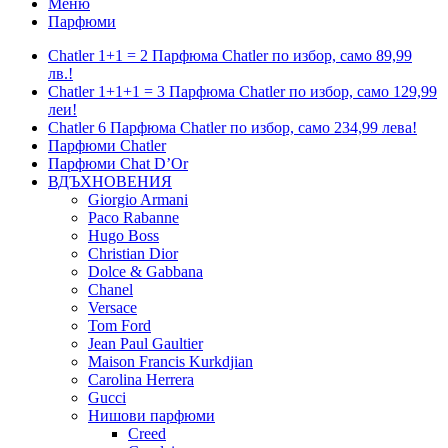
Меню
Парфюми
Chatler 1+1 = 2 Парфюма Chatler по избор, само 89,99
лв.!
Chatler 1+1+1 = 3 Парфюма Chatler по избор, само 129,99
леи!
Chatler 6 Парфюма Chatler по избор, само 234,99 лева!
Парфюми Chatler
Парфюми Chat D’Or
ВДЪХНОВЕНИЯ
Giorgio Armani
Paco Rabanne
Hugo Boss
Christian Dior
Dolce & Gabbana
Chanel
Versace
Tom Ford
Jean Paul Gaultier
Maison Francis Kurkdjian
Carolina Herrera
Gucci
Нишови парфюми
Creed