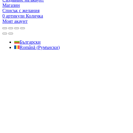
Магазин
Списък с желания
0
артикули
Количка
Моят акаунт
Български
Română
(
Румънски
)