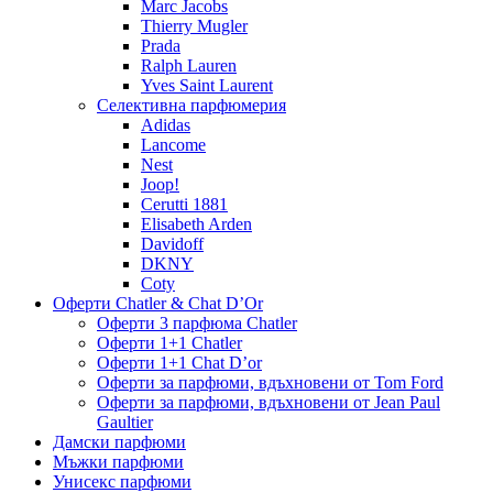
Marc Jacobs
Thierry Mugler
Prada
Ralph Lauren
Yves Saint Laurent
Селективна парфюмерия
Adidas
Lancome
Nest
Joop!
Cerutti 1881
Elisabeth Arden
Davidoff
DKNY
Coty
Оферти Chatler & Chat D’Or
Оферти 3 парфюма Chatler
Оферти 1+1 Chatler
Оферти 1+1 Chat D’or
Оферти за парфюми, вдъхновени от Tom Ford
Оферти за парфюми, вдъхновени от Jean Paul
Gaultier
Дамски парфюми
Мъжки парфюми
Унисекс парфюми