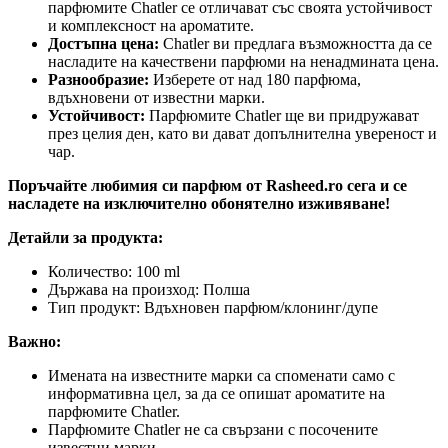
парфюмите Chatler се отличават със своята устойчивост
и комплексност на ароматите.
Достъпна цена:
Chatler ви предлага възможността да се
насладите на качествени парфюми на ненадмината цена.
Разнообразие:
Изберете от над 180 парфюма,
вдъхновени от известни марки.
Устойчивост:
Парфюмите Chatler ще ви придружават
през целия ден, като ви дават допълнителна увереност и
чар.
Поръчайте любимия си парфюм от Rasheed.ro сега и се
насладете на изключително обонятелно изживяване!
Детайли за продукта:
Количество: 100 ml
Държава на произход: Полша
Тип продукт: Вдъхновен парфюм/клонинг/дупе
Важно:
Имената на известните марки са споменати само с
информативна цел, за да се опишат ароматите на
парфюмите Chatler.
Парфюмите Chatler не са свързани с посочените
известни марки.