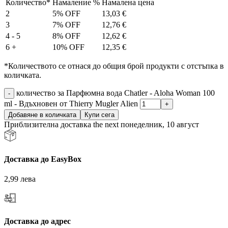
Количество*
Намаление %
Намалена цена
2
5% OFF
13,03
€
3
7% OFF
12,76
€
4 - 5
8% OFF
12,62
€
6 +
10% OFF
12,35
€
*Количеството се отнася до общия брой продукти с отстъпка в
количката.
количество за Парфюмна вода Chatler - Aloha Woman 100
ml - Вдъхновен от Thierry Mugler Alien
Добавяне в количката
Купи сега
Приблизителна доставка the next понеделник, 10 август
Доставка до EasyBox
2,99 лева
Доставка до адрес