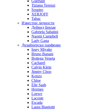
Guerlain
Tiziana Terenzi
Sospiro
XERJOFF
Tabac
Известни личности
Дейвид Бекъм
Gabriela Sabatini
Naomi Campbell
Lady Gaga
Дизайнерски парфюми
Issey Miyake
Bruno Banani
Bottega Veneta
Cacharel
Calvin Klein
Jimmy Choo
Kenzo
Chloe
Elie Saab
Hermes
Loewe
Lacoste
Escada
Laura Biagiotti