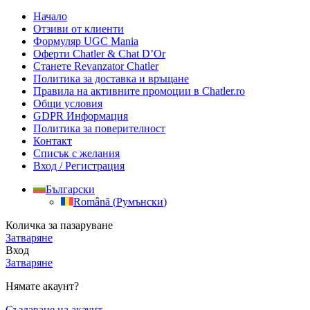
Начало
Отзиви от клиенти
Формуляр UGC Mania
Оферти Chatler & Chat D’Or
Станете Revanzator Chatler
Политика за доставка и връщане
Правила на активните промоции в Chatler.ro
Общи условия
GDPR Информация
Политика за поверителност
Контакт
Списък с желания
Вход / Регистрация
Български
Română
(
Румънски
)
Количка за пазаруване
Затваряне
Вход
Затваряне
Нямате акаунт?
Създаване на акаунт