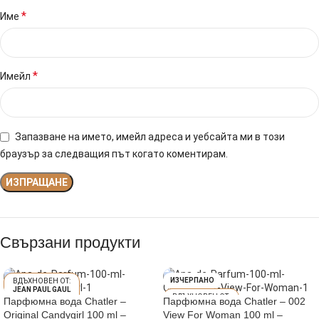
*
Име
*
Имейл
Запазване на името, имейл адреса и уебсайта ми в този
браузър за следващия път когато коментирам.
Свързани продукти
ИЗЧЕРПАНО
JEAN PAUL GAUL
TIER SCANDAL
Парфюмна вода Chatler –
Парфюмна вода Chatler – 002
CAROLINA HERR
Original Candygirl 100 ml –
View For Woman 100 ml –
ERA 212 WOMAN