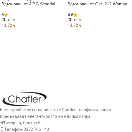
Вдъхновен от J.P.G Scandal
Вдъхновен от C.H. 212 Woman
5
4.6
Chatler
Chatler
13,72
€
13,72
€
ДОБАВЯНЕ В КОЛИЧКАТА
ОЩЕ
Изследвайте изтънчеността с Chatler - парфюми, които
пресъздават елегантността във всяка капка.
Букурещ, Сектор 5
Телефон: 0372 786 140