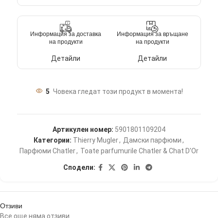
Информация за доставка
Информация за връщане
на продукти
на продукти
Детайли
Детайли
5
Човека гледат този продукт в момента!
Артикулен номер:
5901801109204
Категории:
Thierry Mugler
,
Дамски парфюми
,
Парфюми Chatler
,
Toate parfumurile Chatler & Chat D'Or
Сподели:
Отзиви
Все още няма отзиви