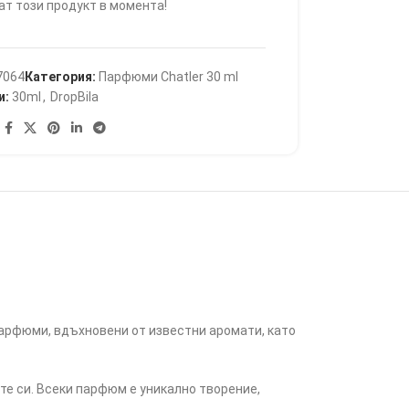
ат този продукт в момента!
7064
Категория:
Парфюми Chatler 30 ml
и:
30ml
,
DropBila
парфюми, вдъхновени от известни аромати, като
те си. Всеки парфюм е уникално творение,