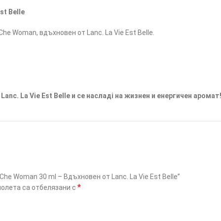
st Belle
e Woman, вдъхновен от Lanc. La Vie Est Belle.
nc. La Vie Est Belle и се насладi на жизнен и енергичен аромат
he Woman 30 ml – Вдъхновен от Lanc. La Vie Est Belle”
*
олета са отбелязани с