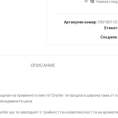
10
Човека глед
Артикулен номер:
590180110
Етикет
Сподели:
ОПИСАНИЕ
аднал на правилното място! Chatler ти предлага широка гама от 
ненадмината цена.
tler ще те завладеят с трайността и комплексността на аромати