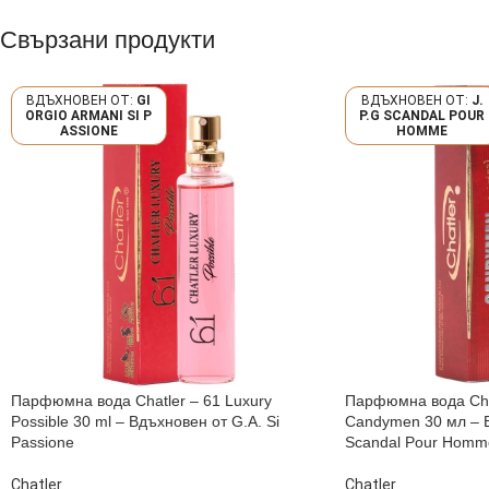
Свързани продукти
GI
J.
ORGIO ARMANI SI P
P.G SCANDAL POUR
ASSIONE
HOMME
Парфюмна вода Chatler – 61 Luxury
Парфюмна вода Chat
Possible 30 ml – Вдъхновен от G.A. Si
Candymen 30 мл – В
Passione
Scandal Pour Homm
Chatler
Chatler