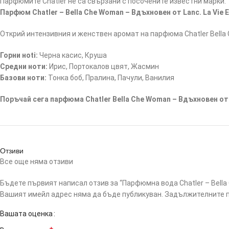
Парфюмите Chatler не са свързани с посочените известни марки.
Парфюм Chatler – Bella Che Woman – Вдъхновен от Lanc. La Vie E
Открий интензивния и женствен аромат на парфюма Chatler Bella Ch
Горни нoti:
Черна касис, Круша
Средни ноти:
Ирис, Портокалов цвят, Жасмин
Базови ноти:
Тонка боб, Пралина, Пачули, Ванилия
Поръчай сега парфюма Chatler Bella Che Woman – Вдъхновен от La
Отзиви
Все още няма отзиви
Бъдете първият написал отзив за “Парфюмна вода Chatler – Bella C
Вашият имейл адрес няма да бъде публикуван.
Задължителните п
Вашата оценка