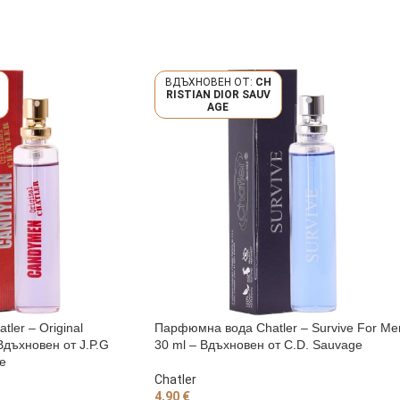
CH
RISTIAN DIOR SAUV
AGE
ler – Original
Парфюмна вода Chatler – Survive For Me
дъхновен от J.P.G
30 ml – Вдъхновен от C.D. Sauvage
e
Chatler
4,90
€