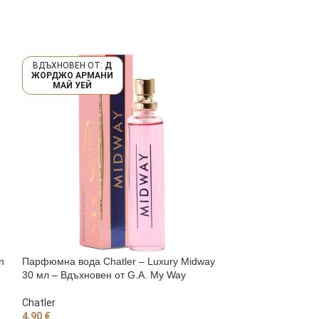
Д
ЖОРДЖО АРМАНИ
RSACE EROS H
МАЙ УЕЙ
E
n
Парфюмна вода Chatler – Luxury Midway
Парфюмна вода C
30 мл – Вдъхновен от G.A. My Way
For Men 30 мл – 
Homme
Chatler
4,90
€
Chatler