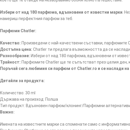
което ще те отведе на незабравимо обонятелно пътешествие.
Избери от над 180 парфюма, вдъхновени от известни марки
. Н
намериш перфектния парфюм за теб.
Парфюми Chatler:
Качество:
Произведени с най-качествени съставки, парфюмите Ch
Достъпна цена:
Chatler ти предлага възможността да се наслад
Разнообразие:
Избери от над 180 парфюма, вдъхновени от извес
Трайност:
Парфюмите Chatler ще те съпътстват през целия ден, к
Поръчай сега любимия си парфюм от Chatler.ro и се наслади 
Детайли за продукта:
Количество: 30 ml
Държава на произход: Полша
Тип продукт: Вдъхновен парфюм/клонинг/Парфюмни алтернатив
Важно:
Имената на известните марки са споменати само с информативна 