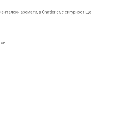
енталски аромати, в Chatler със сигурност ще
 си.