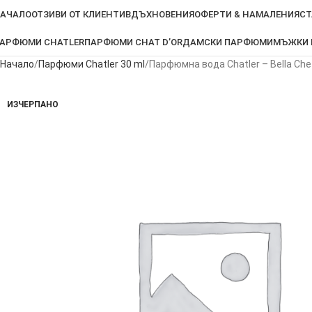
АЧАЛО
ОТЗИВИ ОТ КЛИЕНТИ
ВДЪХНОВЕНИЯ
ОФЕРТИ & НАМАЛЕНИЯ
СТ
АРФЮМИ CHATLER
ПАРФЮМИ CHAT D’OR
ДАМСКИ ПАРФЮМИ
МЪЖКИ
Начало
Парфюми Chatler 30 ml
Парфюмна вода Chatler – Bella Che 
ИЗЧЕРПАНО