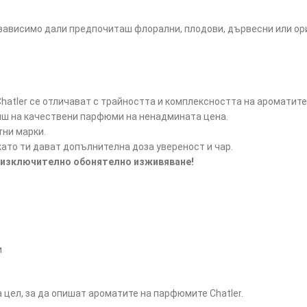
езависимо дали предпочиташ флорални, плодови, дървесни или ори
atler се отличават с трайността и комплексността на ароматите
иш на качествени парфюми на ненадмината цена.
тни марки.
ато ти дават допълнителна доза увереност и чар.
на изключително обонятелно изживяване!
и
цел, за да опишат ароматите на парфюмите Chatler.