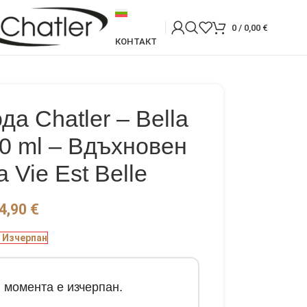
0
/
0,00
€
КОНТАКТ
а Chatler – Bella
0 ml – Вдъхновен
a Vie Est Belle
4,90
€
Изчерпан
в момента е изчерпан.