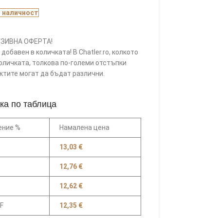
В наличност
ЗИВНА ОФЕРТА!
добавен в количката! В Chatler.ro, колкото
оличката, толкова по-големи отстъпки
уктите могат да бъдат различни.
ка по таблица
ение %
Намалена цена
13,03
€
12,76
€
12,62
€
F
12,35
€