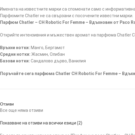
Имената на известните марки са споменати само с информативна 
Парфюмите Chatler не са свързани с посочените известни марки.
Парфюм Chatler – CH Robotic For Femme – Вдъхновен от Paco R
Открийте интензивния и мъжествен аромат на парфюма Chatler CH
Връхни нотки:
Манго, Бергамот
Средни нотки:
Жасмин, Олибан
Базови нотки:
Сандалово дърво, Ванилия
Поръчайте сега парфюма Chatler CH Robotic For Femme – Вдъхн
Отзиви
Все още няма отзиви
Показване на отзиви на всички езици (2)