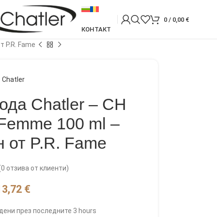
0
/
0,00
€
КОНТАКТ
т P.R. Fame
Chatler
да Chatler – CH
 Femme 100 ml –
 от P.R. Fame
(
0
отзива от клиенти)
13,72
€
дени през последните 3 hours