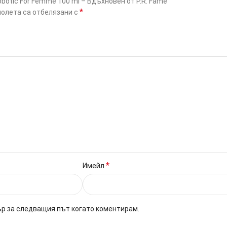
botic For Femme 100 ml – Вдъхновен от P.R. Fame”
*
олета са отбелязани с
*
Имейл
ър за следващия път когато коментирам.