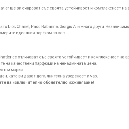
tler ще ви очароват със своята устойчивост и комплексност на 
ато Dior, Chanel, Paco Rabanne, Giorgio A. и много други. Независ
намерите идеалния парфюм за вас.
atler се отличават със своята устойчивост и комплексност на а
ите на качествени парфюми на ненадмината цена.
естни марки.
ен, като ви дават допълнителна увереност и чар.
дете на изключително обонятелно изживяване!