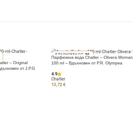
PA
Парфюмна вода Chatler – Olivera Woman
CO RABANNE OLYM
ler – Original
100 ml – Вдъхновен от P.R. Olympea
PEA
Вдъхновен от J.P.G
4.9
Chatler
13,72
€
ДОБАВЯНЕ В КОЛИЧКАТА
ЧКАТА