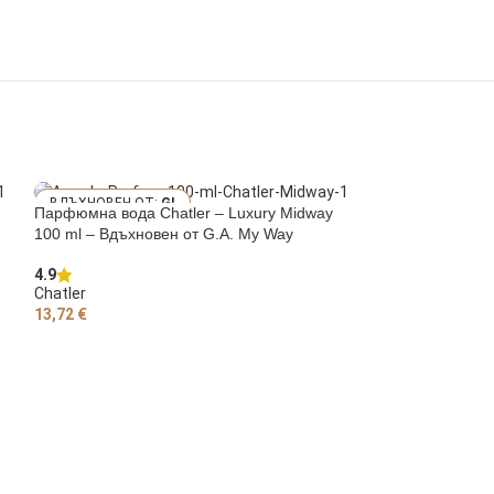
GI
Парфюмна вода Chatler – Luxury Midway
ORGIO A. MY WAY
KO RABANNE IN
100 ml – Вдъхновен от G.A. My Way
TUS VICTORY EA
E PARFUM
4.9
Chatler
13,72
€
ДОБАВЯНЕ В КОЛИЧКАТА