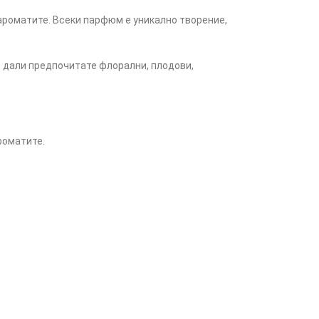
ароматите. Всеки парфюм е уникално творение,
имо дали предпочитате флорални, плодови,
роматите.