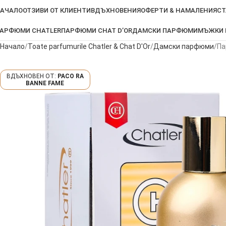
АЧАЛО
ОТЗИВИ ОТ КЛИЕНТИ
ВДЪХНОВЕНИЯ
ОФЕРТИ & НАМАЛЕНИЯ
СТ
АРФЮМИ CHATLER
ПАРФЮМИ CHAT D’OR
ДАМСКИ ПАРФЮМИ
МЪЖКИ
Начало
Toate parfumurile Chatler & Chat D'Or
Дамски парфюми
Па
PACO RA
BANNE FAME