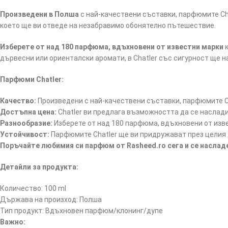
Произведени в Полша
с най-качествени съставки, парфюмите Cha
което ще ви отведе на незабравимо обонятелно пътешествие.
Изберете от над 180 парфюма, вдъхновени от известни марки
к
дървесни или ориенталски аромати, в Chatler със сигурност ще 
Парфюми Chatler:
Качество:
Произведени с най-качествени съставки, парфюмите Ch
Достъпна цена:
Chatler ви предлага възможността да се наслад
Разнообразие:
Изберете от над 180 парфюма, вдъхновени от изв
Устойчивост:
Парфюмите Chatler ще ви придружават през целия д
Поръчайте любимия си парфюм от Rasheed.ro сега и се насла
Детайли за продукта:
Количество: 100 ml
Държава на произход: Полша
Тип продукт: Вдъхновен парфюм/клонинг/дупе
Важно: