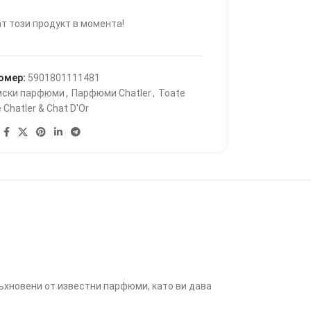
т този продукт в момента!
омер:
5901801111481
ски парфюми
,
Парфюми Chatler
,
Toate
 Chatler & Chat D'Or
дъхновени от известни парфюми, като ви дава