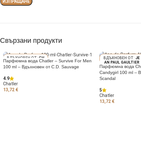
Свързани продукти
CH
JE
Парфюмна вода Chatler – Survive For Men
RISTIAN DIOR SAUV
AN PAUL GAULTIER
Парфюмна вода Chat
100 ml – Вдъхновен от C.D. Sauvage
AGE
SCANDAL
Candygirl 100 ml – 
Scandal
4.9
Chatler
13,72
€
5
Chatler
ДОБАВЯНЕ В КОЛИЧКАТА
13,72
€
ДОБАВЯНЕ В КОЛИ