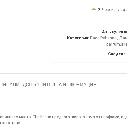
7
Човека гледа
Артикулен н
Категории:
Paco Rabanne
,
Дам
parfumurile
Сподели:
ПИСАНИЕ
ДОПЪЛНИТЕЛНА ИНФОРМАЦИЯ
равилното място! Chatler ви предлага широка гама от парфюми, в
ната цена.