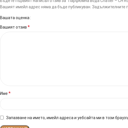
Бъдете първият написал отзив за “Парфюмна вода Chatler – CH Ro
Вашият имейл адрес няма да бъде публикуван.
Задължителните п
Вашата оценка
*
Вашият отзив
*
Име
Запазване на името, имейл адреса и уебсайта ми в този брауз