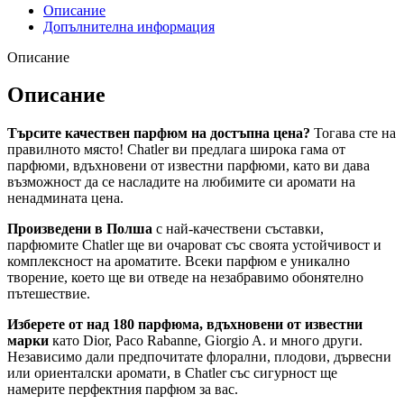
Описание
Допълнителна информация
Описание
Описание
Търсите качествен парфюм на достъпна цена?
Тогава сте на
правилното място! Chatler ви предлага широка гама от
парфюми, вдъхновени от известни парфюми, като ви дава
възможност да се насладите на любимите си аромати на
ненадмината цена.
Произведени в Полша
с най-качествени съставки,
парфюмите Chatler ще ви очароват със своята устойчивост и
комплексност на ароматите. Всеки парфюм е уникално
творение, което ще ви отведе на незабравимо обонятелно
пътешествие.
Изберете от над 180 парфюма, вдъхновени от известни
марки
като Dior, Paco Rabanne, Giorgio A. и много други.
Независимо дали предпочитате флорални, плодови, дървесни
или ориенталски аромати, в Chatler със сигурност ще
намерите перфектния парфюм за вас.