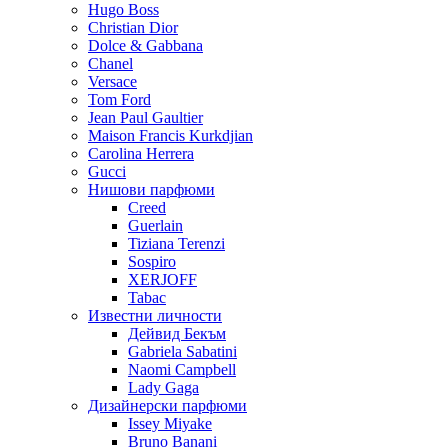
Hugo Boss
Christian Dior
Dolce & Gabbana
Chanel
Versace
Tom Ford
Jean Paul Gaultier
Maison Francis Kurkdjian
Carolina Herrera
Gucci
Нишови парфюми
Creed
Guerlain
Tiziana Terenzi
Sospiro
XERJOFF
Tabac
Известни личности
Дейвид Бекъм
Gabriela Sabatini
Naomi Campbell
Lady Gaga
Дизайнерски парфюми
Issey Miyake
Bruno Banani