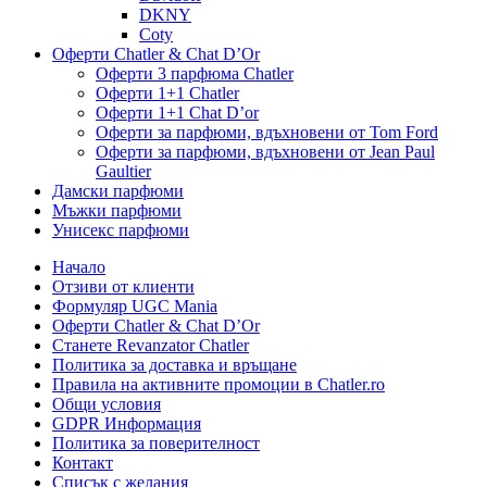
DKNY
Coty
Оферти Chatler & Chat D’Or
Оферти 3 парфюма Chatler
Оферти 1+1 Chatler
Оферти 1+1 Chat D’or
Оферти за парфюми, вдъхновени от Tom Ford
Оферти за парфюми, вдъхновени от Jean Paul
Gaultier
Дамски парфюми
Мъжки парфюми
Унисекс парфюми
Начало
Отзиви от клиенти
Формуляр UGC Mania
Оферти Chatler & Chat D’Or
Станете Revanzator Chatler
Политика за доставка и връщане
Правила на активните промоции в Chatler.ro
Общи условия
GDPR Информация
Политика за поверителност
Контакт
Списък с желания