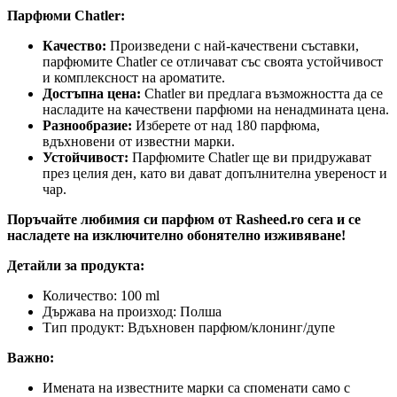
Парфюми Chatler:
Качество:
Произведени с най-качествени съставки,
парфюмите Chatler се отличават със своята устойчивост
и комплексност на ароматите.
Достъпна цена:
Chatler ви предлага възможността да се
насладите на качествени парфюми на ненадмината цена.
Разнообразие:
Изберете от над 180 парфюма,
вдъхновени от известни марки.
Устойчивост:
Парфюмите Chatler ще ви придружават
през целия ден, като ви дават допълнителна увереност и
чар.
Поръчайте любимия си парфюм от Rasheed.ro сега и се
насладете на изключително обонятелно изживяване!
Детайли за продукта:
Количество: 100 ml
Държава на произход: Полша
Тип продукт: Вдъхновен парфюм/клонинг/дупе
Важно:
Имената на известните марки са споменати само с