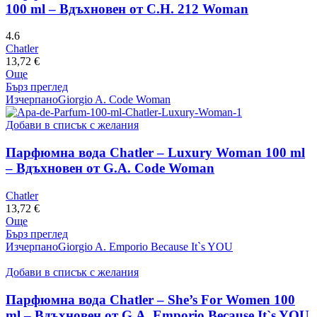
100 ml – Вдъхновен от C.H. 212 Woman
4.6
Chatler
13,72
€
Още
Бърз преглед
Изчерпано
Giorgio A. Code Woman
Добави в списък с желания
Парфюмна вода Chatler – Luxury Woman 100 ml
– Вдъхновен от G.A. Code Woman
Chatler
13,72
€
Още
Бърз преглед
Изчерпано
Giorgio A. Emporio Because It`s YOU
Добави в списък с желания
Парфюмна вода Chatler – She’s For Women 100
ml – Вдъхновен от G.A. Emporio Because It`s YOU