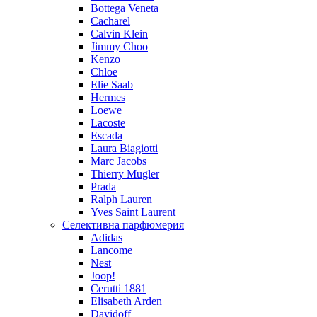
Bottega Veneta
Cacharel
Calvin Klein
Jimmy Choo
Kenzo
Chloe
Elie Saab
Hermes
Loewe
Lacoste
Escada
Laura Biagiotti
Marc Jacobs
Thierry Mugler
Prada
Ralph Lauren
Yves Saint Laurent
Селективна парфюмерия
Adidas
Lancome
Nest
Joop!
Cerutti 1881
Elisabeth Arden
Davidoff