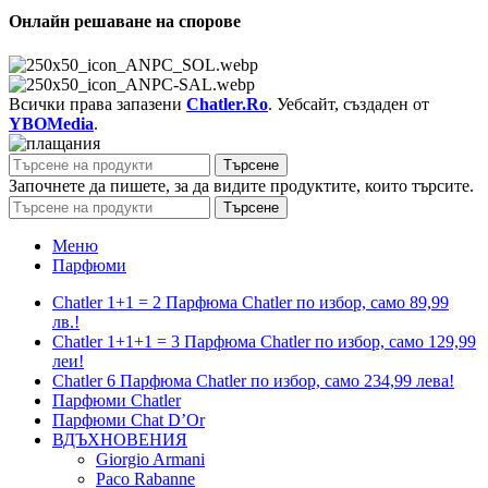
Онлайн решаване на спорове
Всички права запазени
Chatler.Ro
. Уебсайт, създаден от
YBOMedia
.
Търсене
Започнете да пишете, за да видите продуктите, които търсите.
Търсене
Меню
Парфюми
Chatler 1+1 = 2 Парфюма Chatler по избор, само 89,99
лв.!
Chatler 1+1+1 = 3 Парфюма Chatler по избор, само 129,99
леи!
Chatler 6 Парфюма Chatler по избор, само 234,99 лева!
Парфюми Chatler
Парфюми Chat D’Or
ВДЪХНОВЕНИЯ
Giorgio Armani
Paco Rabanne