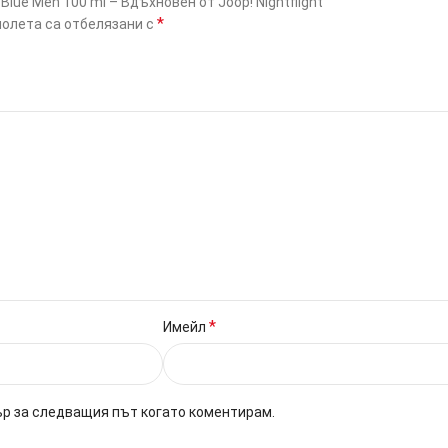
ue Men 100 ml – Вдъхновен от Joop! Nightflight”
*
олета са отбелязани с
*
Имейл
ър за следващия път когато коментирам.