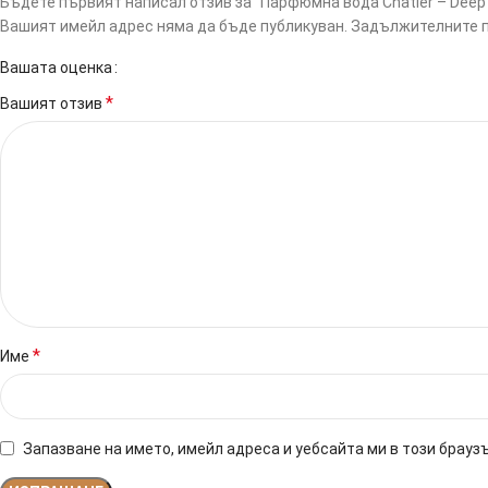
Бъдете първият написал отзив за “Парфюмна вода Chatler – Deep Bl
Вашият имейл адрес няма да бъде публикуван.
Задължителните п
Вашата оценка
*
Вашият отзив
*
Име
Запазване на името, имейл адреса и уебсайта ми в този брауз