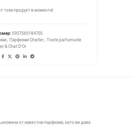
т този продукт в момента!
омер:
5907569184705
юми
,
Парфюми Chatler
,
Toate parfumurile
er & Chat D'Or
дъхновени от известни парфюми, като ви дава