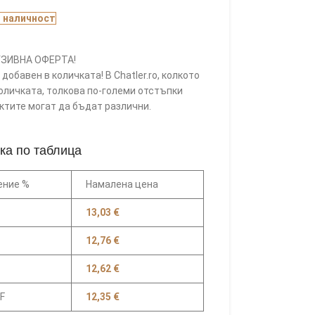
В наличност
ЗИВНА ОФЕРТА!
добавен в количката! В Chatler.ro, колкото
оличката, толкова по-големи отстъпки
уктите могат да бъдат различни.
ка по таблица
ение %
Намалена цена
13,03
€
12,76
€
12,62
€
F
12,35
€