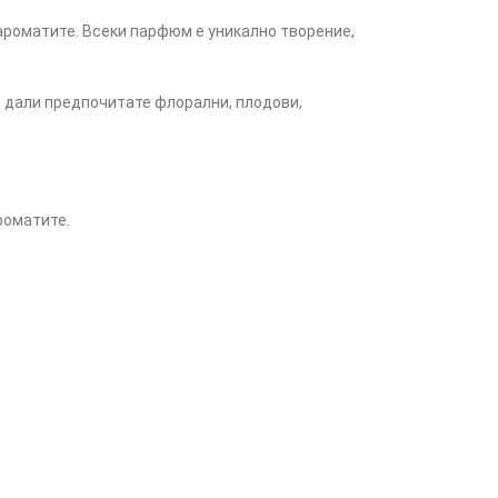
ароматите. Всеки парфюм е уникално творение,
имо дали предпочитате флорални, плодови,
роматите.