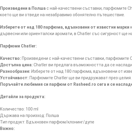
Произведени в Полша
с най-качествени съставки, парфюмите Cha
което ще ви отведе на незабравимо обонятелно пътешествие.
Изберете от над 180 парфюма, вдъхновени от известни марки
к
дървесни или ориенталски аромати, в Chatler със сигурност ще 
Парфюми Chatler:
Качество:
Произведени с най-качествени съставки, парфюмите Ch
Достъпна цена:
Chatler ви предлага възможността да се наслад
Разнообразие:
Изберете от над 180 парфюма, вдъхновени от изв
Устойчивост:
Парфюмите Chatler ще ви придружават през целия д
Поръчайте любимия си парфюм от Rasheed.ro сега и се насла
Детайли за продукта:
Количество: 100 ml
Държава на произход: Полша
Тип продукт: Вдъхновен парфюм/клонинг/дупе
Важно: