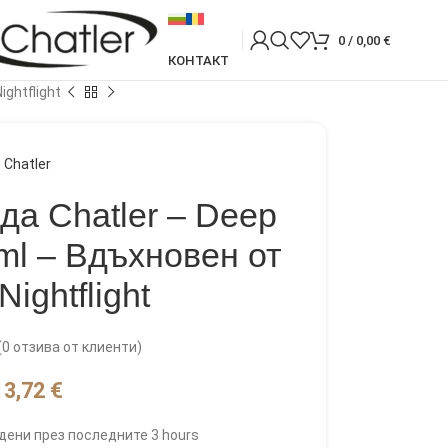
0
/
0,00
€
КОНТАКТ
ghtflight
Chatler
а Chatler – Deep
ml – Вдъхновен от
Nightflight
(
0
отзива от клиенти)
13,72
€
дени през последните 3 hours