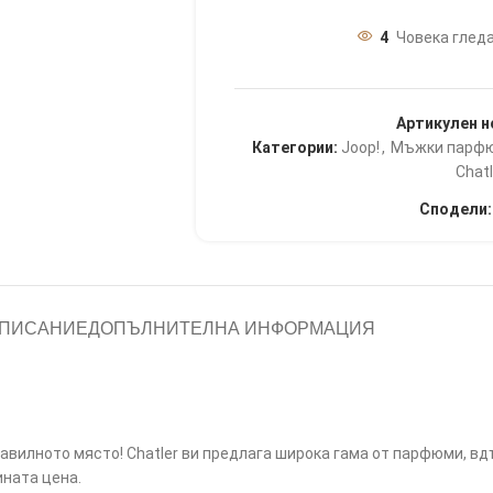
4
Човека гледа
Артикулен н
Категории:
Joop!
,
Мъжки парф
Chatl
Сподели:
ПИСАНИЕ
ДОПЪЛНИТЕЛНА ИНФОРМАЦИЯ
равилното място! Chatler ви предлага широка гама от парфюми, в
ната цена.