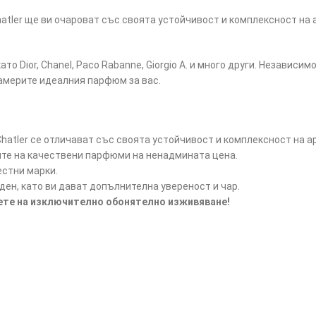
tler ще ви очароват със своята устойчивост и комплексност на 
ато Dior, Chanel, Paco Rabanne, Giorgio A. и много други. Независ
намерите идеалния парфюм за вас.
atler се отличават със своята устойчивост и комплексност на а
ите на качествени парфюми на ненадмината цена.
естни марки.
ен, като ви дават допълнителна увереност и чар.
дете на изключително обонятелно изживяване!