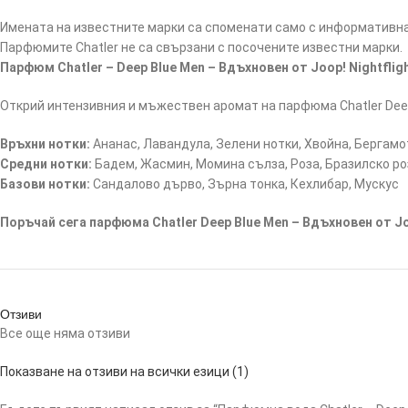
Имената на известните марки са споменати само с информативна 
Парфюмите Chatler не са свързани с посочените известни марки.
Парфюм Chatler – Deep Blue Men – Вдъхновен от Joop! Nightflig
Открий интензивния и мъжествен аромат на парфюма Chatler Deep B
Връхни нотки:
Ананас, Лавандула, Зелени нотки, Хвойна, Бергамо
Средни нотки:
Бадем, Жасмин, Момина сълза, Роза, Бразилско р
Базови нотки:
Сандалово дърво, Зърна тонка, Кехлибар, Мускус
Поръчай сега парфюма Chatler Deep Blue Men – Вдъхновен от Joo
Отзиви
Все още няма отзиви
Показване на отзиви на всички езици (1)