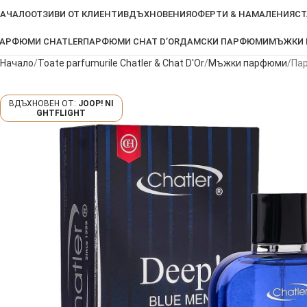
АЧАЛО
ОТЗИВИ ОТ КЛИЕНТИ
ВДЪХНОВЕНИЯ
ОФЕРТИ & НАМАЛЕНИЯ
СТ
АРФЮМИ CHATLER
ПАРФЮМИ CHAT D’OR
ДАМСКИ ПАРФЮМИ
МЪЖКИ
Начало
Toate parfumurile Chatler & Chat D'Or
Мъжки парфюми
Пар
JOOP! NI
GHTFLIGHT