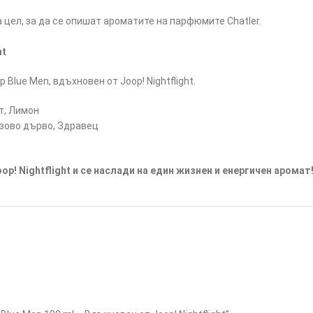
цел, за да се опишат ароматите на парфюмите Chatler.
ht
lue Men, вдъхновен от Joop! Nightflight.
т, Лимон
озово дърво, Здравец
p! Nightflight и се наслади на един жизнен и енергичен аромат