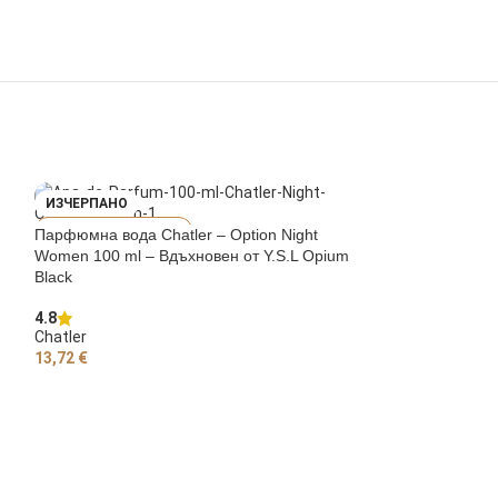
ИЗЧЕРПАНО
ИЗЧЕРПАНО
YV
Парфюмна вода Chatler – Option Night
ES SAINT LAURENT
ROLINA HERRERA
Women 100 ml – Вдъхновен от Y.S.L Opium
OPIUM BLACK
2 WOMAN
Black
4.8
Chatler
13,72
€
ОЩЕ