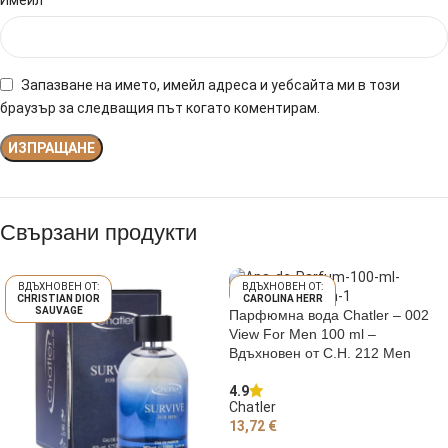
Запазване на името, имейл адреса и уебсайта ми в този
браузър за следващия път когато коментирам.
Свързани продукти
CHRISTIAN DIOR
CAROLINA HERR
SAUVAGE
ERA 212 MEN
Парфюмна вода Chatler – 002
View For Men 100 ml –
Вдъхновен от C.H. 212 Men
4.9
Chatler
13,72
€