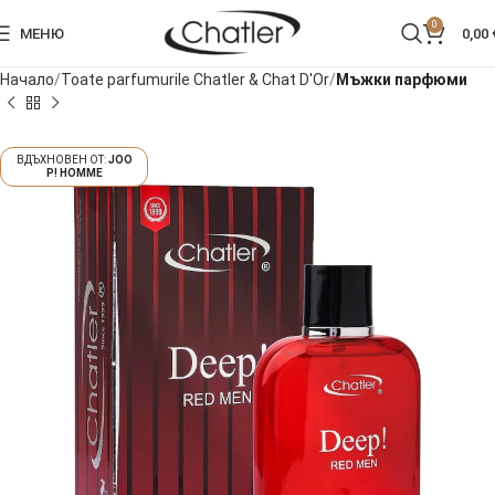
0
МЕНЮ
0,00
Начало
Toate parfumurile Chatler & Chat D'Or
Мъжки парфюми
JOO
P! HOMME