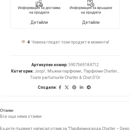
Информация за доставка
Информация за връщане
на продукти
на продукти
Детайли
Детайли
4
Човека гледат този продукт в момента!
Артикулен номер:
5907569184712
Категории:
Joop!
,
Мъжки парфюми
,
Парфюми Chatler
,
Toate parfumurile Chatler & Chat D'Or
Сподели:
Отзиви
Все още няма отзиви
Бъдете първият написал отзив за “Парфюмна вода Chatler – Deep