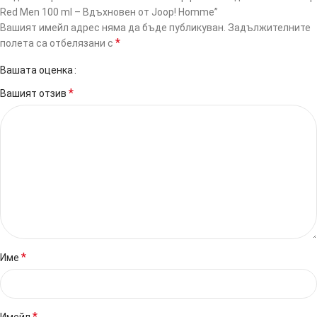
Red Men 100 ml – Вдъхновен от Joop! Homme”
Вашият имейл адрес няма да бъде публикуван.
Задължителните
*
полета са отбелязани с
Вашата оценка
*
Вашият отзив
*
Име
*
Имейл