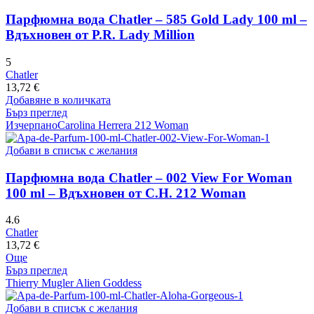
Парфюмна вода Chatler – 585 Gold Lady 100 ml –
Вдъхновен от P.R. Lady Million
5
Chatler
13,72
€
Добавяне в количката
Бърз преглед
Изчерпано
Carolina Herrera 212 Woman
Добави в списък с желания
Парфюмна вода Chatler – 002 View For Woman
100 ml – Вдъхновен от C.H. 212 Woman
4.6
Chatler
13,72
€
Още
Бърз преглед
Thierry Mugler Alien Goddess
Добави в списък с желания