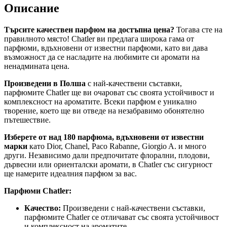
Описание
Търсите качествен парфюм на достъпна цена?
Тогава сте на
правилното място! Chatler ви предлага широка гама от
парфюми, вдъхновени от известни парфюми, като ви дава
възможност да се насладите на любимите си аромати на
ненадмината цена.
Произведени в Полша
с най-качествени съставки,
парфюмите Chatler ще ви очароват със своята устойчивост и
комплексност на ароматите. Всеки парфюм е уникално
творение, което ще ви отведе на незабравимо обонятелно
пътешествие.
Изберете от над 180 парфюма, вдъхновени от известни
марки
като Dior, Chanel, Paco Rabanne, Giorgio A. и много
други. Независимо дали предпочитате флорални, плодови,
дървесни или ориенталски аромати, в Chatler със сигурност
ще намерите идеалния парфюм за вас.
Парфюми Chatler:
Качество:
Произведени с най-качествени съставки,
парфюмите Chatler се отличават със своята устойчивост
и комплексност на ароматите.