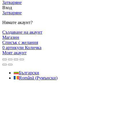
Затваряне
Вход
Затваряне
Нямате акаунт?
Създаване на акаунт
Магазин
Списък с желания
0
артикули
Количка
Моят акаунт
Български
Română
(
Румънски
)