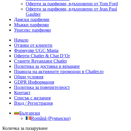
Оферти за парфюми, вдъхновени от Tom Ford
Оферти за парфюми, вдъхновени от Jean Paul
Gaultier
Дамски парфюми
Мъжки парфюми
Унисекс парфюми
Начало
Отзиви от клиенти
Формуляр UGC Mania
Оферти Chatler & Chat D’Or
Станете Revanzator Chatler
Политика за доставка и връщане
Правила на активните промоции в Chatler.ro
Общи условия
GDPR Информация
Политика за поверителност
Контакт
Списък с желания
Вход / Регистрация
Български
Română
(
Румънски
)
Количка за пазаруване