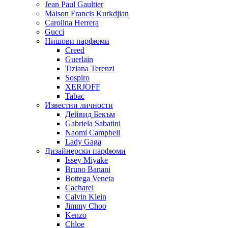
Jean Paul Gaultier
Maison Francis Kurkdjian
Carolina Herrera
Gucci
Нишови парфюми
Creed
Guerlain
Tiziana Terenzi
Sospiro
XERJOFF
Tabac
Известни личности
Дейвид Бекъм
Gabriela Sabatini
Naomi Campbell
Lady Gaga
Дизайнерски парфюми
Issey Miyake
Bruno Banani
Bottega Veneta
Cacharel
Calvin Klein
Jimmy Choo
Kenzo
Chloe