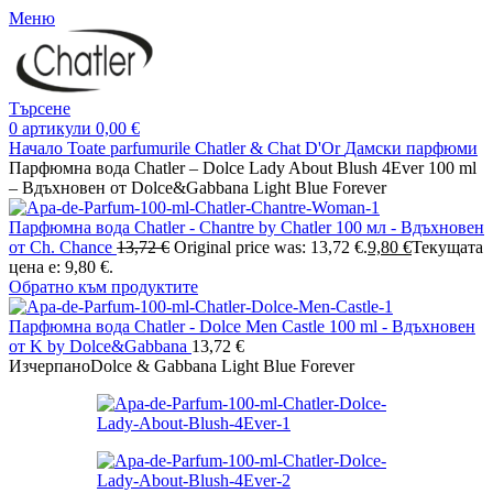
Меню
Търсене
0
артикули
0,00
€
Начало
Toate parfumurile Chatler & Chat D'Or
Дамски парфюми
Парфюмна вода Chatler – Dolce Lady About Blush 4Ever 100 ml
– Вдъхновен от Dolce&Gabbana Light Blue Forever
Парфюмна вода Chatler - Chantre by Chatler 100 мл - Вдъхновен
от Ch. Chance
13,72
€
Original price was: 13,72 €.
9,80
€
Текущата
цена е: 9,80 €.
Обратно към продуктите
Парфюмна вода Chatler - Dolce Men Castle 100 ml - Вдъхновен
от K by Dolce&Gabbana
13,72
€
Изчерпано
Dolce & Gabbana Light Blue Forever