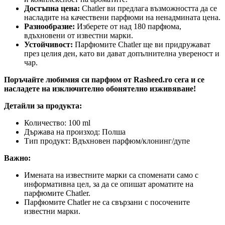
Достъпна цена:
Chatler ви предлага възможността да се
насладите на качествени парфюми на ненадмината цена.
Разнообразие:
Изберете от над 180 парфюма,
вдъхновени от известни марки.
Устойчивост:
Парфюмите Chatler ще ви придружават
през целия ден, като ви дават допълнителна увереност и
чар.
Поръчайте любимия си парфюм от Rasheed.ro сега и се
насладете на изключително обонятелно изживяване!
Детайли за продукта:
Количество: 100 ml
Държава на произход: Полша
Тип продукт: Вдъхновен парфюм/клонинг/дупе
Важно:
Имената на известните марки са споменати само с
информативна цел, за да се опишат ароматите на
парфюмите Chatler.
Парфюмите Chatler не са свързани с посочените
известни марки.