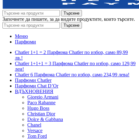
Търсене
Започнете да пишете, за да видите продуктите, които търсите.
Търсене
Меню
Парфюми
Chatler 1+1 = 2 Парфюма Chatler по избор, само 89,99
лв.!
Chatler 1+1+1 = 3 Парфюма Chatler по избор, само 129,99
леи!
Chatler 6 Парфюма Chatler по избор, само 234,99 лева!
Парфюми Chatler
Парфюми Chat D’Or
ВДЪХНОВЕНИЯ
Giorgio Armani
Paco Rabanne
Hugo Boss
Christian Dior
Dolce & Gabbana
Chanel
Versace
Tom Ford