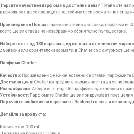
Търсите качествен парфюм на достъпна цена?
Тогава сте на п
възможност да се насладите на любимите си аромати на ненадми
Произведени в Полша
с най-качествени съставки, парфюмите Cha
което ще ви отведе на незабравимо обонятелно пътешествие.
Изберете от над 180 парфюма, вдъхновени от известни марки
к
дървесни или ориенталски аромати, в Chatler със сигурност ще 
Парфюми Chatler:
Качество:
Произведени с най-качествени съставки, парфюмите Ch
Достъпна цена:
Chatler ви предлага възможността да се наслад
Разнообразие:
Изберете от над 180 парфюма, вдъхновени от изв
Устойчивост:
Парфюмите Chatler ще ви придружават през целия д
Поръчайте любимия си парфюм от Rasheed.ro сега и се насла
Детайли за продукта:
Количество: 100 ml
Държава на произход: Полша