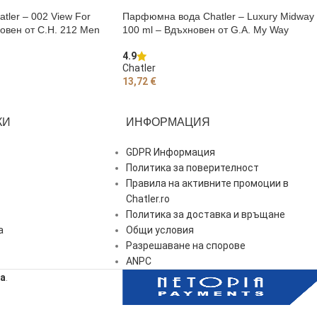
ler – 002 View For
Парфюмна вода Chatler – Luxury Midway
овен от C.H. 212 Men
100 ml – Вдъхновен от G.A. My Way
4.9
Chatler
13,72
€
ЧКАТА
ДОБАВЯНЕ В КОЛИЧКАТА
КИ
ИНФОРМАЦИЯ
GDPR Информация
Политика за поверителност
Правила на активните промоции в
Chatler.ro
Политика за доставка и връщане
a
Общи условия
Разрешаване на спорове
ANPC
a
.