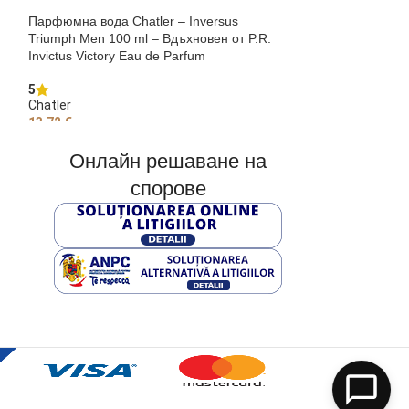
Парфюмна вода Chatler – Inversus
Парфюмна вода C
Triumph Men 100 ml – Вдъхновен от P.R.
100 ml – Вдъхнов
Invictus Victory Eau de Parfum
5
Chatler
5
Chatler
13,72
€
13,72
€
ДОБАВЯНЕ В К
ДОБАВЯНЕ В КОЛИЧКАТА
Онлайн решаване на
спорове