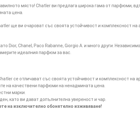
равилното място! Chatler ви предлага широка гама от парфюми, в
ната цена.
tler ще ви очароват със своята устойчивост и комплексност на 
ато Dior, Chanel, Paco Rabanne, Giorgio A. и много други. Независ
намерите идеалния парфюм за вас.
atler се отличават със своята устойчивост и комплексност на а
ите на качествени парфюми на ненадмината цена.
естни марки.
ен, като ви дават допълнителна увереност и чар.
дете на изключително обонятелно изживяване!