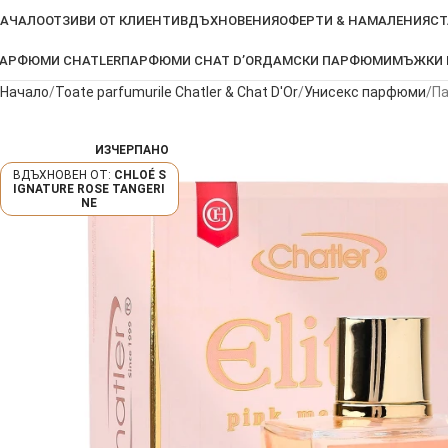
АЧАЛО
ОТЗИВИ ОТ КЛИЕНТИ
ВДЪХНОВЕНИЯ
ОФЕРТИ & НАМАЛЕНИЯ
СТ
АРФЮМИ CHATLER
ПАРФЮМИ CHAT D’OR
ДАМСКИ ПАРФЮМИ
МЪЖКИ
Начало
Toate parfumurile Chatler & Chat D'Or
Унисекс парфюми
Па
ИЗЧЕРПАНО
CHLOÉ S
IGNATURE ROSE TANGERI
NE