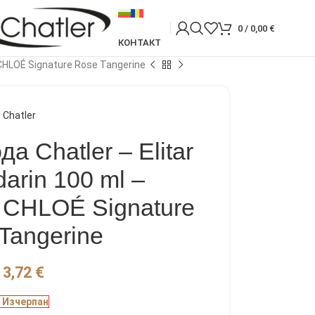
0
/
0,00
€
КОНТАКТ
CHLOÉ Signature Rose Tangerine
Chatler
 Chatler – Elitar
arin 100 ml –
 CHLOÉ Signature
Tangerine
13,72
€
Изчерпан