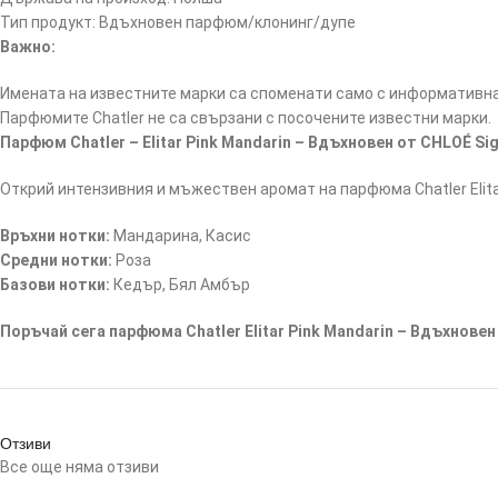
Тип продукт: Вдъхновен парфюм/клонинг/дупе
Важно:
Имената на известните марки са споменати само с информативна 
Парфюмите Chatler не са свързани с посочените известни марки.
Парфюм Chatler – Elitar Pink Mandarin – Вдъхновен от CHLOÉ Si
Открий интензивния и мъжествен аромат на парфюма Chatler Elitar
Връхни нотки:
Мандарина, Касис
Средни нотки:
Роза
Базови нотки:
Кедър, Бял Амбър
Поръчай сега парфюма Chatler Elitar Pink Mandarin – Вдъхновен
Отзиви
Все още няма отзиви