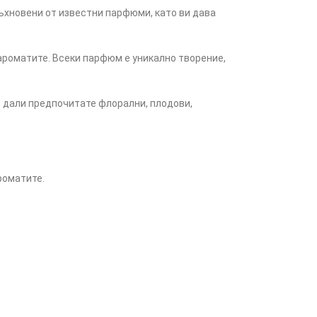
дъхновени от известни парфюми, като ви дава
ароматите. Всеки парфюм е уникално творение,
имо дали предпочитате флорални, плодови,
роматите.