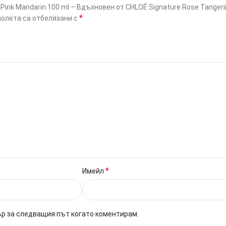
Pink Mandarin 100 ml – Вдъхновен от CHLOÉ Signature Rose Tangeri
*
олета са отбелязани с
*
Имейл
ър за следващия път когато коментирам.