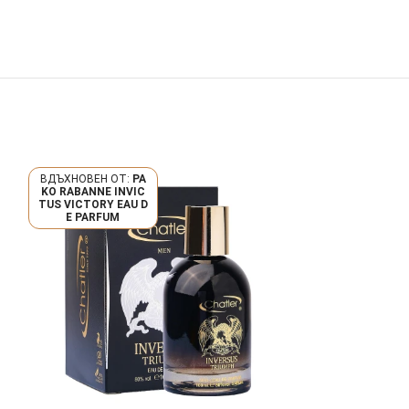
PA
KO RABANNE INVIC
CO RABANNE L
TUS VICTORY EAU D
MILLION
E PARFUM