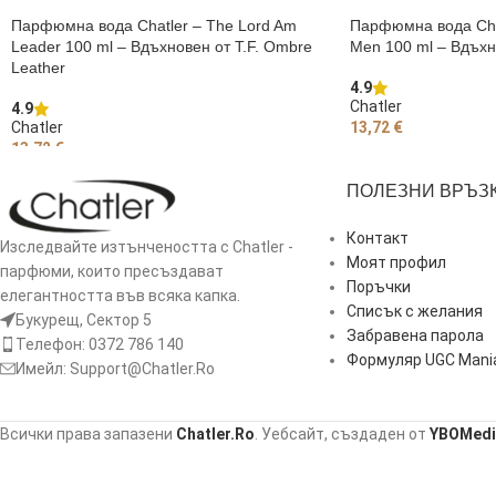
Парфюмна вода Chatler – The Lord Am
Парфюмна вода Chat
Leader 100 ml – Вдъхновен от T.F. Ombre
Men 100 ml – Вдъхн
Leather
4.9
Chatler
4.9
Chatler
13,72
€
13,72
€
ДОБАВЯНЕ В КОЛИ
ДОБАВЯНЕ В КОЛИЧКАТА
ПОЛЕЗНИ ВРЪЗ
Контакт
Изследвайте изтънчеността с Chatler -
Моят профил
парфюми, които пресъздават
Поръчки
елегантността във всяка капка.
Списък с желания
Букурещ, Сектор 5
Забравена парола
Телефон: 0372 786 140
Формуляр UGC Mani
Имейл: Support@Chatler.Ro
Всички права запазени
Chatler.Ro
. Уебсайт, създаден от
YBOMedi