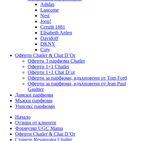
Adidas
Lancome
Nest
Joop!
Cerutti 1881
Elisabeth Arden
Davidoff
DKNY
Coty
Оферти Chatler & Chat D’Or
Оферти 3 парфюма Chatler
Оферти 1+1 Chatler
Оферти 1+1 Chat D’or
Оферти за парфюми, вдъхновени от Tom Ford
Оферти за парфюми, вдъхновени от Jean Paul
Gaultier
Дамски парфюми
Мъжки парфюми
Унисекс парфюми
Начало
Отзиви от клиенти
Формуляр UGC Mania
Оферти Chatler & Chat D’Or
Станете Revanzator Chatler