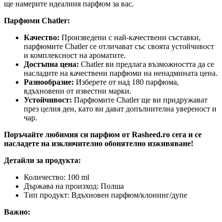
ще намерите идеалния парфюм за вас.
Парфюми Chatler:
Качество:
Произведени с най-качествени съставки,
парфюмите Chatler се отличават със своята устойчивост
и комплексност на ароматите.
Достъпна цена:
Chatler ви предлага възможността да се
насладите на качествени парфюми на ненадмината цена.
Разнообразие:
Изберете от над 180 парфюма,
вдъхновени от известни марки.
Устойчивост:
Парфюмите Chatler ще ви придружават
през целия ден, като ви дават допълнителна увереност и
чар.
Поръчайте любимия си парфюм от Rasheed.ro сега и се
насладете на изключително обонятелно изживяване!
Детайли за продукта:
Количество: 100 ml
Държава на произход: Полша
Тип продукт: Вдъхновен парфюм/клонинг/дупе
Важно: