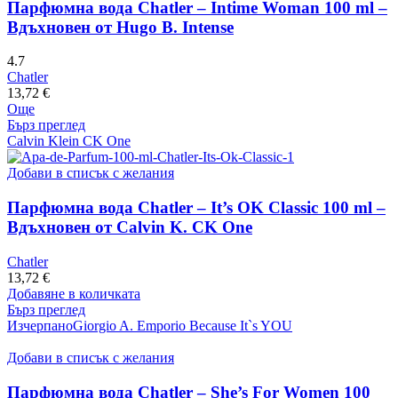
Парфюмна вода Chatler – Intime Woman 100 ml –
Вдъхновен от Hugo B. Intense
4.7
Chatler
13,72
€
Още
Бърз преглед
Calvin Klein CK One
Добави в списък с желания
Парфюмна вода Chatler – It’s OK Classic 100 ml –
Вдъхновен от Calvin K. CK One
Chatler
13,72
€
Добавяне в количката
Бърз преглед
Изчерпано
Giorgio A. Emporio Because It`s YOU
Добави в списък с желания
Парфюмна вода Chatler – She’s For Women 100