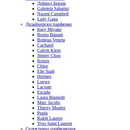
Дейвид Бекъм
Gabriela Sabatini
Naomi Campbell
Lady Gaga
Дизайнерски парфюми
Issey Miyake
Bruno Banani
Bottega Veneta
Cacharel
Calvin Klein
Jimmy Choo
Kenzo
Chloe
Elie Saab
Hermes
Loewe
Lacoste
Escada
Laura Biagiotti
Marc Jacobs
Thierry Mugler
Prada
Ralph Lauren
Yves Saint Laurent
Селективна парфюмерия