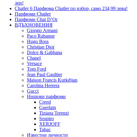
леи!
Chatler 6 Парфюма Chatler по избор, само 234,99 лева!
Парфюми Chatler
Парфюми Chat D’Or
ВДЪХНОВЕНИЯ
Giorgio Armani
Paco Rabanne
Hugo Boss
Christian Dior
Dolce & Gabbana
Chanel
Versace
Tom Ford
Jean Paul Gaultier
Maison Francis Kurkdjian
Carolina Herrera
Gucci
Нишови парфюми
Creed
Guerlain
Tiziana Terenzi
Sospiro
XERJOFF
Tabac
Известни личности