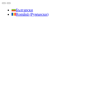
Български
Română
(
Румънски
)