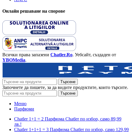
Онлайн решаване на спорове
Всички права запазени
Chatler.Ro
. Уебсайт, създаден от
YBOMedia
.
Търсене
Започнете да пишете, за да видите продуктите, които търсите.
Търсене
Меню
Парфюми
Chatler 1+1 = 2 Парфюма Chatler по избор, само 89,99
лв.!
Chatler 1+1+1 = 3 Парфюма Chatler по избор, само 129,99