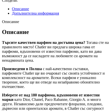
Сподели:
Описание
Допълнителна информация
Описание
Описание
Търсите качествен парфюм на достъпна цена?
Тогава сте на
правилното място! Chatler ви предлага широка гама от
парфюми, вдъхновени от известни парфюми, като ви дава
възможност да се насладите на любимите си аромати на
ненадмината цена.
Произведени в Полша
с най-качествени съставки,
парфюмите Chatler ще ви очароват със своята устойчивост и
комплексност на ароматите. Всеки парфюм е уникално
творение, което ще ви отведе на незабравимо обонятелно
пътешествие.
Изберете от над 180 парфюма, вдъхновени от известни
марки
като Dior, Chanel, Paco Rabanne, Giorgio A. и много
други. Независимо дали предпочитате флорални, плодови,
дървесни или ориенталски аромати, в Chatler със сигурност