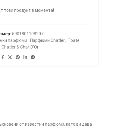
т този продукт в момента!
омер:
5901801108207
жки парфюми
,
Парфюми Chatler
,
Toate
 Chatler & Chat D'Or
дъхновени от известни парфюми, като ви дава