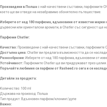
Произведени в Полша
с най-качествени съставки, парфюмите Cha
което ще ви отведе на незабравимо обонятелно пътешествие.
Изберете от над 180 парфюма, вдъхновени от известни марки
к
дървесни или ориенталски аромати, в Chatler със сигурност ще 
Парфюми Chatler:
Качество:
Произведени с най-качествени съставки, парфюмите Ch
Достъпна цена:
Chatler ви предлага възможността да се наслад
Разнообразие:
Изберете от над 180 парфюма, вдъхновени от изв
Устойчивост:
Парфюмите Chatler ще ви придружават през целия д
Поръчайте любимия си парфюм от Rasheed.ro сега и се насла
Детайли за продукта:
Количество: 100 ml
Държава на произход: Полша
Тип продукт: Вдъхновен парфюм/клонинг/дупе
Важно: