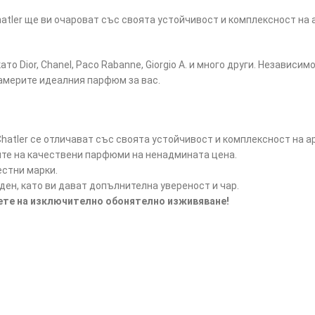
tler ще ви очароват със своята устойчивост и комплексност на 
ато Dior, Chanel, Paco Rabanne, Giorgio A. и много други. Независ
намерите идеалния парфюм за вас.
atler се отличават със своята устойчивост и комплексност на а
ите на качествени парфюми на ненадмината цена.
естни марки.
ен, като ви дават допълнителна увереност и чар.
дете на изключително обонятелно изживяване!