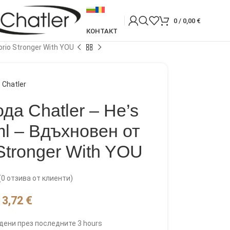
0
/
0,00
€
КОНТАКТ
rio Stronger With YOU
Chatler
а Chatler – He’s
ml – Вдъхновен от
Stronger With YOU
(
0
отзива от клиенти)
13,72
€
дени през последните 3 hours