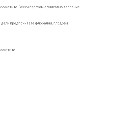
ароматите. Всеки парфюм е уникално творение,
имо дали предпочитате флорални, плодови,
роматите.