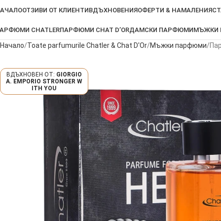
АЧАЛО
ОТЗИВИ ОТ КЛИЕНТИ
ВДЪХНОВЕНИЯ
ОФЕРТИ & НАМАЛЕНИЯ
СТ
АРФЮМИ CHATLER
ПАРФЮМИ CHAT D’OR
ДАМСКИ ПАРФЮМИ
МЪЖКИ
Начало
Toate parfumurile Chatler & Chat D'Or
Мъжки парфюми
Пар
GIORGIO
A. EMPORIO STRONGER W
ITH YOU