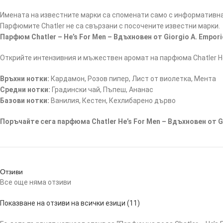
Имената на известните марки са споменати само с информативна 
Парфюмите Chatler не са свързани с посочените известни марки.
Парфюм Chatler – He’s For Men – Вдъхновен от Giorgio A. Empori
Открийте интензивния и мъжествен аромат на парфюма Chatler He’s 
Връхни нотки:
Кардамон, Розов пипер, Лист от виолетка, Мента
Средни нотки:
Градински чай, Пъпеш, Ананас
Базови нотки:
Ванилия, Кестен, Кехлибарено дърво
Поръчайте сега парфюма Chatler He’s For Men – Вдъхновен от Gi
Отзиви
Все още няма отзиви
Показване на отзиви на всички езици (11)