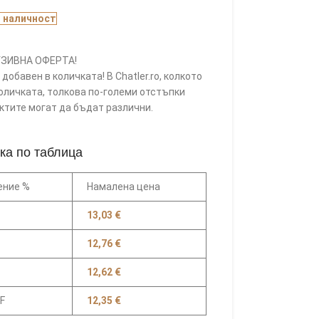
В наличност
ЗИВНА ОФЕРТА!
добавен в количката! В Chatler.ro, колкото
оличката, толкова по-големи отстъпки
уктите могат да бъдат различни.
ка по таблица
ение %
Намалена цена
13,03
€
12,76
€
12,62
€
F
12,35
€