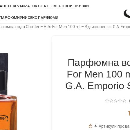
АНЕТЕ REVANZATOR CHATLER
ПОЛЕЗНИ ВРЪЗКИ
 ПАРФЮМИ
УНИСЕКС ПАРФЮМИ
фюмна вода Chatler – He’s For Men 100 ml – Вдъхновен от G.A. Empo
Парфюмна вод
For Men 100 
G.A. Emporio 
4
Артикули прода