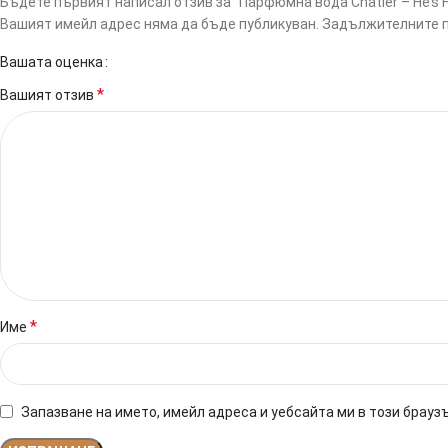
Бъдете първият написал отзив за “Парфюмна вода Chatler – He’s Fo
Вашият имейл адрес няма да бъде публикуван.
Задължителните п
Вашата оценка
*
Вашият отзив
*
Име
Запазване на името, имейл адреса и уебсайта ми в този брауз