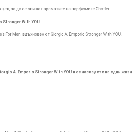
цел, за да се опишат ароматите на парфюмите Chatler.
o Stronger With YOU
For Men, вдъхновен от Giorgio A. Emporio Stronger With YOU.
orgio A. Emporio Stronger With YOU и се насладете на един жиз