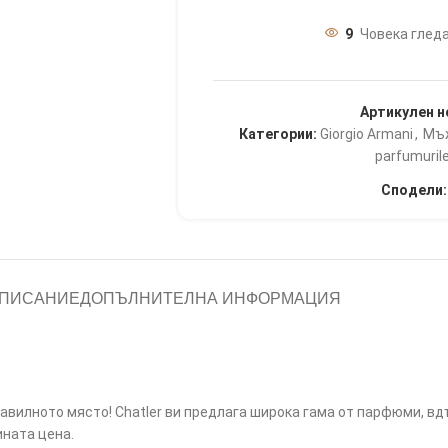
9
Човека гледа
Артикулен н
Категории:
Giorgio Armani
,
Мъ
parfumurile
Сподели:
ПИСАНИЕ
ДОПЪЛНИТЕЛНА ИНФОРМАЦИЯ
равилното място! Chatler ви предлага широка гама от парфюми, в
ната цена.