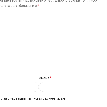
r Men 100 ml – Вдъхновен от G.A. Emporio Stronger With YOU”
*
олета са отбелязани с
*
Имейл
ър за следващия път когато коментирам.