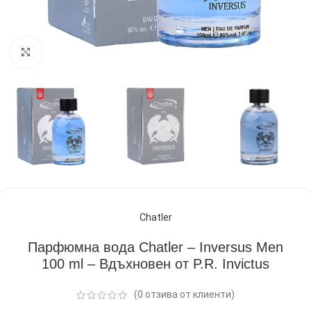
Кликнете, за да увеличите
Chatler
Парфюмна вода Chatler – Inversus Men
100 ml – Вдъхновен от P.R. Invictus
(
0
отзива от клиенти)