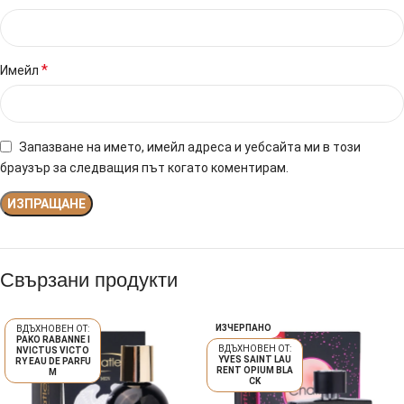
*
Имейл
Запазване на името, имейл адреса и уебсайта ми в този
браузър за следващия път когато коментирам.
Свързани продукти
ИЗЧЕРПАНО
PAKO RABANNE I
NVICTUS VICTO
YVES SAINT LAU
RY EAU DE PARFU
RENT OPIUM BLA
M
CK