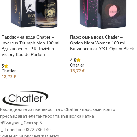
Парфюмна вода Chatler –
Парфюмна вода Chatler –
Inversus Triumph Men 100 ml –
Option Night Women 100 ml –
Вдъхновен от P.R. Invictus
Вдъхновен от Y.S.L Opium Black
Victory Eau de Parfum
4.8
Chatler
5
Chatler
13,72
€
13,72
€
ОЩЕ
ДОБАВЯНЕ В КОЛИЧКАТА
Изследвайте изтънчеността с Chatler - парфюми, които
пресъздават елегантността във всяка капка.
Букурещ, Сектор 5
Телефон: 0372 786 140
Имейл: Support@Chatler.Ro