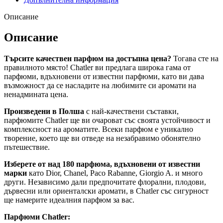
Описание
Описание
Търсите качествен парфюм на достъпна цена?
Тогава сте на
правилното място! Chatler ви предлага широка гама от
парфюми, вдъхновени от известни парфюми, като ви дава
възможност да се насладите на любимите си аромати на
ненадмината цена.
Произведени в Полша
с най-качествени съставки,
парфюмите Chatler ще ви очароват със своята устойчивост и
комплексност на ароматите. Всеки парфюм е уникално
творение, което ще ви отведе на незабравимо обонятелно
пътешествие.
Изберете от над 180 парфюма, вдъхновени от известни
марки
като Dior, Chanel, Paco Rabanne, Giorgio A. и много
други. Независимо дали предпочитате флорални, плодови,
дървесни или ориенталски аромати, в Chatler със сигурност
ще намерите идеалния парфюм за вас.
Парфюми Chatler: