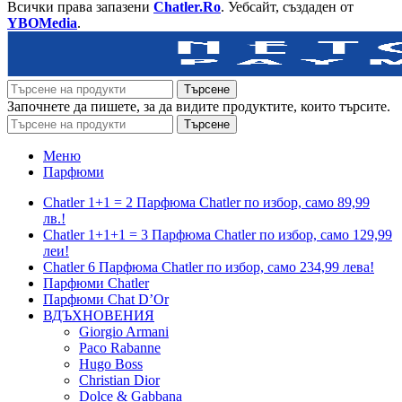
Всички права запазени
Chatler.Ro
. Уебсайт, създаден от
YBOMedia
.
Търсене
Започнете да пишете, за да видите продуктите, които търсите.
Търсене
Меню
Парфюми
Chatler 1+1 = 2 Парфюма Chatler по избор, само 89,99
лв.!
Chatler 1+1+1 = 3 Парфюма Chatler по избор, само 129,99
леи!
Chatler 6 Парфюма Chatler по избор, само 234,99 лева!
Парфюми Chatler
Парфюми Chat D’Or
ВДЪХНОВЕНИЯ
Giorgio Armani
Paco Rabanne
Hugo Boss
Christian Dior
Dolce & Gabbana