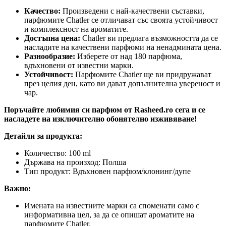
Качество:
Произведени с най-качествени съставки,
парфюмите Chatler се отличават със своята устойчивост
и комплексност на ароматите.
Достъпна цена:
Chatler ви предлага възможността да се
насладите на качествени парфюми на ненадмината цена.
Разнообразие:
Изберете от над 180 парфюма,
вдъхновени от известни марки.
Устойчивост:
Парфюмите Chatler ще ви придружават
през целия ден, като ви дават допълнителна увереност и
чар.
Поръчайте любимия си парфюм от Rasheed.ro сега и се
насладете на изключително обонятелно изживяване!
Детайли за продукта:
Количество: 100 ml
Държава на произход: Полша
Тип продукт: Вдъхновен парфюм/клонинг/дупе
Важно:
Имената на известните марки са споменати само с
информативна цел, за да се опишат ароматите на
парфюмите Chatler.