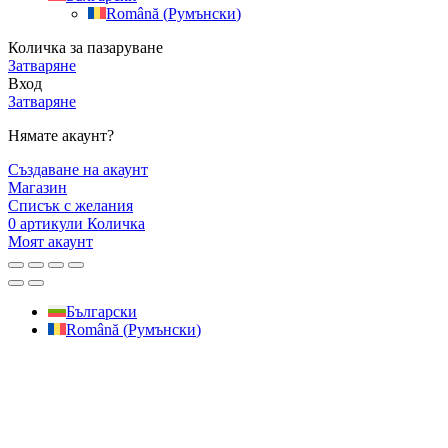
Română
(
Румънски
)
Количка за пазаруване
Затваряне
Вход
Затваряне
Нямате акаунт?
Създаване на акаунт
Магазин
Списък с желания
0
артикули
Количка
Моят акаунт
Български
Română
(
Румънски
)