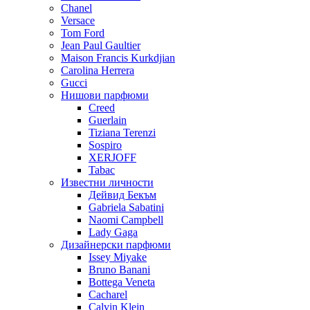
Chanel
Versace
Tom Ford
Jean Paul Gaultier
Maison Francis Kurkdjian
Carolina Herrera
Gucci
Нишови парфюми
Creed
Guerlain
Tiziana Terenzi
Sospiro
XERJOFF
Tabac
Известни личности
Дейвид Бекъм
Gabriela Sabatini
Naomi Campbell
Lady Gaga
Дизайнерски парфюми
Issey Miyake
Bruno Banani
Bottega Veneta
Cacharel
Calvin Klein