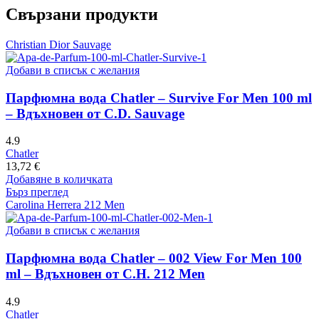
Свързани продукти
Christian Dior Sauvage
Добави в списък с желания
Парфюмна вода Chatler – Survive For Men 100 ml
– Вдъхновен от C.D. Sauvage
4.9
Chatler
13,72
€
Добавяне в количката
Бърз преглед
Carolina Herrera 212 Men
Добави в списък с желания
Парфюмна вода Chatler – 002 View For Men 100
ml – Вдъхновен от C.H. 212 Men
4.9
Chatler