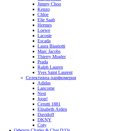
Jimmy Choo
Kenzo
Chloe
Elie Saab
Hermes
Loewe
Lacoste
Escada
Laura Biagiotti
Marc Jacobs
Thierry Mugler
Prada
Ralph Lauren
Yves Saint Laurent
Селективна парфюмерия
Adidas
Lancome
Nest
Joop!
Cerutti 1881
Elisabeth Arden
Davidoff
DKNY
Coty
Оферти Chatler & Chat D’Or