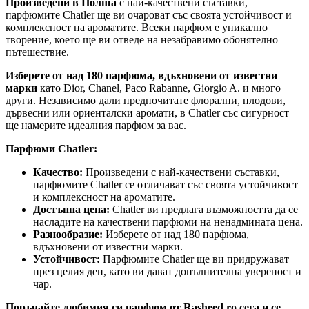
Произведени в Полша
с най-качествени съставки,
парфюмите Chatler ще ви очароват със своята устойчивост и
комплексност на ароматите. Всеки парфюм е уникално
творение, което ще ви отведе на незабравимо обонятелно
пътешествие.
Изберете от над 180 парфюма, вдъхновени от известни
марки
като Dior, Chanel, Paco Rabanne, Giorgio A. и много
други. Независимо дали предпочитате флорални, плодови,
дървесни или ориенталски аромати, в Chatler със сигурност
ще намерите идеалния парфюм за вас.
Парфюми Chatler:
Качество:
Произведени с най-качествени съставки,
парфюмите Chatler се отличават със своята устойчивост
и комплексност на ароматите.
Достъпна цена:
Chatler ви предлага възможността да се
насладите на качествени парфюми на ненадмината цена.
Разнообразие:
Изберете от над 180 парфюма,
вдъхновени от известни марки.
Устойчивост:
Парфюмите Chatler ще ви придружават
през целия ден, като ви дават допълнителна увереност и
чар.
Поръчайте любимия си парфюм от Rasheed.ro сега и се