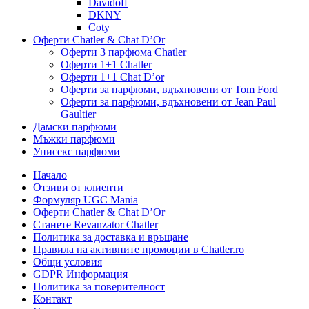
Davidoff
DKNY
Coty
Оферти Chatler & Chat D’Or
Оферти 3 парфюма Chatler
Оферти 1+1 Chatler
Оферти 1+1 Chat D’or
Оферти за парфюми, вдъхновени от Tom Ford
Оферти за парфюми, вдъхновени от Jean Paul
Gaultier
Дамски парфюми
Мъжки парфюми
Унисекс парфюми
Начало
Отзиви от клиенти
Формуляр UGC Mania
Оферти Chatler & Chat D’Or
Станете Revanzator Chatler
Политика за доставка и връщане
Правила на активните промоции в Chatler.ro
Общи условия
GDPR Информация
Политика за поверителност
Контакт