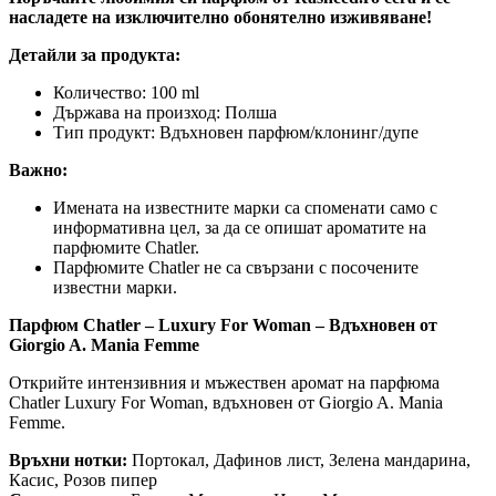
насладете на изключително обонятелно изживяване!
Детайли за продукта:
Количество: 100 ml
Държава на произход: Полша
Тип продукт: Вдъхновен парфюм/клонинг/дупе
Важно:
Имената на известните марки са споменати само с
информативна цел, за да се опишат ароматите на
парфюмите Chatler.
Парфюмите Chatler не са свързани с посочените
известни марки.
Парфюм Chatler – Luxury For Woman – Вдъхновен от
Giorgio A. Mania Femme
Открийте интензивния и мъжествен аромат на парфюма
Chatler Luxury For Woman, вдъхновен от Giorgio A. Mania
Femme.
Връхни нотки:
Портокал, Дафинов лист, Зелена мандарина,
Касис, Розов пипер