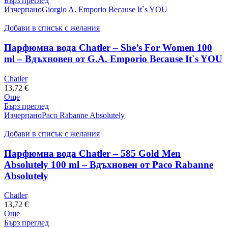
Бърз преглед
Изчерпано
Giorgio A. Emporio Because It`s YOU
Добави в списък с желания
Парфюмна вода Chatler – She’s For Women 100
ml – Вдъхновен от G.A. Emporio Because It`s YOU
Chatler
13,72
€
Още
Бърз преглед
Изчерпано
Paco Rabanne Absolutely
Добави в списък с желания
Парфюмна вода Chatler – 585 Gold Men
Absolutely 100 ml – Вдъхновен от Paco Rabanne
Absolutely
Chatler
13,72
€
Още
Бърз преглед