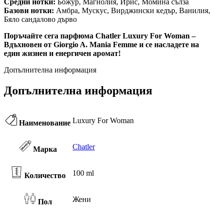
Средни нотки:
Божур, Магнолия, Ирис, Момина сълза
Базови нотки:
Амбра, Мускус, Вирджински кедър, Ванилия,
Бяло сандалово дърво
Поръчайте сега парфюма Chatler Luxury For Woman –
Вдъхновен от Giorgio A. Mania Femme и се насладете на
един жизнен и енергичен аромат!
Допълнителна информация
Допълнителна информация
Luxury For Woman
Наименование
Chatler
Марка
100 ml
Количество
Жени
Пол