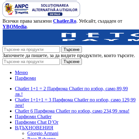
Всички права запазени
Chatler.Ro
. Уебсайт, създаден от
YBOMedia
.
Търсене
Започнете да пишете, за да видите продуктите, които търсите.
Търсене
Меню
Парфюми
Chatler 1+1 = 2 Парфюма Chatler по избор, само 89,99
лв.!
Chatler 1+1+1 = 3 Парфюма Chatler по избор, само 129,99
леи!
Chatler 6 Парфюма Chatler по избор, само 234,99 лева!
Парфюми Chatler
Парфюми Chat D’Or
ВДЪХНОВЕНИЯ
Giorgio Armani
Paco Rabanne