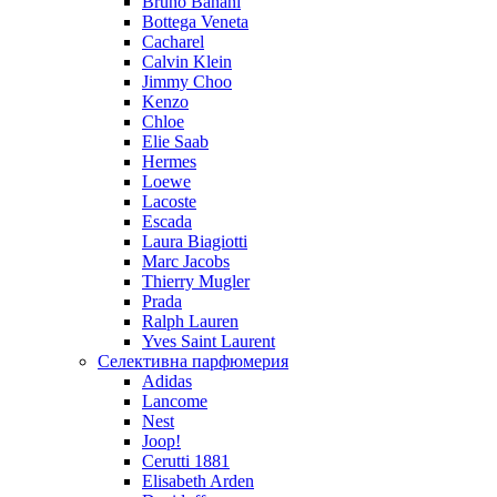
Bruno Banani
Bottega Veneta
Cacharel
Calvin Klein
Jimmy Choo
Kenzo
Chloe
Elie Saab
Hermes
Loewe
Lacoste
Escada
Laura Biagiotti
Marc Jacobs
Thierry Mugler
Prada
Ralph Lauren
Yves Saint Laurent
Селективна парфюмерия
Adidas
Lancome
Nest
Joop!
Cerutti 1881
Elisabeth Arden