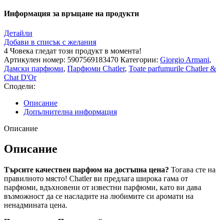
Информация за връщане на продукти
Детайли
Добави в списък с желания
4
Човека гледат този продукт в момента!
Артикулен номер:
5907569183470
Категории:
Giorgio Armani
,
Дамски парфюми
,
Парфюми Chatler
,
Toate parfumurile Chatler &
Chat D'Or
Сподели:
Описание
Допълнителна информация
Описание
Описание
Търсите качествен парфюм на достъпна цена?
Тогава сте на
правилното място! Chatler ви предлага широка гама от
парфюми, вдъхновени от известни парфюми, като ви дава
възможност да се насладите на любимите си аромати на
ненадмината цена.