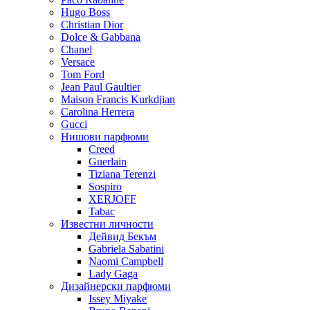
Hugo Boss
Christian Dior
Dolce & Gabbana
Chanel
Versace
Tom Ford
Jean Paul Gaultier
Maison Francis Kurkdjian
Carolina Herrera
Gucci
Нишови парфюми
Creed
Guerlain
Tiziana Terenzi
Sospiro
XERJOFF
Tabac
Известни личности
Дейвид Бекъм
Gabriela Sabatini
Naomi Campbell
Lady Gaga
Дизайнерски парфюми
Issey Miyake