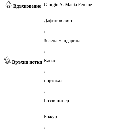
Giorgio A. Mania Femme
Вдъхновение
Дафинов лист
,
Зелена мандарина
,
Касис
Връхни нотки
,
портокал
,
Розов пипер
Божур
,