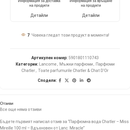
Информация за доставка
Информация за връщане
на продукти
на продукти
Детайли
Детайли
7
Човека гледат този продукт в момента!
Артикулен номер:
5901801110743
Категории:
Lancome
,
Мъжки парфюми
,
Парфюми
Chatler
,
Toate parfumurile Chatler & Chat D'Or
Сподели:
Отзиви
Все още няма отзиви
Бъдете първият написал отзив за “Парфюмна вода Chatler – Miss
Mireille 100 ml – Вдъхновен от Lanc. Miracle”