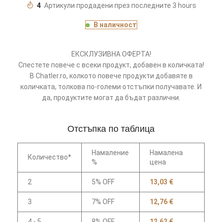
4
Артикули продадени през последните 3 hours
В наличност
ЕКСКЛУЗИВНА ОФЕРТА!
Спестете повече с всеки продукт, добавен в количката!
В Chatler.ro, колкото повече продукти добавяте в
количката, толкова по-големи отстъпки получавате. И
да, продуктите могат да бъдат различни.
Отстъпка по таблица
Намаление
Намалена
Количество*
%
цена
2
5% OFF
13,03
€
3
7% OFF
12,76
€
4 - 5
8% OFF
12,62
€