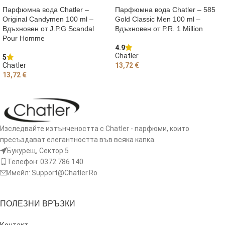
Парфюмна вода Chatler –
Парфюмна вода Chatler – 585
Original Candymen 100 ml –
Gold Classic Men 100 ml –
Вдъхновен от J.P.G Scandal
Вдъхновен от P.R. 1 Million
Pour Homme
4.9
Chatler
5
Chatler
13,72
€
13,72
€
ДОБАВЯНЕ В КОЛИЧКАТА
ДОБАВЯНЕ В КОЛИЧКАТА
Изследвайте изтънчеността с Chatler - парфюми, които
пресъздават елегантността във всяка капка.
Букурещ, Сектор 5
Телефон: 0372 786 140
Имейл: Support@Chatler.Ro
ПОЛЕЗНИ ВРЪЗКИ