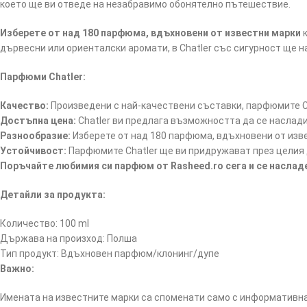
което ще ви отведе на незабравимо обонятелно пътешествие.
Изберете от над 180 парфюма, вдъхновени от известни марки
к
дървесни или ориенталски аромати, в Chatler със сигурност ще 
Парфюми Chatler:
Качество:
Произведени с най-качествени съставки, парфюмите Ch
Достъпна цена:
Chatler ви предлага възможността да се наслад
Разнообразие:
Изберете от над 180 парфюма, вдъхновени от изв
Устойчивост:
Парфюмите Chatler ще ви придружават през целия д
Поръчайте любимия си парфюм от Rasheed.ro сега и се насла
Детайли за продукта:
Количество: 100 ml
Държава на произход: Полша
Тип продукт: Вдъхновен парфюм/клонинг/дупе
Важно:
Имената на известните марки са споменати само с информативна 