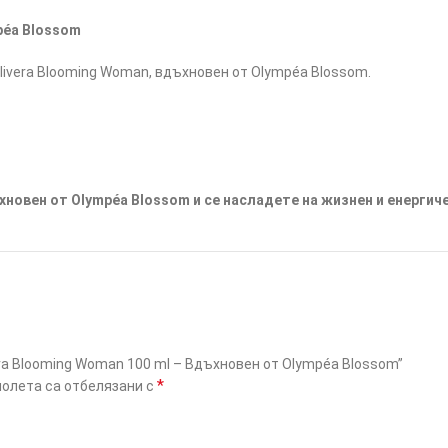
péa Blossom
ivera Blooming Woman, вдъхновен от Olympéa Blossom.
хновен от Olympéa Blossom и се насладете на жизнен и енергич
ra Blooming Woman 100 ml – Вдъхновен от Olympéa Blossom”
*
олета са отбелязани с