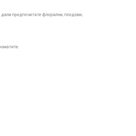
имо дали предпочитате флорални, плодови,
роматите.