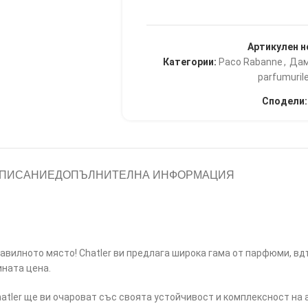
Артикулен н
Категории:
Paco Rabanne
,
Дам
parfumurile
Сподели:
ПИСАНИЕ
ДОПЪЛНИТЕЛНА ИНФОРМАЦИЯ
равилното място! Chatler ви предлага широка гама от парфюми, в
ната цена.
tler ще ви очароват със своята устойчивост и комплексност на 