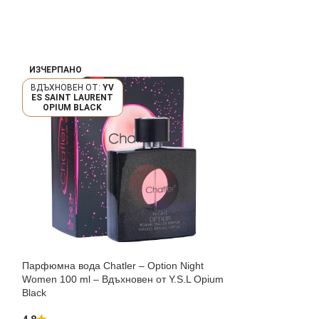
ИЗЧЕРПАНО
ИЗЧЕРПАНО
YV
ES SAINT LAURENT
GO BOSS INTEN
OPIUM BLACK
Парфюмна вода Chatler – Option Night
Парфюмна вода C
Women 100 ml – Вдъхновен от Y.S.L Opium
100 ml – Вдъхнов
Black
4.7
Chatler