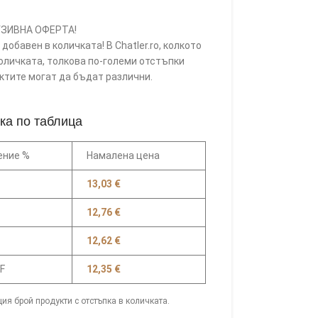
ЗИВНА ОФЕРТА!
добавен в количката! В Chatler.ro, колкото
оличката, толкова по-големи отстъпки
уктите могат да бъдат различни.
ка по таблица
ение %
Намалена цена
13,03
€
12,76
€
12,62
€
F
12,35
€
ия брой продукти с отстъпка в количката.