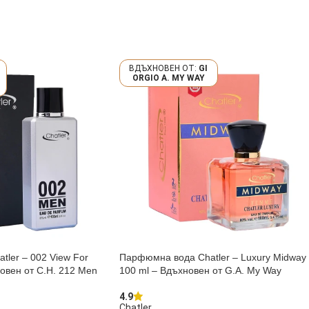
GI
ORGIO A. MY WAY
ler – 002 View For
Парфюмна вода Chatler – Luxury Midway
овен от C.H. 212 Men
100 ml – Вдъхновен от G.A. My Way
4.9
Chatler