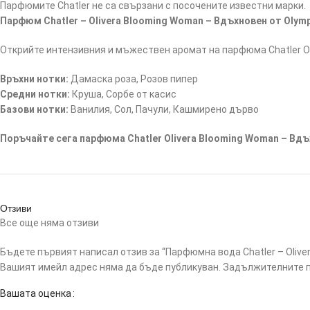
Парфюмите Chatler не са свързани с посочените известни марки.
Парфюм Chatler – Olivera Blooming Woman – Вдъхновен от Olym
Открийте интензивния и мъжествен аромат на парфюма Chatler Ol
Връхни нотки:
Дамаска роза, Розов пипер
Средни нотки:
Круша, Сорбе от касис
Базови нотки:
Ванилия, Сол, Пачули, Кашмирено дърво
Поръчайте сега парфюма Chatler Olivera Blooming Woman – Вдъ
Отзиви
Все още няма отзиви
Бъдете първият написал отзив за “Парфюмна вода Chatler – Olive
Вашият имейл адрес няма да бъде публикуван.
Задължителните п
Вашата оценка