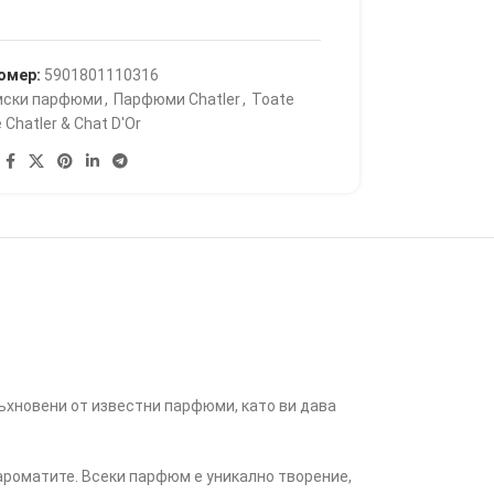
омер:
5901801110316
ски парфюми
,
Парфюми Chatler
,
Toate
 Chatler & Chat D'Or
дъхновени от известни парфюми, като ви дава
ароматите. Всеки парфюм е уникално творение,