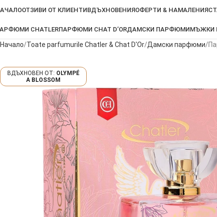
АЧАЛО
ОТЗИВИ ОТ КЛИЕНТИ
ВДЪХНОВЕНИЯ
ОФЕРТИ & НАМАЛЕНИЯ
СТ
АРФЮМИ CHATLER
ПАРФЮМИ CHAT D’OR
ДАМСКИ ПАРФЮМИ
МЪЖКИ
Начало
Toate parfumurile Chatler & Chat D'Or
Дамски парфюми
Па
OLYMPÉ
A BLOSSOM