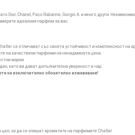
ато Dior, Chanel, Paco Rabanne, Giorgio A. и много други. Независ
намерите идеалния парфюм за вас.
atler се отличават със своята устойчивост и комплексност на а
ите на качествени парфюми на ненадмината цена.
естни марки.
ен, като ви дават допълнителна увереност и чар.
дете на изключително обонятелно изживяване!
цел, за да се опишат ароматите на парфюмите Chatler.