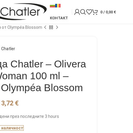
0
/
0,00
€
КОНТАКТ
н от Olympéa Blossom
Chatler
 Chatler – Olivera
Woman 100 ml –
 Olympéa Blossom
13,72
€
дени през последните 3 hours
В наличност