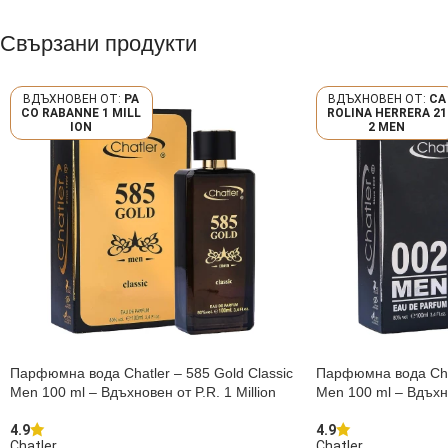
Свързани продукти
PA
CA
CO RABANNE 1 MILL
ROLINA HERRERA 21
ION
2 MEN
Парфюмна вода Chatler – 585 Gold Classic
Парфюмна вода Chat
Men 100 ml – Вдъхновен от P.R. 1 Million
Men 100 ml – Вдъхн
4.9
4.9
Chatler
Chatler