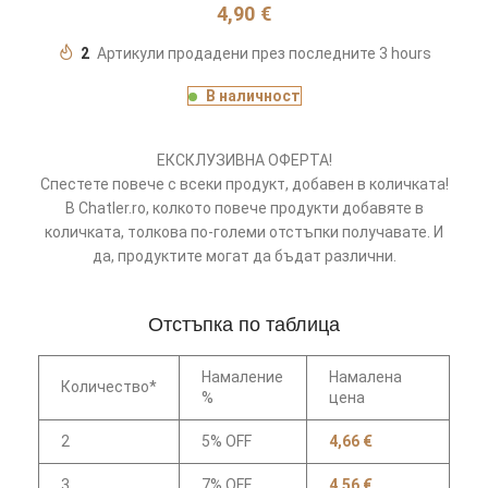
4,90
€
2
Артикули продадени през последните 3 hours
В наличност
ЕКСКЛУЗИВНА ОФЕРТА!
Спестете повече с всеки продукт, добавен в количката!
В Chatler.ro, колкото повече продукти добавяте в
количката, толкова по-големи отстъпки получавате. И
да, продуктите могат да бъдат различни.
Отстъпка по таблица
Намаление
Намалена
Количество*
%
цена
2
5% OFF
4,66
€
3
7% OFF
4,56
€