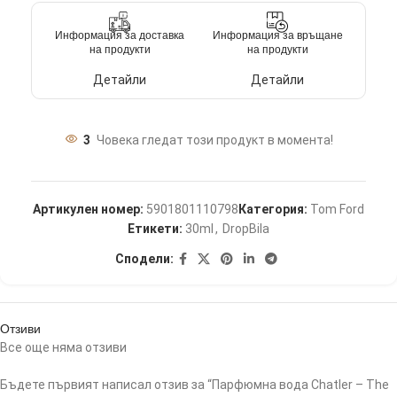
Информация за доставка
Информация за връщане
на продукти
на продукти
Детайли
Детайли
3
Човека гледат този продукт в момента!
Артикулен номер:
5901801110798
Категория:
Tom Ford
Етикети:
30ml
,
DropBila
Сподели:
Отзиви
Все още няма отзиви
Бъдете първият написал отзив за “Парфюмна вода Chatler – The