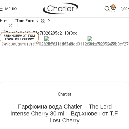
0
МЕНЮ
0,00
Начало
Tom Ford
Кликнете, за да увеличите
TOM
FORD LOST CHERRY
Chatler
Парфюмна вода Chatler – The Lord
Intense Cherry 30 ml – Вдъхновен от T.F.
Lost Cherry