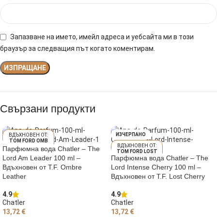
Запазване на името, имейл адреса и уебсайта ми в този
браузър за следващия път когато коментирам.
Свързани продукти
ИЗЧЕРПАНО
TOM FORD OMB
RE LEATHER
Парфюмна вода Chatler – The
TOM FORD LOST
Lord Am Leader 100 ml –
Парфюмна вода Chatler – The
CHERRY
Вдъхновен от T.F. Ombre
Lord Intense Cherry 100 ml –
Leather
Вдъхновен от T.F. Lost Cherry
4.9
4.9
Chatler
Chatler
13,72
€
13,72
€