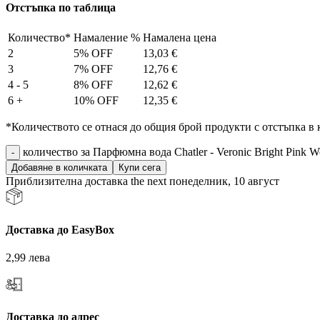
Отстъпка по таблица
Количество*
Намаление %
Намалена цена
2
5% OFF
13,03
€
3
7% OFF
12,76
€
4 - 5
8% OFF
12,62
€
6 +
10% OFF
12,35
€
*Количеството се отнася до общия брой продукти с отстъпка в 
количество за Парфюмна вода Chatler - Veronic Bright Pink W
Добавяне в количката
Купи сега
Приблизителна доставка the next понеделник, 10 август
Доставка до EasyBox
2,99 лева
Доставка до адрес