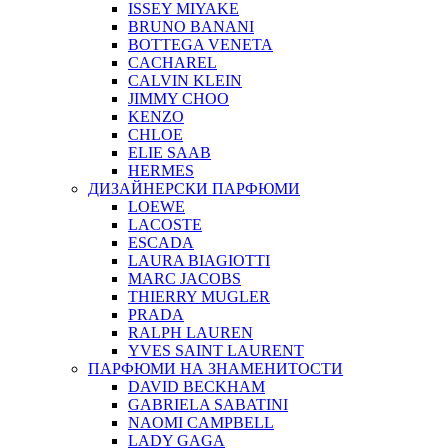
ISSEY MIYAKE
BRUNO BANANI
BOTTEGA VENETA
CACHAREL
CALVIN KLEIN
JIMMY CHOO
KENZO
CHLOE
ELIE SAAB
HERMES
ДИЗАЙНЕРСКИ ПАРФЮМИ
LOEWE
LACOSTE
ESCADA
LAURA BIAGIOTTI
MARC JACOBS
THIERRY MUGLER
PRADA
RALPH LAUREN
YVES SAINT LAURENT
ПАРФЮМИ НА ЗНАМЕНИТОСТИ
DAVID BECKHAM
GABRIELA SABATINI
NAOMI CAMPBELL
LADY GAGA