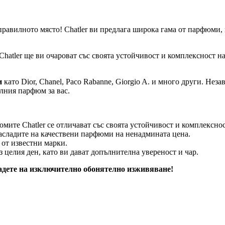
правилното място! Chatler ви предлага широка гама от парфюми,
hatler ще ви очароват със своята устойчивост и комплексност н
и
като Dior, Chanel, Paco Rabanne, Giorgio A. и много други. Не
алния парфюм за вас.
мите Chatler се отличават със своята устойчивост и комплекснос
насладите на качествени парфюми на ненадмината цена.
от известни марки.
целия ден, като ви дават допълнителна увереност и чар.
адете на изключително обонятелно изживяване!