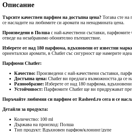
Описание
Търсите качествен парфюм на достъпна цена?
Тогава сте на 
се насладите на любимите си аромати на ненадмината цена.
Произведени в Полша
с най-качествени съставки, парфюмите C
отведе на незабравимо обонятелно пътешествие.
Изберете от над 180 парфюма, вдъхновени от известни марк
ориенталски аромати, в Chatler със сигурност ще намерите иде
Парфюми Chatler:
Качество:
Произведени с най-качествени съставки, парфю
Достъпна цена:
Chatler ви предлага възможността да се 
Разнообразие:
Изберете от над 180 парфюма, вдъхновени 
Устойчивост:
Парфюмите Chatler ще ви придружават през 
Поръчайте любимия си парфюм от Rasheed.ro сега и се насл
Детайли за продукта:
Количество: 100 ml
Държава на произход: Полша
Тип продукт: Вдъхновен парфюм/клонинг/дупе