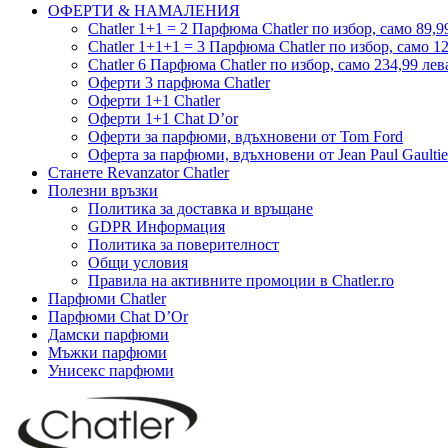
ОФЕРТИ & НАМАЛЕНИЯ
Chatler 1+1 = 2 Парфюма Chatler по избор, само 89,99
Chatler 1+1+1 = 3 Парфюма Chatler по избор, само 12
Chatler 6 Парфюма Chatler по избор, само 234,99 лев
Оферти 3 парфюма Chatler
Оферти 1+1 Chatler
Оферти 1+1 Chat D’or
Оферти за парфюми, вдъхновени от Tom Ford
Оферта за парфюми, вдъхновени от Jean Paul Gaultie
Станете Revanzator Chatler
Полезни връзки
Политика за доставка и връщане
GDPR Информация
Политика за поверителност
Общи условия
Правила на активните промоции в Chatler.ro
Парфюми Chatler
Парфюми Chat D’Or
Дамски парфюми
Мъжки парфюми
Унисекс парфюми