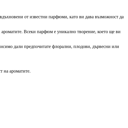
 вдъхновени от известни парфюми, като ви дава възможност да
а ароматите. Всеки парфюм е уникално творение, което ще ви
зависимо дали предпочитате флорални, плодови, дървесни или
т на ароматите.