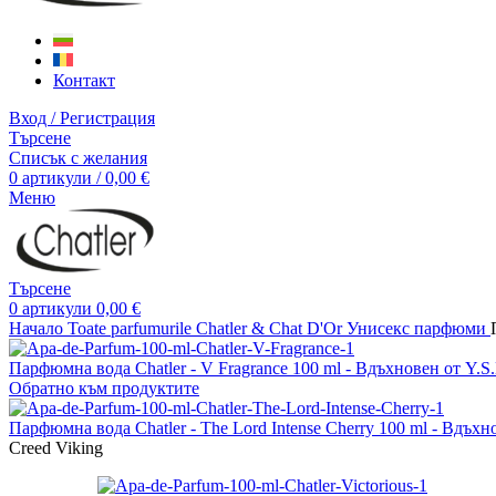
Контакт
Вход / Регистрация
Търсене
Списък с желания
0
артикули
/
0,00
€
Меню
Търсене
0
артикули
0,00
€
Начало
Toate parfumurile Chatler & Chat D'Or
Унисекс парфюми
Парфюмна вода Chatler - V Fragrance 100 ml - Вдъхновен от Y.S
Обратно към продуктите
Парфюмна вода Chatler - The Lord Intense Cherry 100 ml - Вдъхно
Creed Viking