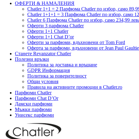
ОФЕРТИ & НАМАЛЕНИЯ
Chatler 1+1 = 2 Парфюма Chatler по избор, само 89,99
Chatler 1+1+1 = 3 Парфюма Chatler по избор, само 12
Chatler 6 Парфюма Chatler по избор, само 234,99 лев
Оферти 3 парфюма Chatler
Оферти 1+1 Chatler
Оферти 1+1 Chat D’or
Оферти за парфюми, вдъхновени от Tom Ford
Оферта за парфюми, вдъхновени от Jean Paul Gaultie
Станете Revanzator Chatler
Полезни връзки
Политика за доставка и връщане
GDPR Информация
Политика за поверителност
Общи условия
Правила на активните промоции в Chatler.ro
Парфюми Chatler
Парфюми Chat D’Or
Дамски парфюми
Мъжки парфюми
Унисекс парфюми