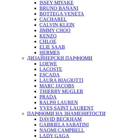
ISSEY MIYAKE
BRUNO BANANI
BOTTEGA VENETA
CACHAREL
CALVIN KLEIN
JIMMY CHOO
KENZO
CHLOE
ELIE SAAB
HERMES
ДИЗАЙНЕРСКИ ПАРФЮМИ
LOEWE
LACOSTE
ESCADA
LAURA BIAGIOTTI
MARC JACOBS
THIERRY MUGLER
PRADA
RALPH LAUREN
YVES SAINT LAURENT
ПАРФЮМИ НА ЗНАМЕНИТОСТИ
DAVID BECKHAM
GABRIELA SABATINI
NAOMI CAMPBELL
LADY GAGA