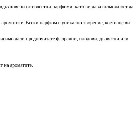
 вдъхновени от известни парфюми, като ви дава възможност да
а ароматите. Всеки парфюм е уникално творение, което ще ви
зависимо дали предпочитате флорални, плодови, дървесни или
т на ароматите.