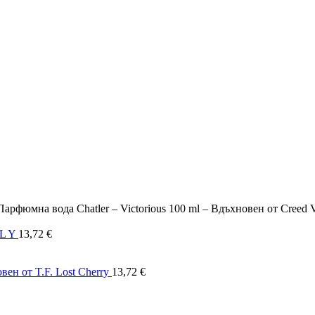
Парфюмна вода Chatler – Victorious 100 ml – Вдъхновен от Creed 
.L Y
13,72
€
вен от T.F. Lost Cherry
13,72
€