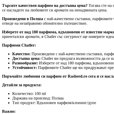
Търсите качествен парфюм на достъпна цена?
Тогава сте на 
се насладите на любимите си аромати на ненадмината цена.
Произведени в Полша
с най-качествени съставки, парфюмите C
отведе на незабравимо обонятелно пътешествие.
Изберете от над 180 парфюма, вдъхновени от известни марк
ориенталски аромати, в Chatler със сигурност ще намерите иде
Парфюми Chatler:
Качество:
Произведени с най-качествени съставки, парфю
Достъпна цена:
Chatler ви предлага възможността да се 
Разнообразие:
Изберете от над 180 парфюма, вдъхновени 
Устойчивост:
Парфюмите Chatler ще ви придружават през 
Поръчайте любимия си парфюм от Rasheed.ro сега и се насл
Детайли за продукта:
Количество: 100 ml
Държава на произход: Полша
Тип продукт: Вдъхновен парфюм/клонинг/дупе
Важно: