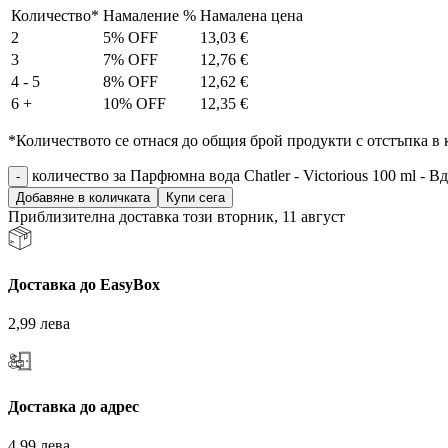
Количество*
Намаление %
Намалена цена
2
5% OFF
13,03
€
3
7% OFF
12,76
€
4 - 5
8% OFF
12,62
€
6 +
10% OFF
12,35
€
*Количеството се отнася до общия брой продукти с отстъпка в 
количество за Парфюмна вода Chatler - Victorious 100 ml - В
Добавяне в количката
Купи сега
Приблизителна доставка този вторник, 11 август
Доставка до EasyBox
2,99 лева
Доставка до адрес
4.99 лева