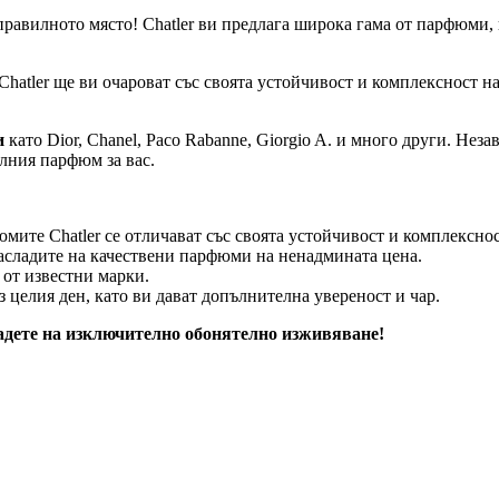
правилното място! Chatler ви предлага широка гама от парфюми,
hatler ще ви очароват със своята устойчивост и комплексност н
и
като Dior, Chanel, Paco Rabanne, Giorgio A. и много други. Не
алния парфюм за вас.
мите Chatler се отличават със своята устойчивост и комплекснос
насладите на качествени парфюми на ненадмината цена.
от известни марки.
целия ден, като ви дават допълнителна увереност и чар.
адете на изключително обонятелно изживяване!