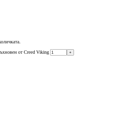
количката.
дъхновен от Creed Viking