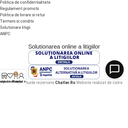
Politica de confidentialitate
Regulament promotii
Politica de livrare si retur
Termeni si conditii
Solutionare litigii
ANPC
Solutionarea online a litigiilor
0
agazin
istă de dorințe
Contul meu
Coș
Toate drepturile rezervate
Chatler.Ro
Website realizat de catre
YBOMedia
.
Български
(
Bulgară
)
Română